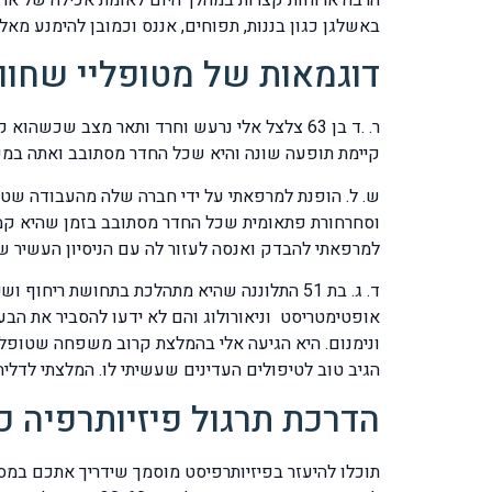
באשלגן כגון בננות, תפוחים, אננס וכמובן להימנע מאלכ
דוגמאות של מטופליי שחוו 
ר. .ד בן 63 צלצל אלי נרעש וחרד ותאר מצב ש
קיימת תופעה שונה והיא שכל החדר מסתובב ואתה במק
ש. ל. הופנת למרפאתי על ידי חברה שלה מהעבודה שטו
למרפאתי להבדק ואנסה לעזור לה עם הניסיון העשיר של למעלה מ – 40 שנות עיסוקי בפ
ד. ג. בת 51 התלוננה שהיא מתהלכת בתחושת ריח
אופטימטריסט וניאורולוג והם לא ידעו להסביר את הב
הגיב טוב לטיפולים העדינים שעשיתי לו. המלצתי לדליה 
הדרכת תרגול פיזיותרפיה 
תוכלו להיעזר בפיזיותרפיסט מוסמך שידריך אתכם במס