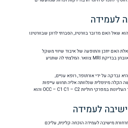
ה לעמידה
 הוא שאל האם מדובר בוורטיג, הסברתי לרונן שבוורטיגו
אלת האם יתכן והתופעה של איבוד שיווי משקל
וסחרחורת פתאומית שכל החדר מסתובב בזמן שהיא קמה משכיבה בתפאומיות יכול גם הוא להגרם עקב בלט דיסק בצוואר שאובחן בבדיקת MRI צוואר. המלצתי לה שתגיע
 היא נבדקה על ידי אורתופד, רופא עניים,
ה הקלה מינימלית שנלוותה אליה תחוש עייפות
ונימנום. היא הגיעה אלי בהמלצת קרוב משפחה שטופל בעבר במרפאתי עקב אותם תסמינים וטיפלתי בו בעבר בחוליות הצוואר העליונות במפרקי חוליות OCC – C1 C1 – C2 והוא
ישיבה לעמידה
חורת מישיבה לעמידה הוכחה קלינית, עליכם