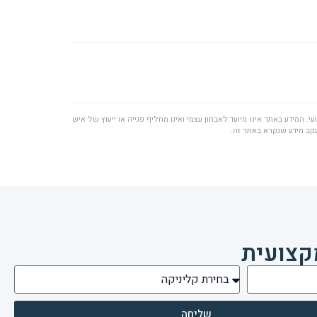
י. המידע באתר אינו מיועד לאבחון עצמי ואינו מחליף פנייה או ייעוץ של איש
עקב מידע שנקרא באתר זה.
קצועית
שליחה