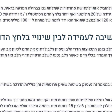
הוביל אותו לתחושת סחרחורות שמלוות גם בבחילה הפרעה בראיה, חול
בה לעמידה לבין שינויי בלחץ הד
ב בזמן התכווצות חדרי הלב וניסיון הלב לדחוס את הדם לכיוון אב ה
ערך הנמדד בכלי הדם כאשר הלב נכנס לשלב הרפיית חדרי הלב ואז מוח
ת. במאמר זה נעסוק בשיטות שאינן תרופתיות והן כוללות הדרכה בשינוי
ל נוזלים של לפחות שתי כוסות מים ואף יותר וזאת מתוך כך שנוזלים 
הפלזמה שבדם. כלומר להגביר את מאזן הנוזלים שבגוף ולכן לשתות ב-ן 6 לבין 8
חה אחת עד שלוש ארוחות גדולות ודשנות ביום בארוחות אילו מומלץ ל