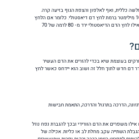
שה כללית, ואף לאלפון והצפת הגוף בזיעה קרה.
בבדיקה מהירה של חלץ הדם מיד בקרות התופעה נזהה ירידה של 20 מילימטר ואף יותר בלחץ הדם הסיסטולי ו / או ירידה של 10 מילימטר ברמת לחץ דם דיאסטולי. כלומר אם הלחץ
דם הנורמאלי והתקין הינו 120 / 80 כלומר הסיסטולי הוא 120 אז במצב שתואר הוא ירד לרמה של מתחת ל – 100 מילימטרים ואילו לחץ הדם הדיאסטולי ירד מ- 80 לרמה של 70
ם?
עורקים בעוצמת שיא בכדי להזרים את הדם העשיר
דר דם חדש לתוך חלל זה ושוב הוא יידחס כאשר לחץ
 תזונה, הדרכה בתרגול והדרכה, התאמת חבישות
אילו משפרים את הדם הוורידי ובכך להגברת נפח נוזל
1 כוסות מים ביממה ובלבד שלא הוגבלתם להגבלת השתייה עקב מחלת לב או כליות. אכילה של
הוסיף לתפריט היומי הרבה ירקות ופרות שמועשרים