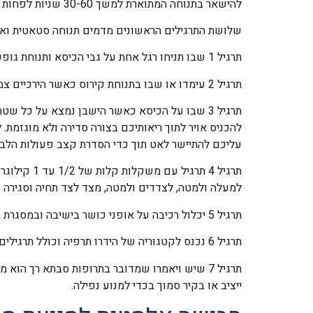
להישאר בתנוחה המתוארת למשך 30-60 שניות לפחות וזאת בהתאם לכושר הגופני ולסיבולת הלב שלכם באופן אישי:
שלושת התרגילים הראשונים מדמים תנוחה סטאטית ואילו
תרגיל 1 שבו תניחו רגל אחת על גבי הכיסא ותנוחת גופכם תהיה כפופה במקצת קדימה.
תרגיל 2 עימדו או שבו בתנוחת קירוס כאשר הירכיים צמודות האחת לשנייה ואתם מקפידים להדק אותן זו לזו ללא הרפיה.
תרגיל 3 שבו על הכיסא כאשר הישבן נמצא על כל 
להכניס אויר לתוך ריאותיכם בצורה סדירה ולא מוגזמת. 
עליכם להתיישר לאט תוך כדי הסדרת קצב פעולות הלב
תרגיל 4 ת
למעלה ולמטה, לצדדים ולמטה, מצד לצד תחיה וסגירה ש
תרגיל 5 יכלול רכיבה על אופני כושר בישיבה ובמסגרת המאמץ שהנכם מסוגלים לעמוד בו בהתאם לגילכם ולמגבלות הרפואיות שלכם.
תרגיל 6 נכנס לקטגוריה של הידרו תרפיה וכולל תרגילים במים בהדרכת הידרו תרפיסט.
תרגיל 7 שיש ויאמרו שמדובר בתרופות סבתא רך 
ייציב או בקיר סמוך בכדי למנוע נפילה.