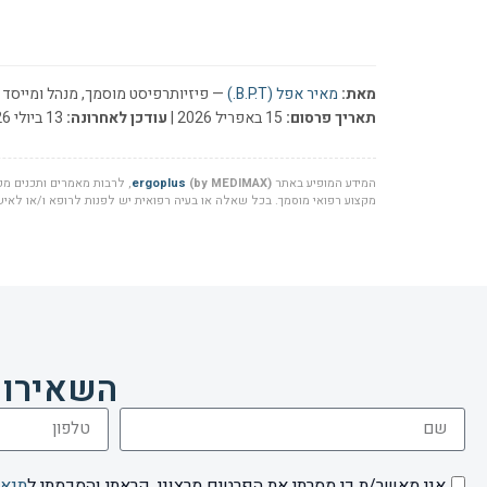
מאת:
מאיר אפל (B.P.T.)
— פיזיותרפיסט מוסמך, מנהל ומייסד ר
תאריך פרסום:
15 באפריל 2026 |
עודכן לאחרונה:
13 ביולי 2026
המידע המופיע באתר
(by MEDIMAX)
ergoplus
, לרבות מאמרים ותכנים מקצ
מקצוע רפואי מוסמך. בכל שאלה או בעיה רפואית יש לפנות לרופא ו/או לאיש 
השאירו 
אני מאשר/ת כי מסרתי את הפרטים מרצוני, קראתי והסכמתי ל
תנאי