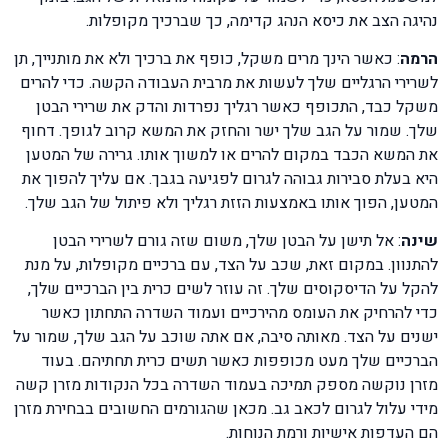
נהיגה הצב את כיסא הנהג קדימה, כך שברכיך מקופלות.
הרמה
: כאשר הינך מרים משקל, כופף את ברכיך ולא את מותנייך, תן
לשרירי הרגליים שלך לעשות את מרבית העבודה הקשה. כדי להרים
משקל כבד, התכופף כאשר רגליך נפרדות והדק את שרירי הבטן
שלך. שמור על הגב שלך ישר והחזק את המשא קרוב לגופך. דחוף
את המשא הכבד במקום להרים או למשוך אותו. גרירה של המטען
היא בעלת סבירות גבוהה לגרום לפגיעה בגבך. אם עליך להפוך את
המטען, הפוך אותו באמצעות הזזת רגליך ולא פיתול של הגב שלך.
שינה
: אל תישן על הבטן שלך, משום שזה גורם לשרירי הבטן
להתנוון. במקום זאת, שכב על הצד, עם ברכיים מקופלות, על מנת
להקל על הדיסקוסים שלך. זה עוזר לשים כרית בין הברכיים שלך,
כדי להרחיק את העומס מהירכיים ועמוד השדרה התחתון כאשר
ישנים על הצד. מאותה סיבה, אם אתה שוכב על הגב שלך, שמור על
הברכיים שלך מעט מכופפות כאשר תשים כרית תחתיהם. בעוד
מזרן נוקשה מספק תמיכה בעמוד השדרה בכל הנקודות מזרן קשה
מידי עלול לגרום לכאב גב. מכאן שהגורמים החשובים בבחירת מזרן
הם העדפות אישיות ורמת הנוחות.