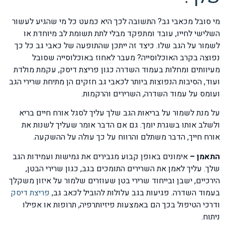
מי סובל מכאבי גב? התשובה לכך היא כמעט כל מי שהגיע לעשור
השלישי לחייו, עובד ומתפקד מבלי לתת תשומת לב מיוחדת או
לשמור על הגב שלו. כיצד זה ייתכן שהתופעה של כאבי גב כל כך
נפוצה בקרב האוכלוסייה? מעבר לאחוז באוכלוסייה שסובל
מעיוותים ומחלות בעמוד השדרה כגון פריצת דיסק, עקמת מולדת
ועוד, הסיבות הנפוצות ביותר לכאבי גב חזקים הן מתיחת שרירי הגב
ועומס על עמוד השדרה, השרירים והרקמות.
על מנת לשמור על בריאות הגב שלך עליך לסגל אורח חיים בריא
ולשלב אותו בשגרת יומך. גם אם הדבר אומר שעליך לשנות את
אורח חייך, הדבר משתלם והרווח על כך עולה על ההשקעה.
התאמן –
אימונים באופן קבוע מגבירים את גמישות ועמידות הגב
שלך. עליך לאמן את השרירים התומכים בגב, כגון שרירי הבטן,
הירכיים, ישבן ובייחוד שרירי בטן שעוזרים שלמור על איזון משקלך
בעמוד השדרה. פגיעות בגב עלולות להוביל לכאב גב,
פריצת דיסק
ודרכי הטיפול בכך הם באמצעות פיזיותרפיה, תרופות או אפילו
ניתוח.