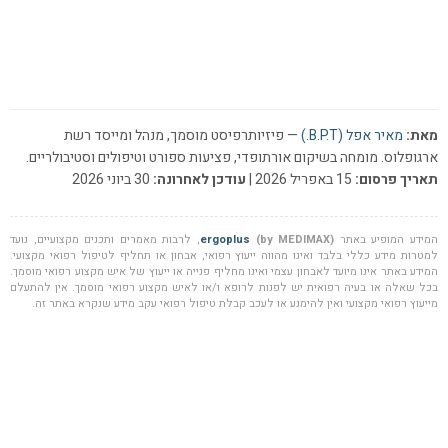
מאת:
מאיר אפל (B.P.T.)
— פיזיותרפיסט מוסמך, מנהל ומייסד רשת
ארגופלוס. מומחה בשיקום אורתופדי, פציעות ספורט וטיפולים וסטיבולריים.
תאריך פרסום:
15 באפריל 2026 |
עודכן לאחרונה:
30 ביוני 2026
המידע המופיע באתר
(by MEDIMAX)
ergoplus
, לרבות מאמרים ותכנים מקצועיים, נועד
למטרות מידע כללי בלבד ואינו מהווה ייעוץ רפואי, אבחון או תחליף לטיפול רפואי מקצועי.
המידע באתר אינו מיועד לאבחון עצמי ואינו מחליף פנייה או ייעוץ של איש מקצוע רפואי מוסמך.
בכל שאלה או בעיה רפואית יש לפנות לרופא ו/או לאיש מקצוע רפואי מוסמך. אין להתעלם
מייעוץ רפואי מקצועי ואין להימנע או לעכב קבלת טיפול רפואי עקב מידע שנקרא באתר זה.