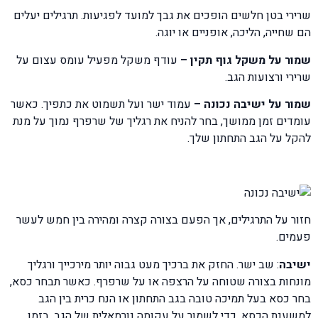
שרירי בטן חלשים הופכים את גבך למועד לפגיעות. תרגילים יעלים
הם שחייה, הליכה, אופניים או יוגה.
שמור על משקל גוף תקין –
עודף משקל מפעיל עומס עצום על
שרירי ורצועות הגב.
שמור על ישיבה נכונה –
עמוד ישר ועל תשמוט את כתפיך. כאשר
עומדים זמן ממושך, בחר להניח את רגליך של שרפרף נמוך על מנת
להקל על הגב התחתון שלך.
חזור על התרגילים, אך הפעם בצורה קצרה ומהירה בין חמש לעשר
פעמים.
ישיבה
: שב ישר. החזק את ברכיך מעט גבוה יותר מירכייך ורגליך
מונחות בצורה שטוחה על הרצפה או על שרפרף. כאשר תבחר כסא,
בחר כסא בעל תמיכה טובה בגב התחתון או הנח כרית בין הגב
למשענת הכסא, כדי לשמור על עקומה נורמאלית של הגב. בזמן