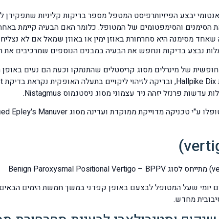
אנטומי יבצע הפיזיותרפיסט המטפל מספר בדיקות קליניות שתפקידן לג
ת את הסימנים והסימפטומים של המטופל. כלומר האם הבעיה קיימת באח
ה שאחד מסימנה היא סחרחורת באוזן ימין או באוזן שמאל אם לא נצליח
 נבצע בדיקות ונחפש את הבעיה במבנים הנוספים שמרכיבים את המ
 חופשית של מינרלים מסוג קריסטלים שהתנתקו וכעת הם נעים באופן ח
ת פרנזל יזהה ניד עצמוני מסוג ניסטגמוס Nistagmus.
יום יומי שעל המטופל לבצעם באופן קפדני במשך חמשת הימים הבאי
יבובית מחדש.