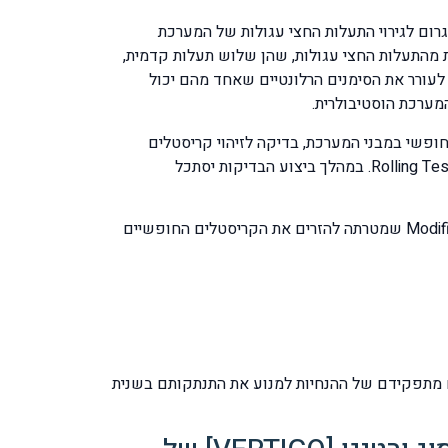
רום לגירוי התעלות החצי עגולות של המערכת
ת מהתעלות החצי עגולות, שהן שלוש תעלות קדמית,
 לעורר את הסימנים הרלונטיים שאחד מהם יכול
ערכת הוסטיבולרית.
ופשי במבני המערכת, בדיקה לזיהוי קריסטלים
חופשיים בתעלות האחוריות או הקדמיות נקראת בדיקת Hallpike Dix, ובדיקה לזיהוי ליקויים בתעלה האופקית נקראת בדיקת Rolling Test. במהלך ביצוע הבדיקות יסתכל
תוצאות חיוביות לבדיקת אחת מהתעלות החצי עגולות יטופלו ע"י טכניקה מדוייקת ממוקדת ועדינה מסוג Modified Epley's Manuver שמטרתה להזרים את הקריסטלים החופשיים
ם מתפקידם של ההנחיות למנוע את התנתקותם בשנית