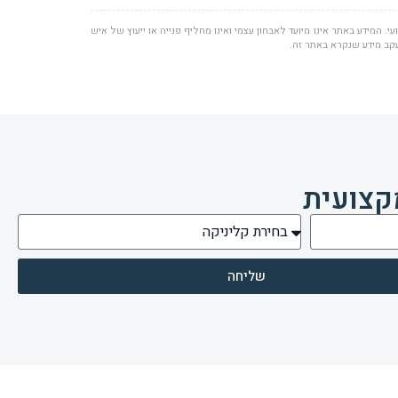
י. המידע באתר אינו מיועד לאבחון עצמי ואינו מחליף פנייה או ייעוץ של איש
עקב מידע שנקרא באתר זה.
קצועית
שליחה