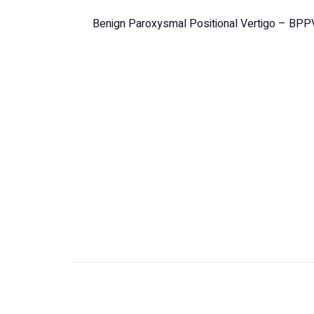
דה דקדקנית על ההוראות הנ"ל תאפשר לקריסטלים להידבק למקומם ולהפחית את היווצרותו של התקף של ורטיגו מסוג Benign Paroxysmal Positional Vertigo – BPPV