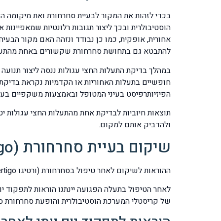
בכדי לזהות את המקור לבעיית סחרחורת ואת מיקומה ה
הוסטיבולרית ובכך ליצור תגובות רלונטיות שמאפיינו
אחורית, אופקית, כמו כן נבודד ונזהה האם מקור הבעי
להתבטא גם בתחושת סחרחורת שקשורים באחת מהתעלות
במהלך בדיקת התעלות החצי עגולות ננסה ליצור תנועה
הפיזיותרפיסט בעיני המטופל ובאמצעות משקפיים בעלות עדשו
ולהדביק אותם למקום.
שיקום בעיית סחרחורת (vertigo)
ההוראות לשיקום לאחר טיפול בסחרחורת (ורטיגו vertigo) מתייחס לסוג Benign Paroxysmal Positional Vertigo – BPPV
לאחר הטיפול בתעלה הפגועה יינתנו הוראות לתפקוד 
של קריסטלי המערכת הוסטיבולרית והופעת סחרחורת ס