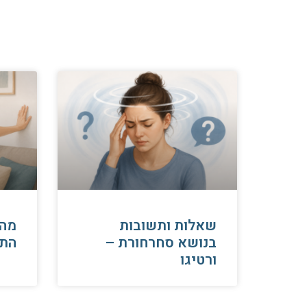
שאלות ותשובות
​מה
בנושא סחרחורת –
התק
ורטיגו