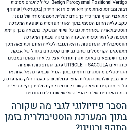
Benign Paroxysmal Positional Vertigo עלול להיגרם מסיבות
רבות ומגוונת ואחת מהן היא וירוס או או חיידק [בקטריאלי] שתוקף
את אברי הגוף ותוך כדי כך גורם לעליית הטמפרטורה של גופנו.
עקב עליית החום הפנימי בתוך האוזן הפנימית מושפעת המערכת
הוסטיבולארית שאחראית גם על שיווי המשקל, כתוצאה מכך קיימת
תופעה של התרופפות השעווה הדביקה שבתוך המערכת
הווסטיבולרית. התרופפות זו היא תגובה לעליית החום וכתוצאה מכך
מתנתקים הקריסטלים שהם גבישים קטנטנים בגודל של אבקת
סוכר ושנמצאים באופן תקין ונורמלי אצל כל אחד מאתנו במבנים
שנקראים SACCULA ו- UTRICLE עקב התרופפות השעווה
הקריסטלים מתנתקים וזורמים בתוך הנוזל שבמערכת אל אחת או
יותר מבין שלושת התעלות החצי עגולות שהן כאמור חלק מהמערכת,
על פי מחקרים נמצא הקשר בין ורטיגו לזקנה ולפיכך קיימת עלייה
ברמת האחוזים של בני הגיל השלישי שסובלים מוורטיגו.
הסבר פיזיולוגי לגבי מה שקורה
בתוך המערכת הוסטיבולרית בזמן
התקף ורטיגו?