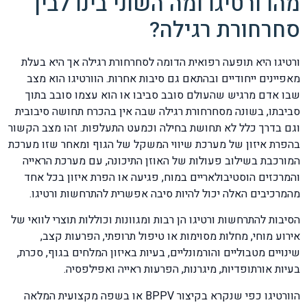
מהו ורטיגו ומה השוני בינו לבין
סחרחורת רגילה?
ורטיגו היא תופעה רפואית הדומה לסחרחורת רגילה אך היא בעלת
מאפיינים ייחודיים ובהתאם גם סיבות אחרות. הוורטיגו הוא מצב
שבו אדם מרגיש שהעולם סובב סביבו או הוא עצמו סובב בתוך
סביבתו, בשונה מסחרחורת רגילה שבה אין בהכרח תחושה סיבובית
וגם בדרך כלל לא תחושת בחילה וכמעט התעלפות. זהו מצב הקשור
בהפרת איזון של מערכת שיווי המשקל של הגוף ומאחר שזו מערכת
המורכבת בשילוב פעולות של האוזן התיכונה, עם מערכת הראייה
והמרכזים הוסטיבולאריים במוח, פגיעה או הפרת איזון בכל אחד
מהמרכיבים האלה יכול להיות סיבה אפשרית להתרחשות ורטיגו.
הסיבות להתרחשות ורטיגו הן רבות ומגוונות וכוללות תוצרי לוואי של
אירוע מוחי, מחלות מסוימות או טיפול תרופתי, הפרעות קצב,
שינויים מטבוליים והורמונליים, בעיות באיזון המלחים בגוף, סכרת,
בעיות אורתופדיות, מיגרנות, הפרעות ראייה ואפילפסיה.
הוורטיגו כפי שנקרא בקיצור BPPV או בשפה מקצועית המלאה