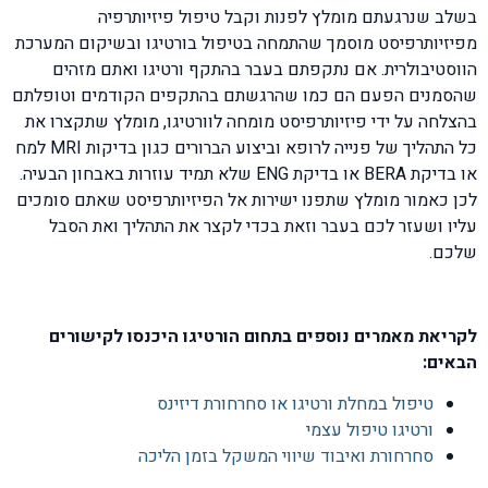
בשלב שנרגעתם מומלץ לפנות וקבל טיפול פיזיותרפיה
מפיזיותרפיסט מוסמך שהתמחה בטיפול בורטיגו ובשיקום המערכת
הווסטיבולרית. אם נתקפתם בעבר בהתקף ורטיגו ואתם מזהים
שהסמנים הפעם הם כמו שהרגשתם בהתקפים הקודמים וטופלתם
בהצלחה על ידי פיזיותרפיסט מומחה לוורטיגו, מומלץ שתקצרו את
כל התהליך של פנייה לרופא וביצוע הברורים כגון בדיקות MRI למח
או בדיקת BERA או בדיקת ENG שלא תמיד עוזרות באבחון הבעיה.
לכן כאמור מומלץ שתפנו ישירות אל הפיזיותרפיסט שאתם סומכים
עליו ושעזר לכם בעבר וזאת בכדי לקצר את התהליך ואת הסבל
שלכם.
לקריאת מאמרים נוספים בתחום הורטיגו היכנסו לקישורים
הבאים:
טיפול במחלת ורטיגו או סחרחורת דיזינס
ורטיגו טיפול עצמי
סחרחורת ואיבוד שיווי המשקל בזמן הליכה