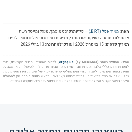
מאת:
מאיר אפל (B.P.T.)
— פיזיותרפיסט מוסמך, מנהל ומייסד רשת
ארגופלוס. מומחה בשיקום אורתופדי, פציעות ספורט וטיפולים וסטיבולריים.
תאריך פרסום:
15 באפריל 2026 |
עודכן לאחרונה:
13 ביולי 2026
המידע המופיע באתר
(by MEDIMAX)
ergoplus
, לרבות מאמרים ותכנים מקצועיים, נועד
למטרות מידע כללי בלבד ואינו מהווה ייעוץ רפואי, אבחון או תחליף לטיפול רפואי מקצועי.
המידע באתר אינו מיועד לאבחון עצמי ואינו מחליף פנייה או ייעוץ של איש מקצוע רפואי מוסמך.
בכל שאלה או בעיה רפואית יש לפנות לרופא ו/או לאיש מקצוע רפואי מוסמך. אין להתעלם
מייעוץ רפואי מקצועי ואין להימנע או לעכב קבלת טיפול רפואי עקב מידע שנקרא באתר זה.