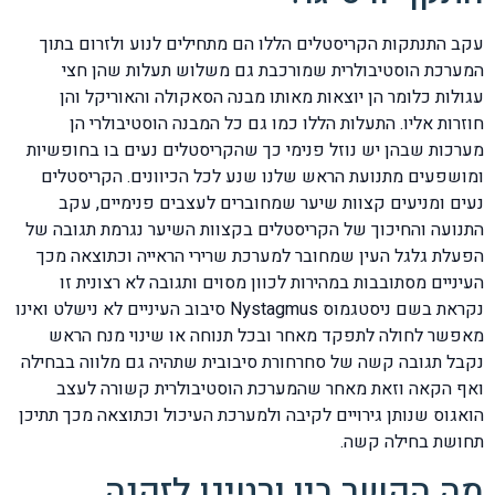
עקב התנתקות הקריסטלים הללו הם מתחילים לנוע ולזרום בתוך
המערכת הוסטיבולרית שמורכבת גם משלוש תעלות שהן חצי
עגולות כלומר הן יוצאות מאותו מבנה הסאקולה והאוריקל והן
חוזרות אליו. התעלות הללו כמו גם כל המבנה הוסטיבולרי הן
מערכות שבהן יש נוזל פנימי כך שהקריסטלים נעים בו בחופשיות
ומושפעים מתנועת הראש שלנו שנע לכל הכיוונים. הקריסטלים
נעים ומניעים קצוות שיער שמחוברים לעצבים פנימיים, עקב
התנועה והחיכוך של הקריסטלים בקצוות השיער נגרמת תגובה של
הפעלת גלגל העין שמחובר למערכת שרירי הראייה וכתוצאה מכך
העיניים מסתובבות במהירות לכוון מסוים ותגובה לא רצונית זו
נקראת בשם ניסטגמוס Nystagmus סיבוב העיניים לא נישלט ואינו
מאפשר לחולה לתפקד מאחר ובכל תנוחה או שינוי מנח הראש
נקבל תגובה קשה של סחרחורת סיבובית שתהיה גם מלווה בבחילה
ואף הקאה וזאת מאחר שהמערכת הוסטיבולרית קשורה לעצב
הואגוס שנותן גירויים לקיבה ולמערכת העיכול וכתוצאה מכך תתיכן
תחושת בחילה קשה.
מה הקשר בין ורטיגו לזקנה