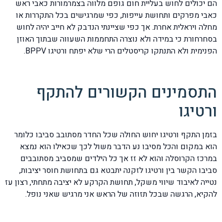
הם יכולים לחוש בעליית חום גופם מלווה בצמרמורות כאבי ראש
כאבי מפרקים ותחושת עייפות, כפי שמרגישים בכל התקררות או
מחלה ויראלית אחרת. אך כפי שציינתי הנדבק לא חייב יהיה לחוש
בסחרחורת כי במידה ולא נוצרה התחממות השעווה שבתוך האוזן
הפנימית ולא התנתקו קריסטלים הרי שלא יפתח ורטיגו BPPV.
התסמינים הקשורים להתקף
ורטיגו
בזמן התקף ורטיגו יחוש החולה שכל החדר מסתובב סביבו כלומר
הוא במקום והכל מסיבו נע הדבר משול לכך שכאילו הוא נמצא
במרכז הקרוסלה והוא לא זז אך כל הילדים שמסביב מסתובבים
סביבו הקשר בין ורטיגו לזקנה יתבטא גם בתחושת חוסר יציבות,
נטייה לאיבוד שיווי משקל, תחושת הקרקע לא יציבה מתחתי, רצון עז
להקיא, הרגשה שבכל תזוזה של הראש אני מרגיש שאני נופל.