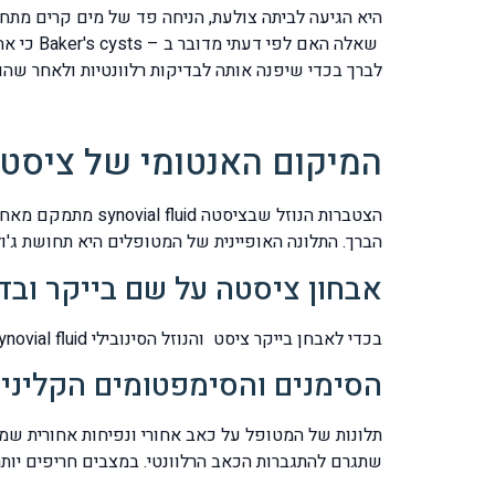
היא הגיעה לביתה צולעת, הניחה פד של מים קרים מתחת
שאלה הא
לברך בכדי שיפנה אותה לבדיקות רלוונטיות ולאחר שהוא
המיקום האנטומי של ציסטה
הברך. התלונה האופיינית של המטופלים היא תחושת ג'ו
אבחון ציסטה על שם בייקר ובד
בכדי לאבחן בייקר ציסט והנוזל הסינובילי synovial fluid שבתוכה ניתן לזהות את הימצאותה הן במישוש ידני פשוט והן בבדיקת אולטראסאונד או CT או MRI.
הסימנים והסימפטומים הקליניי
תלונות של המטופל על כאב אחורי ונפיחות אחורית שמת
שתגרם להתגברות הכאב הרלוונטי. במצבים חריפים יותר