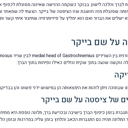
 לברך והלכה לישון. בבוקר כשקמה הרגישה שאיננה מסוגלת לכפוף את 
ם לפי דעתי מדובר ב – Baker's cysts כי אחותה שסובלת מזה חושבת שזו הציסטה של בייקר.
 ישלים את הברור ואם הוא ימליץ על פיזיותרפיה שתיצור איתי קשר ותג
 על שם בייקר
לה נוקשה שנעה בתוך שקית נוזלים כאילו נפיחות בתוך הברך.
יקה
ם של ציסטה על שם בייקר
גברת בזמן כיפוף הברך בישיבה ובכריעת ברך, תלונה נוספת היא מתיח
 התלונה תהיה גם התגברות הכאב והלחץ בזמן עליה במדרגות ובזמן הלי