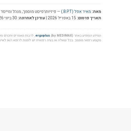
מאת:
מאיר אפל (B.P.T.)
— פיזיותרפיסט מוסמך, מנהל ומייסד ר
תאריך פרסום:
15 באפריל 2026 |
עודכן לאחרונה:
30 ביוני 2026
המידע המופיע באתר
(by MEDIMAX)
ergoplus
, לרבות מאמרים ותכנים מקצ
מקצוע רפואי מוסמך. בכל שאלה או בעיה רפואית יש לפנות לרופא ו/או לאיש 