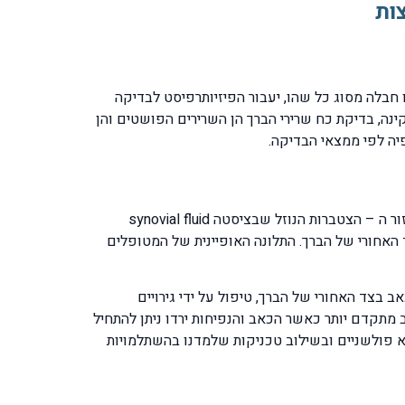
ות
בלה מסוג כל שהו, יעבור הפיזיותרפיסט לבדיקה
נה, בדיקת כח שרירי הברך הן השרירים הפושטים והן
יה לפי ממצאי הבדיקה.
הטיפול יותאם לפי ממצאי ותוצאות הבדיקה שיבצע הפיזיותרפיסט. הטיפול יכלול טיפולי אולטראסאונד להפחתת הנפיחות ופיזור ה – הצטברות הנוזל שבציסטה synovial fluid
med לבין שריר Semimembranosus יותר לכיוון הפנימי של הצד האחורי של הברך. התלונה האופיינית של המטופלים
 בצד האחורי של הברך, טיפול על ידי גירויים
ב מתקדם יותר כאשר הכאב והנפיחות ירדו ניתן להתחיל
לא פולשניים ובשילוב טכניקות שלמדנו בהשתלמויות