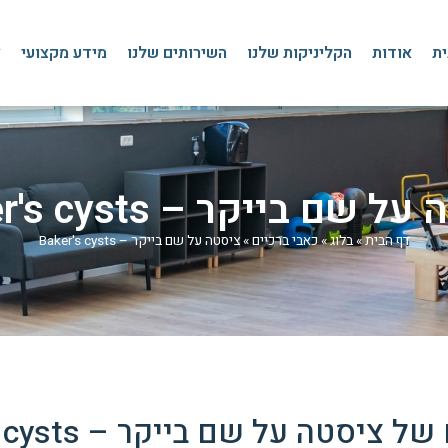
ית
אודות
הקליניקות שלנו
השירותים שלנו
מידע מקצועי
צ
 שם בייקר – Baker's cysts
דף הבית
»
בלוג
»
כאבי ברכיים
»
ציסטה על שם בייקר – Baker's cysts
סטה על שם בייקר – Baker's cysts