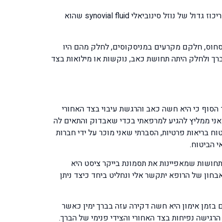
הופעת כאבים בצד האחורי של הברך שמתבטאת בנפיחות שניתנת למישוש נקראת בשם הציסטה על שם בייקר. הציסטה הינה ריכוז גדול של נוזל סינוביאלי synovial fluid שהוא
סחוס, חלקם מקרעים במניסקוסים, לחלק מהם היו
רך ולחלק היתה תחושת כאב, נוקשות או מילואות בצד
הסוף כי היא חשה כאב והרגשת עיבוי בצד האחורי
ני ממליץ להגיע למרפאתי בכדי שאבדוק והתאים לה
ח בריאות פרטיות, הסברתי שאני מוכר על ידי חברות
 הביטוח.
תחושות שמאפיינות את תסמונת בייקר ציסט היא
בחון של הרופא יתקשר אלי ונחליט ביחד כיצד ניתן
ים בזמן אימון היא חשה דקירה עזה בברך ימין כאשר
גישה נפיחות בצד האחורי והצידי פנימי של הברך.