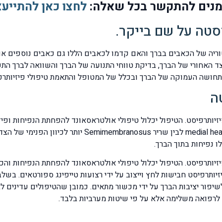
מנים להתקשר בכל שאלה:
לחצו כאן להתייעצ
סטה על שם בייקר.
יה של הכאבים בברך והאם קדמו לכאבים הללו גם כאבים נוספים או ח
 האחורי של הברך, בדיקת טווחי התנועה של הברך והשוואה לברך התקי
תחושה העמוקה של הברך ובכלל של המטופל והתאמת טיפולי פיזיותרפ
ה
מתמקם מאחורנית בין השרירים ial head of Gastrochnemius
ו נפיחות בתוך הברך.
יותרפיסט. הטיפול יכלול טיפולי אולטראסאונד להפחתת הנפיחות והכאב
זיותרפיסט חבישות לחץ וייצוב על ידי רצועות טייפינג ספורטאים. בשל
לשיפור יציבות הברך על ידי מכשור מתאים. כמובן שהטיפולים עדינים 
 לרפואה משלימה אלא על פי שיטות מערביות בלבד.