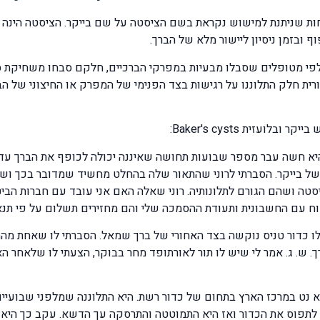
 ובזמן ניסיון ליישור מלא של הברך.
לפי מטופלים שסבלו מבעיות במפרקי הברכיים, חלקם סבחו משחיקת 
ית חלק התלוננו על רגישות בצד הפנימי של המפרק או החיצוני של הב
זית Baker's cysts:
יא חשה עבר מספר שבועות תחושה שאיננה יכולה לכופף את הברך עד 
 בייקר. הסברתי לרוני שהתאור שלה בהחלט מחשיד שמדובר בכך ושא
טה ושהם הגורם לתלונותיה. רוני שאלה האם אני עובד עם חברות הביטו
ח עם החשבונית ותעודת ההסמכה שלי והם מחזירים תשלום על פי תנאי
 לו כדור טניס נוקשה בצד האחורי של ברך שמאל. הסברתי לו שאחת מה
 ש. ג. אמר לי שיש לו תור לאורתופד מחר בבוקר, הצעתי לו שלאחר הא
יגה ממא נט במרכז הארץ בתחום של כדור רשת. היא התלוננה שמלפני שבועי
תפוס את הכדור ואז היא התמוטטה והתרסקה עך הדשא. עקב כך היא הר