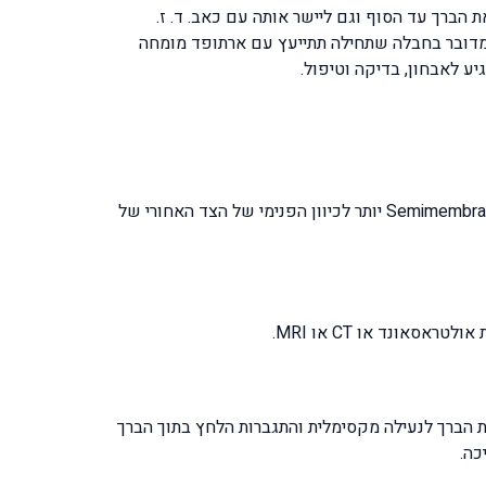
הברך עד הסוף וגם ליישר אותה עם כאב. ד. ז.
 הצעתי לה שמאחר ומדובר בחבלה שתחילה תתייעץ עם ארתופד מומחה
יע לאבחון, בדיקה וטיפול.
הצטברות הנוזל שבציסטה synovial fluid מתמקם מאחורנית בין השרירים medial head of Gastrochnemius לבין שריר Semimembranosus יותר לכיוון הפנימי של הצד האחורי של
ת הברך לנעילה מקסימלית והתגברות הלחץ בתוך הברך
כה.