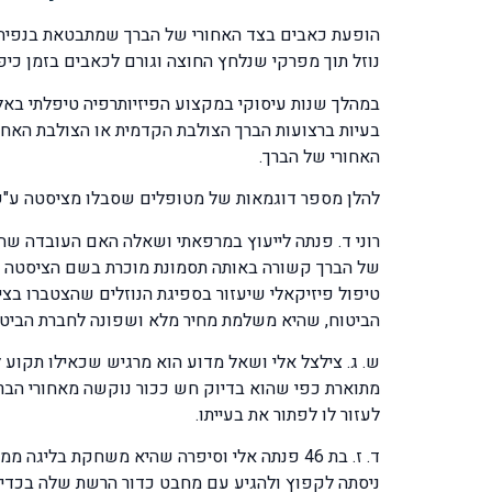
נוזל תוך מפרקי שנלחץ החוצה וגורם לכאבים בזמן כיפוף
במהלך שנות עיסוקי במקצוע הפיזיותרפיה טיפלתי בא
בעיות ברצועות הברך הצולבת הקדמית או הצולבת האחור
האחורי של הברך.
להלן מספר דוגמאות של מטופלים שסבלו מציסטה ע"ש בייקר ובלוע
רוני ד. פנתה לייעוץ במרפאתי ושאלה האם העובדה שה
של הברך קשורה באותה תסמונת מוכרת בשם הציסטה של
טיפול פיזיקאלי שיעזור בספיגת הנוזלים שהצטברו בציס
הביטוח, שהיא משלמת מחיר מלא ושפונה לחברת הביטו
ש. ג. צילצל אלי ושאל מדוע הוא מרגיש שכאילו תקוע
מתוארת כפי שהוא בדיוק חש ככור נוקשה מאחורי הברך.
לעזור לו לפתור את בעייתו.
ד. ז. בת 46 פנתה אלי וסיפרה שהיא משחקת בל
ניסתה לקפוץ ולהגיע עם מחבט כדור הרשת שלה בכדי ל