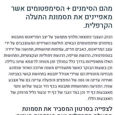
מהם הסימנים + הסימפטומים אשר
מאפיינים את תסמונת התעלה
הקרפלית.
הנזק העצבי כתוצאה מלחץ מתמשך על יצב המדיאנוס מתבטא
בסימנים וסימפטומים הבאים: חולשת השרירים המעוצבבים על ידי
עצב המדיאנוס, כאבים חדים, עמימות תחושתית, תחושה של ירידה
בטמפרטורה, הרגשת שריפה, הרגשת נימוליות ועקצוציות, התחושות
האלו מתאפיינות בדרך כלל במהלך זמן מנוחה לדוגמא שינה בלילה
וכן בשעות הבוקר כאשר מתעוררים משנה ארוכה האזור שנפגע
מבחינה מוטורית הם שרירי אגודל יתבטא בתחושת קושי בצביטה
ואחיזה עדינה או גסה של החפצים והפעלה עדינה גם של אצבע
שניה. הפגיעה התחושתית תתבטא בכף היד ובעור שלוש וחצי
מאצבעות כף יד וכן בצד הגבי של כף יד ובעור גליל מרוחק של
האצבעות הללו .
לצפייה בסרטון המסביר את תסמונת