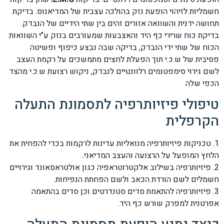
חשמליות לזיהוי הופעת נזק בהולכה עצבית של המדיאנוס. בדיקת
תחושה ידנית והשוואה אזורים זהים בין שתי הידיים של הנבדק.
בדיקת כוח שרירי כף היד והאצבעות שמעורבים בנזק ע"י השוואות
הכוח של שתי ידי הנבדק, בדיקה שבה נבצע כיפוף ופשיטה
פסיבית של ש.כ.י תוך הפעלת לחצים מתמשכים על רקמת העצב
לשם גירוי סימפטומים רלוונטיים לנבדק, ניקוש רצועת ש.כ.י מהצד
הכפי שלה
טיפולי פיזיותרפיה לתסמונת התעלה
הקרפלית
1. טכניקות פיזיותרפיה מנואליות עדינות לרקמות בכדי להפחית את
הלחץ המופעל על הרצועה והעצב המדיאני.
2. פיזיותרפיה בשילוב אלקטרוטראפיה כגון אולטראסאונד וגירויים
חשמלים לשם הורדת הכאב ולשם הפחתת הנפיחות.
3. פיזיותרפיה להתאמת סדים סטנדרטים וכן סדים בהתאמה
אפרטנית למפרק שורש כף היד.