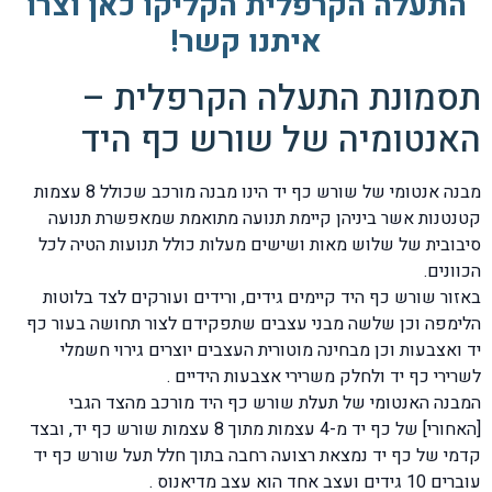
התעלה הקרפלית הקליקו כאן וצרו
איתנו קשר!
תסמונת התעלה הקרפלית –
האנטומיה של שורש כף היד
מבנה אנטומי של שורש כף יד הינו מבנה מורכב שכולל 8 עצמות
קטנטנות אשר ביניהן קיימת תנועה מתואמת שמאפשרת תנועה
סיבובית של שלוש מאות ושישים מעלות כולל תנועות הטיה לכל
הכוונים.
באזור שורש כף היד קיימים גידים, ורידים ועורקים לצד בלוטות
הלימפה וכן שלשה מבני עצבים שתפקידם לצור תחושה בעור כף
יד ואצבעות וכן מבחינה מוטורית העצבים יוצרים גירוי חשמלי
לשרירי כף יד ולחלק משרירי אצבעות הידיים .
המבנה האנטומי של תעלת שורש כף היד מורכב מהצד הגבי
[האחורי] של כף יד מ-4 עצמות מתוך 8 עצמות שורש כף יד, ובצד
קדמי של כף יד נמצאת רצועה רחבה בתוך חלל תעל שורש כף יד
עוברים 10 גידים ועצב אחד הוא עצב מדיאנוס .