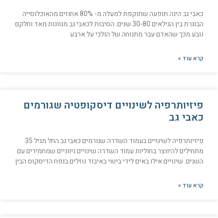
כאבי גב הינה תופעה שתוקפת למעלה מ- 80% אחוזים מהאוכלוסייה
הבוגרת בין הגילאים 30-80 שנים. הסיבות לכאבי גב מגוונות מאד וחלקם
נובע מכך שהאדם עבר מתנוחה של הולכי על ארבע
קרא עוד »
פיזיותרפיה לשינויים דיסקופטיה שגורמים
כאבי גב
פיזיותרפיה לשינויים בעמוד השדרה שגורמים כאבי גב החל מגיל 35
מתחילים להיווצר בחוליות עמוד השדרה שינויים ניווניים שמחמירים עם
השנים. שינויים אילו באים לידי ביטוי באיבוד נוזלים בנפח הדיסקוס הבין
קרא עוד »