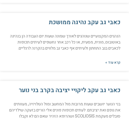
כאבי גב עקב נהיגה ממושכת
הנהגים המקצועיים שנוהגים לאורך שמונה שעות יום העבודה הן בנהיגה
באוטובוס, מונית, מסעית, או כל רכב אחר נחשפים לעיתים תכופות
לכאבים בגב התחתון ולעיתים אף כאבי גב מלווים בהקרנה לרגליים.
קרא עוד »
כאבי גב עקב ליקויי יציבה בקרב בני נוער
בני הנוער יושבים שעות מרובות מול המחשב ומול הטלויזיה, מעוותים
את גופם ואת יציבתם. לעתים תכופות פונים אלי הורים בזעקה שילדיהם
סובלים מעקמת SCOLIOSIS ושהרופא הזהיר שאם הם לא וקבלו