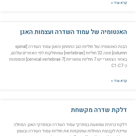
קרא עוד »
האנטומיה של עמוד השדרה ועצמות האגן
הבנת האנטומיה של חוליות הגב התחתון והאגן עמוד השדרה [spinal
column] מונה 32 חוליות [vertebrae] שמחולקות לפי האזורים שלהם,
באזור הצווארי יש 7 חוליות צוואריות [7 cervical vertebrae] ומסומנות
כ-C1-C7
קרא עוד »
דלקת שדרה מקשחת
דלקת כרונית שפוגעת במפרקי עמוד השדרה ובמפרקי האגן. המחלה
שייכת לקבוצת המחלות שתוקפות את חוליות עמוד השדרה ובשמן