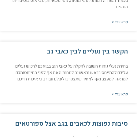
בעמוד השדרה המותני. נהגי מוניות, נהגי משאיות, נהגי אוטובוסים ויתר
הנהגים
קרא עוד »
הקשר בין נעליים לבין כאבי גב
בחירת נעלי נוחות חשובה להקלה על כאבי הגב בבואכם לרכוש נעלים
עליכם להתייחס בראש וראשונה לנוחות וזאת אף לפני התייחסותכם
למראה, למעצב ואף למחיר שתצטרכו לשלם עבורן. כי איכות חייכם
קרא עוד »
סיבות נפוצות לכאבים בגב אצל ספורטאים