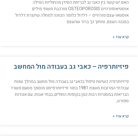
האם יש קשר בין כאבי גב לבריחת הסידן מהחוליות המילה
אוסטיאופורוזיס OSTEOPOROSIS מורכבת משתי מילים
אוסטאו-עצם פורוזיס – דלדול כלומר הכוונה למחלה שיוצרת דלדול
במבנה העצם. ומתוך כך ברור שהעצם
קרא עוד »
פיזיותרפיה – כאבי גב בעבודה מול המחשב
פיזיותרפיה כשיטת טיפול בכאבי גב בעבודה מול מחשב במהלך שנות
עבודתי המרובות משנת 1981 בתור פיזיותרפיסט מוסמך מטעם משרד
הבריאות במסגרות רבות כגון בקופות החולים, בבתי אבות, עם אגודות
ספורט,
קרא עוד »