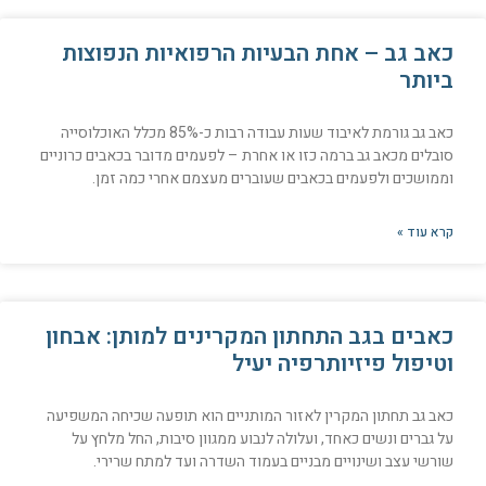
כאב גב – אחת הבעיות הרפואיות הנפוצות
ביותר
כאב גב גורמת לאיבוד שעות עבודה רבות כ-85% מכלל האוכלוסייה
סובלים מכאב גב ברמה כזו או אחרת – לפעמים מדובר בכאבים כרוניים
וממושכים ולפעמים בכאבים שעוברים מעצמם אחרי כמה זמן.
קרא עוד »
כאבים בגב התחתון המקרינים למותן: אבחון
וטיפול פיזיותרפיה יעיל
כאב גב תחתון המקרין לאזור המותניים הוא תופעה שכיחה המשפיעה
על גברים ונשים כאחד, ועלולה לנבוע ממגוון סיבות, החל מלחץ על
שורשי עצב ושינויים מבניים בעמוד השדרה ועד למתח שרירי.