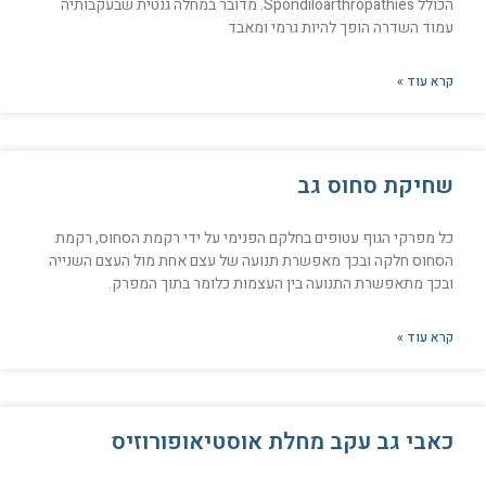
הכולל Spondiloarthropathies. מדובר במחלה גנטית שבעקבותיה
עמוד השדרה הופך להיות גרמי ומאבד
קרא עוד »
שחיקת סחוס גב
כל מפרקי הגוף עטופים בחלקם הפנימי על ידי רקמת הסחוס, רקמת
הסחוס חלקה ובכך מאפשרת תנועה של עצם אחת מול העצם השנייה
ובכך מתאפשרת התנועה בין העצמות כלומר בתוך המפרק.
קרא עוד »
כאבי גב עקב מחלת אוסטיאופורוזיס