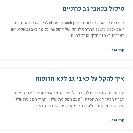
טיפול בכאבי גב כרוניים
ההבדל בין כאבי גב כרוניים chronic back pain לבין כאבי גב אקוטיים
acute back pain מתייחס לוותק של התופעה. כלומר כאב גב אקוטי או
בעברית כאב גב חריף הופך להיות
קרא עוד »
איך להקל על כאבי גב ללא תרופות
פיזיותרפיה ותרגילים להקלה על כאבי גב וללא תרופות בעבר פרסמה
חברת מכוניות את הסלוגן " פעם המכונית שלנו…תמיד המכונית שלנו"
ואני שיניתי זאת לסלוגן הבא: "פעם כאבי גם תמיד כאבי
קרא עוד »