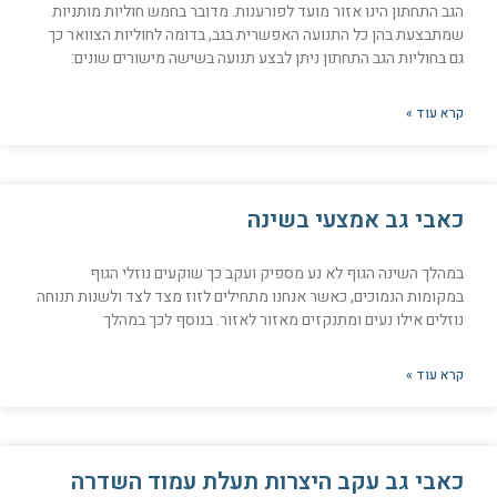
הגב התחתון הינו אזור מועד לפורענות. מדובר בחמש חוליות מותניות
שמתבצעת בהן כל התנועה האפשרית בגב, בדומה לחוליות הצוואר כך
גם בחוליות הגב התחתון ניתן לבצע תנועה בשישה מישורים שונים:
קרא עוד »
כאבי גב אמצעי בשינה
במהלך השינה הגוף לא נע מספיק ועקב כך שוקעים נוזלי הגוף
במקומות הנמוכים, כאשר אנחנו מתחילים לזוז מצד לצד ולשנות תנוחה
נוזלים אילו נעים ומתנקזים מאזור לאזור. בנוסף לכך במהלך
קרא עוד »
כאבי גב עקב היצרות תעלת עמוד השדרה