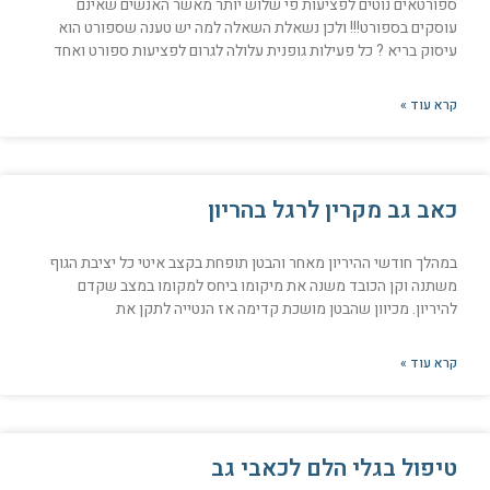
ספורטאים נוטים לפציעות פי שלוש יותר מאשר האנשים שאינם
עוסקים בספורט!!! ולכן נשאלת השאלה למה יש טענה שספורט הוא
עיסוק בריא ? כל פעילות גופנית עלולה לגרום לפציעות ספורט ואחד
קרא עוד »
כאב גב מקרין לרגל בהריון
במהלך חודשי ההיריון מאחר והבטן תופחת בקצב איטי כל יציבת הגוף
משתנה וקן הכובד משנה את מיקומו ביחס למקומו במצב שקדם
להיריון. מכיוון שהבטן מושכת קדימה אז הנטייה לתקן את
קרא עוד »
טיפול בגלי הלם לכאבי גב