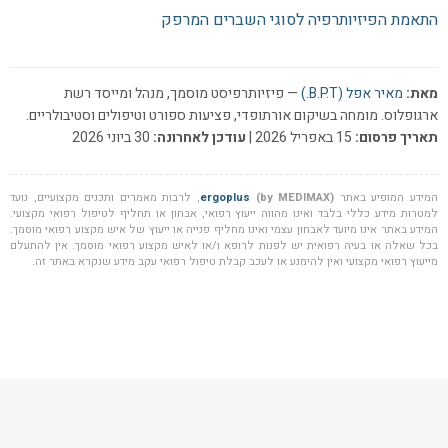
התאמת הפיזיותרפיה לסוגי השברים המרפק
מאת:
מאיר אפל (B.P.T.)
— פיזיותרפיסט מוסמך, מנהל ומייסד רשת
ארגופלוס. מומחה בשיקום אורתופדי, פציעות ספורט וטיפולים וסטיבולריים.
תאריך פרסום:
15 באפריל 2026 |
עודכן לאחרונה:
30 ביוני 2026
המידע המופיע באתר
(by MEDIMAX)
ergoplus
, לרבות מאמרים ותכנים מקצועיים, נועד
למטרות מידע כללי בלבד ואינו מהווה ייעוץ רפואי, אבחון או תחליף לטיפול רפואי מקצועי.
המידע באתר אינו מיועד לאבחון עצמי ואינו מחליף פנייה או ייעוץ של איש מקצוע רפואי מוסמך.
בכל שאלה או בעיה רפואית יש לפנות לרופא ו/או לאיש מקצוע רפואי מוסמך. אין להתעלם
מייעוץ רפואי מקצועי ואין להימנע או לעכב קבלת טיפול רפואי עקב מידע שנקרא באתר זה.