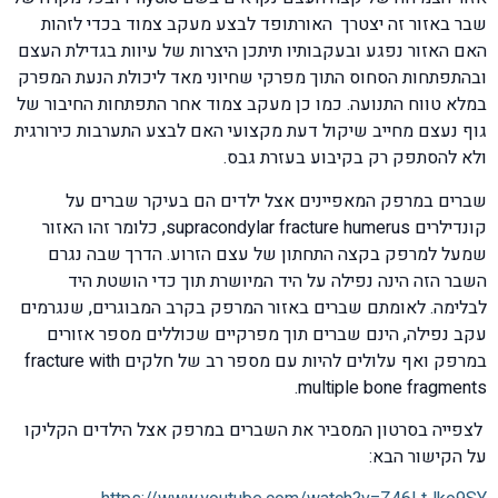
שבר באזור זה יצטרך האורתופד לבצע מעקב צמוד בכדי לזהות
האם האזור נפגע ובעקבותיו תיתכן היצרות של עיוות בגדילת העצם
ובהתפתחות הסחוס התוך מפרקי שחיוני מאד ליכולת הנעת המפרק
במלא טווח התנועה. כמו כן מעקב צמוד אחר התפתחות החיבור של
גוף נעצם מחייב שיקול דעת מקצועי האם לבצע התערבות כירורגית
ולא להסתפק רק בקיבוע בעזרת גבס.
שברים במרפק המאפיינים אצל ילדים הם בעיקר שברים על
קונדילרים supracondylar fracture humerus, כלומר זהו האזור
שמעל למרפק בקצה התחתון של עצם הזרוע. הדרך שבה נגרם
השבר הזה הינה נפילה על היד המיושרת תוך כדי הושטת היד
לבלימה. לאומתם שברים באזור המרפק בקרב המבוגרים, שנגרמים
עקב נפילה, הינם שברים תוך מפרקיים שכוללים מספר אזורים
במרפק ואף עלולים להיות עם מספר רב של חלקים fracture with
multiple bone fragments.
לצפייה בסרטון המסביר את השברים במרפק אצל הילדים הקליקו
על הקישור הבא: