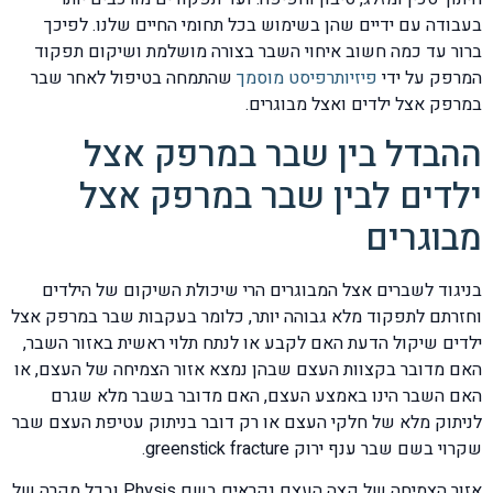
בעבודה עם ידיים שהן בשימוש בכל תחומי החיים שלנו. לפיכך
ברור עד כמה חשוב איחוי השבר בצורה מושלמת ושיקום תפקוד
המרפק על ידי
פיזיותרפיסט מוסמך
שהתמחה בטיפול לאחר שבר
במרפק אצל ילדים ואצל מבוגרים.
ההבדל בין שבר במרפק אצל
ילדים לבין שבר במרפק אצל
מבוגרים
בניגוד לשברים אצל המבוגרים הרי שיכולת השיקום של הילדים
וחזרתם לתפקוד מלא גבוהה יותר, כלומר בעקבות שבר במרפק אצל
ילדים שיקול הדעת האם לקבע או לנתח תלוי ראשית באזור השבר,
האם מדובר בקצוות העצם שבהן נמצא אזור הצמיחה של העצם, או
האם השבר הינו באמצע העצם, האם מדובר בשבר מלא שגרם
לניתוק מלא של חלקי העצם או רק דובר בניתוק עטיפת העצם שבר
שקרוי בשם שבר ענף ירוק greenstick fracture.
אזור הצמיחה של קצה העצם נקראים בשם Physis ובכל מקרה של