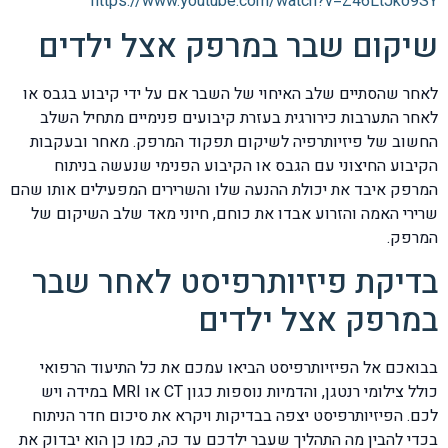
https://www.youtube.com/watch?
v=Z46LtJko9SY
שיקום שבר במרפק אצל ילדים
לאחר שהסתיים שלב האיחוי של השבר אם על ידי קיבוע בגבס או
לאחר התערבות כירורגית בעזרת קיבועים פנימיים מתחיל השלב
החשוב של פיזיותרפיה לשיקום תפקוד המרפק. מאחר ובעקבות
הקיבוע החיצוני עם הגבס או הקיבוע הפנימי שנעשה בניתוח
המרפק איבד את יכולת ההנעה שלו והשרירים המפעילים אותו שהם
שרירי האמה והזרוע אבדו את כוחם, חיוני מאד שלב השיקום של
המרפק.
בדיקת פיזיותרפיסט לאחר שבר
במרפק אצל ילדים
בבואכם אל הפיזיותרפיסט הביאו עמכם את כל התיעוד הרפואי
כולל צילומי רנטגן, והדמיות נוספות כגון CT או MRI במידה ויש
לכם. הפיזיותרפיסט יצפה בבדיקות ויקרא את סיכום חדר הניתוח
בכדי להבין מה התהליך שעבר ילדכם עד כה, כמו כן הוא יבדוק את