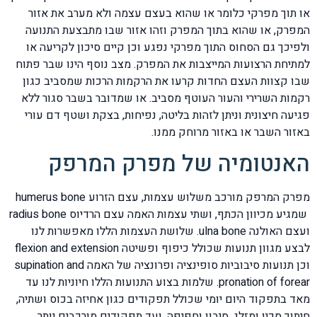
או תוך מפרקי כלומר או שהוא בעצם עצמה ולא מערב את אזור
המפרק, או שהוא בתוך המפרק וזהו אזור שבו מתבצעת התנועה
ולפיכך גם הסחוס התוך מפרקי נפגע וכן קיים סיכון לקריעה או
למתיחת הרצועות המייצבות את המפרק. מצב נוסף הינו שבר פתוח
שבו קצוות העצם החדות קרעו את הרקמות הרכות שמסביב כגון
רקמות השרירי והעור העוטף מסביב. או שמדובר בשבר סגור ללא
פגיעה חיצונית וניתן לזהות בליטה, נפיחות, בצקת ושטף דם עורי
באזור השבר או באזור מרוחק ממנו.
האנטומיה של מפרק המרפק
מפרק המרפק מורכב משלוש עצמות, עצם הזרוע humerus bone
שמגיע מכיוון הכתף, ושתי עצמות האמה עצם הרדיוס radius bone
ועצם האולנה ulna bone. שלושת העצמות הללו מאפשרות לנו
לבצע מגוון תנועות שכולל כיפוף ופשיטה flexion and extension
וכן תנועות סיבוביות סופינציה ופרונציה של האמה supination and
pronation of forear. שלמות בצוע התנועות הללו חיוניות לנו עד
מאד בתפקוד היום יומי שכולל תפקודים כגון אחיזה בכוס ושתיה,
חיתוך סכין ומזלג, סיבון וחפיפה. ועד תפקודים מורכבים יותר