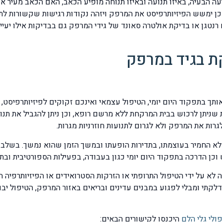
 הבעיה, באיזו תנועה ובאיזו תנוחה מופיע הכאב, האם הכאב מעיר או
כן ימשש הפיזיותרפיסט את המרפק ויזהה נקודות רגישות שקשורות לתלו
 רנטגן או בדיקת אולטרה סאונד של גידי המרפק גם בבדיקות אילו יעי
ת בגיד במרפק
תך בתפקוד היום יומי, הטיפול עצמאי ואינכם זקוקים לפיזיותרפיסט
שניתן לרכוש בבית המרקחת ללא מרשם רופא, וכן ניתן להגביל את תנו
רות את המרפק ולא לגרום לתנועות חוזרניות מגרות.
חמיר בעוצמתו, בתדירות הופעתו ובמשך הזמן שהוא נמשך. בשלב זה נ
וכן הדרכה בתפקוד היום יומי כגון בעבודה, בפעילות הספורטיבית ובת
 לא על ידי הטיפול התרופתי או הזרקות הסטרואידים או הפיזיותרפיה
קתי ומבלי לפגוע במבנים עדינים ובריאים באזור המרפק, הטיפול יבו
ולי גלי הלם
היכנסו לקישורים הבאים: