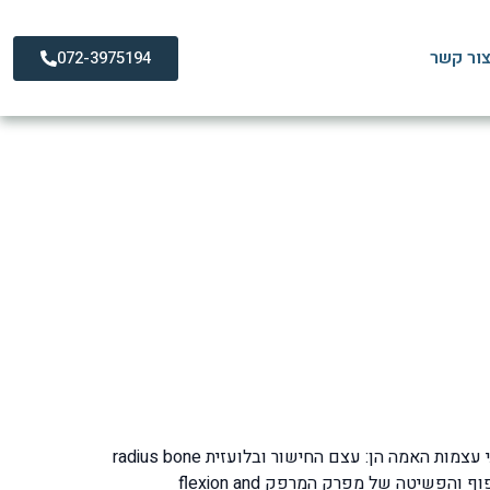
ור קשר
072-3975194
מפרק המרפק הא מפרק מורכב שבנוי משלוש עצמות, העצם העליונה היא עצם הזרוע שנקראת בלועזית humerus bone ושתי עצמות האמה הן: עצם החישור ובלועזית radius bone
העצם השנייה שבונה את האמה היא עצם הגומד ובלועזית נקראת ulna bone. מפרק המרפק מבצע ארבה תנועות עיקריות הכיפוף והפשיטה של מפרק המרפק flexion and