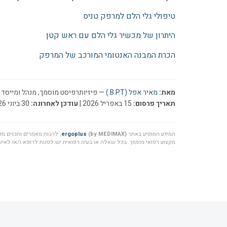
טיפולי גלי הלם למרפק טניס
היתרון של מכשיר גלי הלם עם ראש קטן
הכרת המבנה האנטומי המורכב של המרפק
מאת:
מאיר אפל (B.P.T.)
— פיזיותרפיסט מוסמך, מנהל ומייסד ר
תאריך פרסום:
15 באפריל 2026 |
עודכן לאחרונה:
30 ביוני 2026
המידע המופיע באתר
(by MEDIMAX)
ergoplus
, לרבות מאמרים ותכנים מקצ
מקצוע רפואי מוסמך. בכל שאלה או בעיה רפואית יש לפנות לרופא ו/או לאיש 