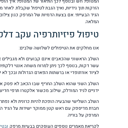
המטופל חש ובנוסף לכך התיאור של המטופל איך הופיעה
הזרקות תוך גידיות, ואיך הגבת לטיפול שקבלת. לאחר מ
הגיד הבעייתי. אם בצעת הדמיות של המרפק כגון צילום
המלאה.
טיפול פיזיותרפיה עקב דלק
אנו מחלקים את הטיפולים לשלושה שלבים:
השלב הראשוני שהכאבים אינם קבועים ולא מגבילים או
עשר דקות, בנוסף לכך ניתן למרוח משחה אנטי דלקתית 
לציוד אורתופדי או ברשתות הפארם הגדולות ובכך לא לג
השלב השני שהוא השלב החריף שבו הכאב לא פסק אלא ה
ידניים לגיד המודלק, שילוב מכשור אלקטרו תרפי חדיש 
השלב השלישי שהבעיה הופכת להיות כרונית ולא נפתרה
חברת מדיספק עם ראש קטן ממוקד ישירות על הגיד הדל
המרפק על בוריה.
לקריאת מאמרים נוספים העוסקים בבעיות מרפק
ובטיפ