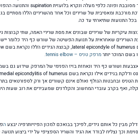
extension of elbow joint ותנועה סיבו
צעות על ידי מערכת מורכבת ומאסיבית של שרירים וכל אחד מהשרירים הללו מס
כל התנועות שתיארתי עד כה.
ות עיקריות של שרירים שבונים את מסת שרירי האמה, שתי קבוצות גיד
 השרירים שאחראית על תנועת הפשיטה של שורש כף היד כלומר יישור
מרפק טניס – tennis elbow
.
 הטניס ובחבטות הגולף ואולם אינם קשורים אך ורק לספורטאים בתחו
הקלה, ואף בקרב עובדי המחשוב והקלדנים שמעבירים את רוב שעות הי
דלק מבין כל אותם גידים, לפיכך בבואכם למכון הפיזיותרפיה יבצע
ה
פי
ימת וכך נצליח לבודד את הגיד והשריר הספציפי על ידי ביצוע תנועה 