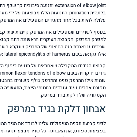
בלועזית pronation. התנועות הללו מבו
עלולה להיות בכל אחד מהגידים המפעילים את המרפק ב
בנוסף לשרירים שמפעילים את המרפק קיימות שתי קבוצ
למפרק המרפק. הקבוצה העיקרית הראשונה הינה קבוצת
אילו נקראת בשם lateral epicondylitis of humerus או בשם המוכר יותר
גידים זו קרויה בשם common flexor tendons of elbow ודלקת בגידים אילו נקראת בשם medial epicondylitis of humerus ובשמה המוכר יותר
שמות אילו המרפק טניס והמרפק גולף קשורים בחבטות
ספורט אחרים ועוד עובדים בתחומי הייצור, התעשייה 
הקטגוריה של דלקת בגיד במרפק.
אבחון דלקת בגיד במרפק
לפני קביעת תכנית הטיפולים עלינו לבודד את הגיד המו
בפציעות ספורט, את האבחנה, כל שריר מבצע תנועה מסו