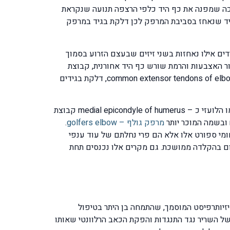
בית כך שכף היד מסובבת ופונה כלפי מעלה ונקרא בלועזית supination והתנועה ההפוכה שמפנה את כף היד כלפי הרצפה תנועה שנקראת
תיים בגיד שנאחז בסביבת המרפק לכן דלקת בגיד במרפק
ים אילו נאחזות בשני זיזים שבעצם הזרוע בסמוך
 האצבעות והרמת שורש כף היד אחורנית, קבוצת
שרירים זו נאחזת בזיז החיצוני של המרפק שנקרא בשם lateral epicondyle of humerus, קבוצת הגידים הללו נקראת בשם common extensor tendons of elbow, דלקת בגידים
קבוצת הגידים המקבילה שאחראית על תנועת כיפוף האצבעות ושורש כף היד ונאחזת בזיז הפנימי של המרפק שידוע גם בשמו הלועזי כ – medial epicondyle of humerus קבוצת
מרפק גולף – golfers elbow
.
מי ספורט אלו אלא הם פרי נחלתם של עוד ענפי
ום בהקלדה ממושכת. גם מקרים אלו נכנסים תחת
זיותרפיסט המוסמך, שהתמחה בן היתר בטיפול
של השריר נגד התנגדות והפקת הכאב הרלוונטי שאותו