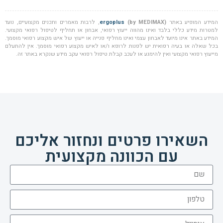
המידע המופיע באתר
(by MEDIMAX)
ergoplus
, לרבות מאמרים ותכנים מקצועיים, נועד
למטרות מידע כללי בלבד ואינו מהווה ייעוץ רפואי, אבחון או תחליף לטיפול רפואי מקצועי.
המידע באתר אינו מיועד לאבחון עצמי ואינו מחליף פנייה או ייעוץ של איש מקצוע רפואי מוסמך.
בכל שאלה או בעיה רפואית יש לפנות לרופא ו/או לאיש מקצוע רפואי מוסמך. אין להתעלם
מייעוץ רפואי מקצועי ואין להימנע או לעכב קבלת טיפול רפואי עקב מידע שנקרא באתר זה.
השאירו פרטים ונחזור אליכם
עם הכוונה מקצועית