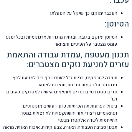
עכבר:
העכבר ימוקם כך שיקל על הפעלתו
הטיוטן:
הטיוטן ימוקם בגובה, ובזווית מוגדרות ארגונומיות ובכל ימנע
עומס מצטבר על העיניים והצוואר
תכנון מעטפת ,עמדת עבודה והתאמת
עזרים למניעת נזקים מצטברים:
תמיכה למרפקים, כריות ג'יל לשורש כף היד למניעת לחץ
פרמננטי על רקמות עדינות, תמיכות לצוואר
סדים סטנדרטיים וסדים מותאמים אישית למפרקים כאובים
וכו'
ביטול הפרעות תת הכרתיות כגון: רעשים מונוטוניים
ופתאומיים ריצודי אור והשתקפויות לא רצויות במסך,
התייחסות לשדה אלקטרו-מגנטי
תכנון סביבת העבודה: תאורה, צבע קירות, איכות האוויר, מראה