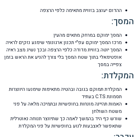
ההדום יעוצב בזווית מתאימה כלפי הרצפה
המסך:
המסך ימוקם במרחק מתאים מהעין
מרכז המסך ימוקם עפ"י תכנון ארגונומי שימנע נזקים לראיה
המסך יוטה בזווית מדודה כלפי הרצפה ובכך נשיג מצב ראיה
אופטימאלי בתוך שטח המסך בלי צורך להניע את הראש בזמן
צפייה במסך
המקלדת:
המקלדת תמוקם בגובה ובהטיה מתאימות שימנעו היווצרות
תסמונת C.T.S בעתיד
האמות תהיינה מונחות בחופשיות ובתמיכה מלאה על פני
משטח השולחן
שורש כף היד בהמשך לאמה כך שתיווצר תנוחה נאוטרלית
שתאפשר לאצבעות לנוע בחופשיות על פני המקלדת