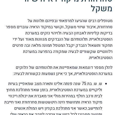
משקל
מטופלים רבים שהגיעו למרפאתי ובפיהם תלונות על
סחרחורת, איבוד שיווי משקל, וקושי במיקוד הראיה עוברים מספר
בדיקות קליניות לאבחון הבעיה ולזיהוי נזקים במערכת
הוסטיבולארית. תלונותיהם של הנבדקים מגוונות מאוד ועל ידי
תחקור ותשאול הנבדק יקבל המטפל תמונה מלאה ובה פרטים
רלוונטיים שקשורים לבעיה שמקורה בהפרעה במערכת
הוסטיבולארית.
להלן מספר דוגמאות שמאפיינות את תלונותיהם של הלוקים
במערכת הוסטיבולארית, אך כי אינן נשמעות כקשורות לבעיה:
ש. ש. בת 75 שנה פנתה אלינו ותארה מצב שמאפיין בעיות
וליקויים במערכת הוסטיבולארית. בזמן שאני מתהלכת מחוץ
לבית ורכב חולף במהירות מולי אני מאבדת את יכולת ריכוזי
מיקוד הראיה ותחושתי הינה היטשטשות סחרחורת ואני חייבת
להתיישב.כאשר אני מתהלכת בקניון ויש המולת אנשים
ותנועה מסביבי לכל כיוון אני צריכה למקד את הראיה שלי