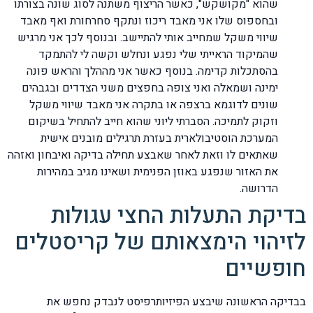
שהוא "מקושקש", כאשר הריצוף משתנה לסוג שונה בצורתו
ובחספוס שלו אני מאבד ריכוז ונתקף סחרחורת ואף מאבד
שיווי משקל שמחייב אותי להתיישב. ובנוסף לכך אני מרגיש
שהמיקוד הראייתי שלי נפגע ונחלש וקשה לי להתמקד
בהסתכלות קדימה. בנוסף כאשר אני מההלך והראש פונה
ימינה ושמאלה ואני צופה בחפצים משני הצדדים ובגבהים
שונים לדוגמא ברצפה או בתקרה אני מאבד שיווי משקל
וזקוק לתמיכה. הסברתי ליוני שהוא חייב להתחיל בשיקום
המערכת הוסטיבולארית בעזרת תרגילים מובנים אישית
שאתאים לו וזאת לאחר שאבצע תחילה בדיקה ואיבחון ואזהה
את האזור שנפגע באוזן הפנימית ושאינו מגיב במהירות
הדרושה.
בדיקת התעלות החצי עגולות
לזיהוי הימצאותם של קריסטלים
חופשיים
בבדיקה הראשונה שיבצע הפיזיותרפיסט לנבדק נחפש את