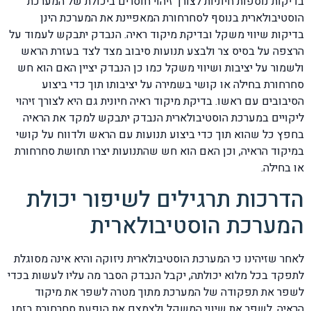
בדיקות נוספות חיוניות לצורך זיהוי חוסרים ביכולת של המערכת
הוסטיבולארית בנוסף לסחרחורת המאפיינת את המערכת הינן
בדיקות שיווי משקל ובדיקת מיקוד ראיה. הנבדק יתבקש לעמוד על
הרצפה על בסיס צר ולבצע תנועות סיבוב מצד לצד בעזרת הראש
ולשמור על יציבות ושיווי משקל כמו כן הנבדק יציין האם הוא חש
סחרחורת בחילה או קושי בשמירה על יציבותו תוך כדי ביצוע
הסיבובים עם ראשו. בדיקת מיקוד ראיה חיונית גם היא לצורך זיהוי
ליקויים במערכת הוסטיבולארית הנבדק יתבקש למקד את הראיה
בחפץ כל שהוא תוך כדי ביצוע תנועות עם הראש ולדווח על קושי
במיקוד הראיה, וכן האם הוא חש שהתנועות יצרו תחושת סחרחורת
או בחילה.
הדרכות תרגילים לשיפור יכולת
המערכת הוסטיבולארית
לאחר שזיהינו כי המערכת הוסטיבולארית ניזוקה והיא אינה מסוגלת
לתפקד בכל מלוא יכולתה, יקבל הנבדק הסבר מה עליו לעשות בכדי
לשפר את תפקודה של המערכת מתוך מטרה לשפר את מיקוד
הראיה, לשפר את שיווי המשקל ולצמצם את הופעת סחרחורת בזמן