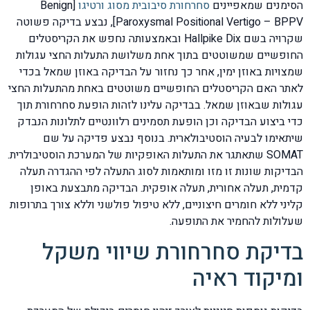
הסימנים שמאפיינים
סחרחורת סיבובית מסוג ורטיגו
[Benign
Paroxysmal Positional Vertigo – BPPV], נבצע בדיקה פשוטה
שקרויה בשם Hallpike Dix ובאמצעותה נחפש את הקריסטלים
החופשיים שמשוטטים בתוך אחת משלושת התעלות החצי עגולות
שמצויות באוזן ימין, אחר כך נחזור על הבדיקה באוזן שמאל בכדי
לאתר האם הקריסטלים החופשיים משוטטים באחת מהתעלות החצי
עגולות שבאוזן שמאל. בבדיקה עלינו לזהות הופעת סחרחורת תוך
כדי ביצוע הבדיקה וכן הופעת תסמינים רלוונטיים לתלונות הנבדק
שיתאימו לבעיה הוסטיבולארית. בנוסף נבצע פדיקה על שם
SOMAT שתאתגר את התעלות האופקיות של המערכת הוסטיבולרית.
הבדיקות שונות זו מזו ומותאמות לסוג התעלה לפי ההגדרה תעלה
קדמית, תעלה אחורית, תעלה אופקית. הבדיקה מתבצעת באופן
קליני ללא חומרים חיצוניים, ללא טיפול פולשני וללא צורך בתרופות
שעלולות להחמיר את התופעה.
בדיקת סחרחורת שיווי משקל
ומיקוד ראיה