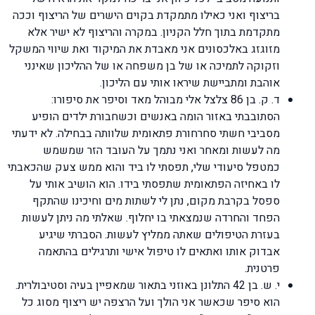
בריצוף ואני כאילו מתמקדת בקוים הישרים של הריצוף וככה
מתקדמת בתוך חלל הקניון. במקרה והריצוף לא ישיר אלא
מזוגזג באלכסונים אני מאבדת את המיקוד ואת שיווי המשקל
וזקוקה לתמיכה או של בן משפחה או של ההליכון שאינני
אוהבת ומתביישת שיראו אותי עם הליכון.
ד. ק. בן 86 צלצל אלי מבוהל מאד וסיפר את סיפורו:
הסתובבתי באזור הומה באנשים וכשחבורת ילדים הופיע
מסביבי חשתי סחרחורת פתאומית שלוותה בבחילה. לא ידעתי
מה לעשות ומאחר ואני נתמך על העובד הזר שמשמש
כמטפל סיעודי שלי, תפסתי לו ביד והוא ממש צעק שהכאבתי
לו באחיזה הפתאומית שתפסתי בידו. הוא הושיב אותי על
ספסל בקרבת מקום, נתן לי לשתות מים וחיכינו שהתקף
הפחד והחרדה שנמצאתי בו יחלוף. שאלתי מה ניתן לעשות
בעזרת הטיפולים שאתה ממליץ לעשות. הסברתי שיגיע
אבדוק אותו ואתאים לו טיפול אישי ותרגילים בהתאמה
פרטנית.
י. ש. בן 42 התלונן באוזני בתאור שמאפיין בעיה וסטיבולרית.
הוא סיפר שכאשר אני הולך ועל הרצפה יש ריצוף מסוג כל