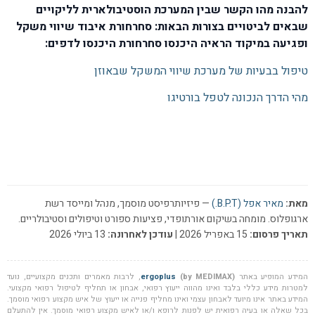
להבנה מהו הקשר שבין המערכת הוסטיבולארית לליקויים
שבאים לביטויים בצורות הבאות: סחרחורת איבוד שיווי משקל
ופגיעה במיקוד הראיה היכנסו סחרחורת היכנסו לדפים:
טיפול בבעיות של מערכת שיווי המשקל שבאוזן
מהי הדרך הנכונה לטפל בורטיגו
מאת:
מאיר אפל (B.P.T.)
— פיזיותרפיסט מוסמך, מנהל ומייסד רשת
ארגופלוס. מומחה בשיקום אורתופדי, פציעות ספורט וטיפולים וסטיבולריים.
תאריך פרסום:
15 באפריל 2026 |
עודכן לאחרונה:
13 ביולי 2026
המידע המופיע באתר
(by MEDIMAX)
ergoplus
, לרבות מאמרים ותכנים מקצועיים, נועד
למטרות מידע כללי בלבד ואינו מהווה ייעוץ רפואי, אבחון או תחליף לטיפול רפואי מקצועי.
המידע באתר אינו מיועד לאבחון עצמי ואינו מחליף פנייה או ייעוץ של איש מקצוע רפואי מוסמך.
בכל שאלה או בעיה רפואית יש לפנות לרופא ו/או לאיש מקצוע רפואי מוסמך. אין להתעלם