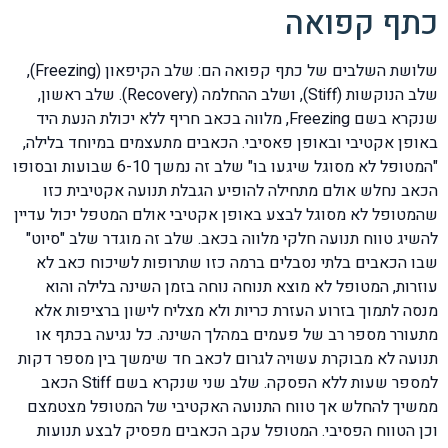
כתף קפואה
שלושת השלבים של כתף קפואה הם: שלב הקיפאון (Freezing),
שלב הנוקשות (Stiff), ושלב ההחלמה (Recovery). שלב ראשון,
שנקרא בשם Freezing, מלווה בכאב חריף ללא יכולת הנעת היד
באופן אקטיבי ובאופן פאסיבי. הכאבים מתעצמים במיוחד בלילה,
"המטופל לא מסוגל שיגעו בו" שלב זה נמשך 6-10 שבועות ובסופו
הכאב נחלש אולם מתחילה להופיע הגבלת תנועה אקטיבית כזו
שהמטופל לא מסוגל לבצע באופן אקטיבי אולם המטפל יכול עדיין
להשיג טווח תנועה חלקי מלווה בכאב. שלב זה מוגדר שלב "סיוט"
שבו הכאבים בלתי נסבלים ברמה כזו שתרופות לשיכוח כאב לא
עוזרות, המטופל לא מוצא תנוחה נוחה בזמן השינה בלילה והוא
מנסה לתמוך בזרוע העזרת כריות ולא מצליח לישון ברציפות אלא
מתעורר מספר רב של פעמים במהלך השינה. כל נגיעה בכתף או
תנועה לא מבוקרת עשויה לגרום לכאב חד שימשך בין מספר דקות
למספר שעות ללא הפסקה. שלב שני שנקרא בשם Stiff הכאב
ממשיך להחלש אך טווח התנועה האקטיבי של המטופל מצטמצם
וכן הטווח הפסיבי. המטופל עקב הכאבים מפסיק לבצע תנועות