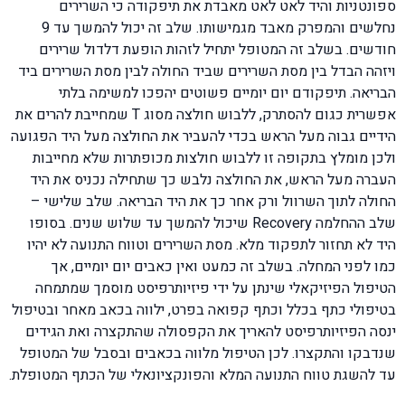
ספונטניות והיד לאט לאט מאבדת את תיפקודה כי השרירים
נחלשים והמפרק מאבד מגמישותו. שלב זה יכול להמשך עד 9
חודשים. בשלב זה המטופל יתחיל לזהות הופעת דלדול שרירים
ויזהה הבדל בין מסת השרירים שביד החולה לבין מסת השרירים ביד
הבריאה. תיפקודם יום יומיים פשוטים יהפכו למשימה בלתי
אפשרית כגום להסתרק, ללבוש חולצה מסוג T שמחייבת להרים את
הידיים גבוה מעל הראש בכדי להעביר את החולצה מעל היד הפגועה
ולכן מומלץ בתקופה זו ללבוש חולצות מכופתרות שלא מחייבות
העברה מעל הראש, את החולצה נלבש כך שתחילה נכניס את היד
החולה לתוך השרוול ורק אחר כך את היד הבריאה. שלב שלישי –
שלב ההחלמה Recovery שיכול להמשך עד שלוש שנים. בסופו
היד לא תחזור לתפקוד מלא. מסת השרירים וטווח התנועה לא יהיו
כמו לפני המחלה. בשלב זה כמעט ואין כאבים יום יומיים, אך
הטיפול הפיזיקאלי שינתן על ידי פיזיותרפיסט מוסמך שמתמחה
בטיפולי כתף בכלל וכתף קפואה בפרט, ילווה בכאב מאחר ובטיפול
ינסה הפיזיותרפיסט להאריך את הקפסולה שהתקצרה ואת הגידים
שנדבקו והתקצרו. לכן הטיפול מלווה בכאבים ובסבל של המטופל
עד להשגת טווח התנועה המלא והפונקציונאלי של הכתף המטופלת.