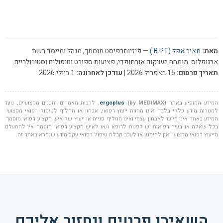
מאת:
מאיר אפל (B.P.T.)
— פיזיותרפיסט מוסמך, מנהל ומייסד רשת
ארגופלוס. מומחה בשיקום אורתופדי, פציעות ספורט וטיפולים וסטיבולריים.
תאריך פרסום:
15 באפריל 2026 |
עודכן לאחרונה:
1 ביולי 2026
המידע המופיע באתר
(by MEDIMAX)
ergoplus
, לרבות מאמרים ותכנים מקצועיים, נועד
למטרות מידע כללי בלבד ואינו מהווה ייעוץ רפואי, אבחון או תחליף לטיפול רפואי מקצועי.
המידע באתר אינו מיועד לאבחון עצמי ואינו מחליף פנייה או ייעוץ של איש מקצוע רפואי מוסמך.
בכל שאלה או בעיה רפואית יש לפנות לרופא ו/או לאיש מקצוע רפואי מוסמך. אין להתעלם
מייעוץ רפואי מקצועי ואין להימנע או לעכב קבלת טיפול רפואי עקב מידע שנקרא באתר זה.
השאירו פרטים ונחזור אליכם