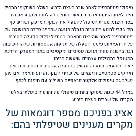
טיפולי פיזיותרפיה לאחר שבר בעצם הזרוע. השלב השיקומי מתחיל
מייד לאחר הניתוח או מייד כאשר הוחלט לא לנתח ולקבע את היד
בסד חיצוני. מטרת הטיפול להפעיל את הכתף, המרפק ושורש כף
היד בכדי למנוע היווצרות הגבלת תנועה שתחייב סדרה ממושכת של
פיזיותרפיה לאחר שהעצם תתאחה. הטיפול יכלול הפעלה פסיבית
על ידי הפיזיותרפיסט, הפעלה של תנועות אקססוריות שלהן חשיבות
רבה בהשגת טווחי תנועה פסיביים ואקטיביים בתוך המפרק. הדרכת
המטופל בתרגילים עצמיים שיעשה בביתו.
לאחר שהעצם תתאחה נמשיך בהפעלה אקטיבית ופסיבית ונשלב
חיזוקים סטאטיים ודינמיים של שרירי הכתף, הזרוע והאמה. אם ניתן
נשלב גם טיפולים אלקטרותראפיים בשילוב עם חימום לכתף.
במהל 44 שנות עיסוקי בתחום טיפולי פיזיותרפיה טיפלתי באלפי
מקרים של שברים בעצם הזרוע.
אציג בפניכם מספר דוגמאות של
מקרים מענינים שטיפלתי בהם: