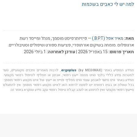
למה יש לי כאבים בשכמות
מאת:
מאיר אפל (B.P.T.)
— פיזיותרפיסט מוסמך, מנהל ומייסד רשת
ארגופלוס. מומחה בשיקום אורתופדי, פציעות ספורט וטיפולים וסטיבולריים.
תאריך פרסום:
15 באפריל 2026 |
עודכן לאחרונה:
1 ביולי 2026
המידע המופיע באתר
(by MEDIMAX)
ergoplus
, לרבות מאמרים ותכנים מקצועיים, נועד
למטרות מידע כללי בלבד ואינו מהווה ייעוץ רפואי, אבחון או תחליף לטיפול רפואי מקצועי.
המידע באתר אינו מיועד לאבחון עצמי ואינו מחליף פנייה או ייעוץ של איש מקצוע רפואי מוסמך.
בכל שאלה או בעיה רפואית יש לפנות לרופא ו/או לאיש מקצוע רפואי מוסמך. אין להתעלם
מייעוץ רפואי מקצועי ואין להימנע או לעכב קבלת טיפול רפואי עקב מידע שנקרא באתר זה.