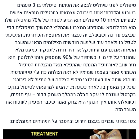
טיפולים לפני שיחליט לבצע את הניתוח. טיפלתי בו 3 פעמים
בשבוע והדרכתי אותו בעבודה עצמאית בתרגילים מותאים אישית
לבעייתו ולאחר 10 טיפולים הוא הגיע לטווח של 70% מהיכולת שלו.
הוא חזר לרופא שהופתע ממצבו ושהמליץ להמשיך בטיפולים כפי
שביצע עד כה ושבשלב זה נעצור את האופציה הכירורגית. המשכתי
לטפל בו ולאחר עוד שלושה חודשים הצילומים הראו שהשבר
התאחה אמנם עם עיוות קל אך היד חזרה לתפקוד כמעט מלא
שהוגדר על ידי מ. ז. כשיפור של 90% שמספק אותו לחלוטין. הוא
חזר שוב לאורתופד המנתח שהתפלא מאד מהצלחת הטיפול
השמרני ואמר בעצמו שמימיו לא ראה הצלחה כזו ע"י פיזיותרפיה
ושהוא שינה את דעתו לגבי סיכויי הצלחה של טיפול לא כירורגי
שכל כך מאמין בו. לאחר כשנה מ. ז. הגיע למרפאתי לטיפול בנקע
בקרסול שנגרם לו עקב חבלה במהלך משחק כדור – עף חופים,
וכשאלתי אותו איך הכתף הוא צחק ואמר שכבר הספיק לשכוח את
השבר הזה.
צפו בסוגי שברים בעצם הזרוע ובהסבר על הניתוחים המומלצים: