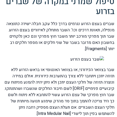
טיפול שמרני במקרה של שברים
בזרוע
שברים בעצם הזרוע נגרמים בדרך כלל עקב חבלה ישירה כתוצאה
מנפילה, תאונת דרכים וכו'. השבר מתחלק לאיזורים בעצם הזרוע.
שבר תוך מפרקי מורכב יותר משבר חוץ מפרקי וגם כאן נלקחים
בחשבון האם מדובר בשבר של שני חלקים או מספר חלקים רב
יותר [Fragments].
שבר בצוואר הכירורגי, או בצוואר האנטומי או בראש הזרוע ללא
תזוזה יתכן ויתחבר ללא צורך בהתערבות כירורגית. אולם במידה
ונוצרה תזוזה של חלקי העצם יתכן ולא ניתן יהיה להמנע מניתוח עם
קיבועיים פנימיים [ORIF] לשם חיבור החלקים שנשברו ושהתנתקו.
שבר חוץ מפרקי של עצם הזרוע עשוי להתחבא ללא ניתוח ולשם
כך היד צריכה להתמך בתוך סד מהדק שימנע תנועה מיותרת של
חלקי העצם השבורים. אם תעלת העצם מספיק רחבה ניתן
להשתמש בפין תוך לישדי [Intra Medular Nail].