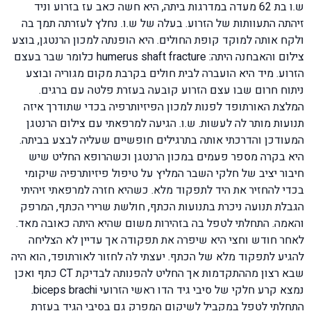
ש.ו בת 62 מעדה במדרגות ביתה, היא חשה כאב עז בזרוע וניד
זיהתה התעוותות של הזרוע. בעלה של ש.ו. נחלץ לעזרתה תמך בה
ולקח אותה למוקד קופת החולים. היא הופנתה למכון הרנטגן, בוצע
צילום והאבחנה היתה: humerus shaft fracture כלומר שבר בעצם
הזרוע. מיד היא הועברה לבית חולים בקרבת מקום מגוריה ובוצע
ניתוח חרום שבו עצם הזרוע קובעה בעזרת פלטה עם ברגים.
המלצת האורתופד לפנות למכון הפיזיותרפיה בכדי שתודרך איזה
תנועות מותר לה לעשות. ש.ו. הגיעה למרפאתי עם צילום הרנטגן
המעודכן והדרכתי אותה בתרגילים חופשיים שעליה לבצע בביתה.
היא בקרה מספר פעמים במכון הרנטגן וכשהרופא החליט שיש
חיבור יציב של חלקי השבר המליץ על טיפול פיזיותרפיה שיקומי
בכדי להחזיר את היד לתפקוד מלא. כשהיא חזרה למרפאתי זיהיתי
הגבלת תנועה ניכרת בתנועות הכתף, חולשת שרירי הכתף, המרפק
והאמה. התחלתי לטפל בה בזהירות משום שהיא היתה כאובה מאד.
לאחר חודש וחצי היא שיפרה את תפקודה אך עדיין לא הצליחה
להגיע לתפקוד מלא של הכתף. יעצתי לה לחזור לאורתופד, הוא היה
שבא רצון מההתקדמות אך החליט להפנותה לבדיקת CT כתף ואכן
נמצא קרע חלקי של סיבי גיד הדו ראשי הזרועי biceps brachi.
התחלתי לטפל במקביל לשיקום המפרק גם בסיבי הגיד בעזרת