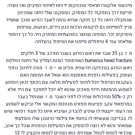
מיכשור אלקטרו תראפי וטכניקות ידניות לאיחוי הסיבים ואז נוצרה
פריצת דרך בתפקוד כל המפרק. המסקנה שלי היתה שמכיוון
שהחבלה היתה כל כך חזקה שהיא גרמה לשבר הזרוע ומכך שתמיד
צריך להתייחס גם לרקמות הרכות כגון גידים, רצועות, עטיפות
מפרקים וכו'. המפנה שנוצר בתנועתיות המפרק היה כל כך דרמטי
שלאחר עוד 4 טיפולים סיימנו את הטיפול בהצלחה.
מ. ז. בן 35 שבר את ראש הזרוע בשבר מורכב של 3 חלקים
humerus head fracture האורתופד המנת המליץ על ניתוח החלפת
ראש הזרוע בטכניקה חדשנית. מכיון ש – מ. ז. מורה לחינוך גופני
ועוסק בפעילות גופנית מאומצת הוא שאל את המנתח האם
בעקבות הטיפול יוכל לחזור לפעילות מלאה עם הכתף וכאן הופתע
לשמוע מהמנתח חיזוי מאכזב שהוא לא יוכל לתפקד עם היד אלא
רק כ-50% מהיכולות שהיו לו לפני השבר. מ. ז. שטופל בעבר
במרפאתי עקב פציעות ספורט מגוונות התקשר אלי וביקש לשמוע
מה דעתי. ייעצתי לו שיגיע להבדק ושיביא איתו כל תעוד רפואי שיש
לו. בבדיקה שעשיתי לו בחנתי את צילומי הרנטגן שלו והמלצתי
שמאחר והוא לא רוצה להפסיק את הפעילות הגופנית שכל כך אהב,
שכדאי לנסות לטפל שמרנית. הוא הסכים לנסות והקציב לי 12