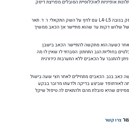
ונות אופיניות לאוכלוסיית הסובלים מפריצת דיסק
ר. ד. בן 65 פנה אלי וסיפר לי שסבל מכאב גב תחתון שהתלווה אליו הקרנה לרגל ימין. הוא ביצע MRI והאבחנה הייתה פריצת דיסק בגובה L4-L5 עם לחץ על השק התקאלי. ר. ד. תאר
של שלוש דקות עד שהוא מתיישר אך הכאב ממשיך
ה לאחר כשעה הוא מתקשה להתיישר. הכאב בישבן
ר מאד כאשר הוא מנסה להתיישר בכח על ידי ניסיון לדחוף קדימה את הבטן. הוא ביצע CT לגב התחתון ונמצא שיש לו 2 בלטים בחוליות הגב התחתון. הסברתי לו שאין לו מה
סייה בגיל שבין 35 שנה ל- 70 שנה סובלים מבלט דיסק ושניתן להתגבר על הכאבים ללא התערבות כירורגית
שה כאב בגב. הכאבים מתחילים לאחר חצי שעה בישול
ר בבישול. היא פנתה לאורתופד שביצע בדיקה ולדעתו מדובר בבקע
תסמינים שהיא סובלת מהם ולהתאים לה טיפול שיקל
שר
צרו קשר