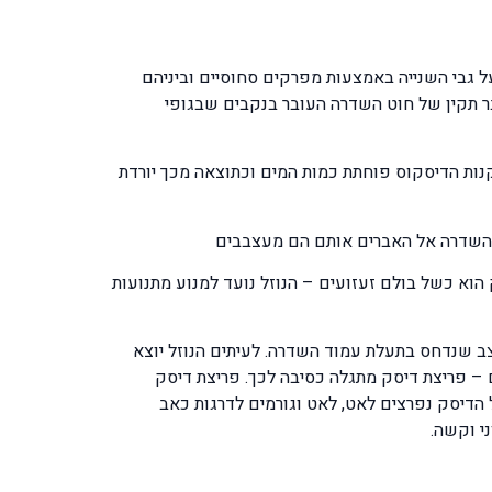
מוד השדרה מורכב מ- 33 חוליות, החוליות מונחות האחת על גבי השנייה באמצעות מפרקים סחוסיים וביניהם
בר תקין של חוט השדרה העובר בנקבים שבגופי
י שעשוי מחומר ג'לטיני, בעל אלסטיות גבוהה, המכיל כ – 80% מים. בתהליך הזדקנות הדיסקוס פוחתת כמות המים וכתוצאה מכך יורדת
ד השדרה אל האברים אותם הם מעצבבים
הוא כשל בולם זעזועים – הנוזל נועד למנוע מתנועות
צב שנדחס בתעלת עמוד השדרה. לעיתים הנוזל יוצא
– פריצת דיסק מתגלה כסיבה לכך. פריצת דיסק
הדיסק נפרצים לאט, לאט וגורמים לדרגות כאב
י וקשה.