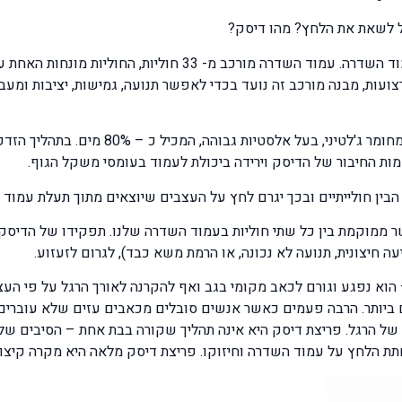
ל לשאת את הלחץ? מהו דיסק?
בכדי להבין את הגורמים לכאבי הגב עלינו להכיר את עמוד השדרה. ע
צועות, מבנה מורכב זה נועד בכדי לאפשר תנועה, גמישות, יציבות ומע
הדיסק מורכב מטבעות חיצוניות ומגרעין פנימ
רקמות החיבור של הדיסק וירידה ביכולת לעמוד בעומסי משקל הגוף.
הבין חולייתיים ובכך יגרם לחץ על העצבים שיוצאים מתוך תעלת עמו
ר ממוקמת בין כל שתי חוליות בעמוד השדרה שלנו. תפקידו של הדיסק 
ה חיצונית, תנועה לא נכונה, או הרמת משא כבד), לגרום לזעזוע.
 הוא נפגע וגורם לכאב מקומי בגב ואף להקרנה לאורך הרגל על פי הע
 ביותר. הרבה פעמים כאשר אנשים סובלים מכאבים עזים שלא עוברים 
של הרגל. פריצת דיסק היא אינה תהליך שקורה בבת אחת – הסיבים של 
תת הלחץ על עמוד השדרה וחיזוקו. פריצת דיסק מלאה היא מקרה קיצונ