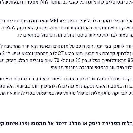
פי מטופלים שהתלוננו על כאבי גב תחתון, להלן מספר דוגמאות של תל
וא קם הוא מתקשה בהתרוממות וחש שהוא עקום, הוא זקוק להליכה 
מרפאתי לבדיקת פיזיותרפיסט ונחליט מה הטיפול שמתאים לו.
יורד לישבן בצד ימין. הוא רוכב על אופניים וכאשר הוא יורד מהרכיב
מתגב
להבהל מכך שיש לו 2 בילטי דיסק מאחר ולמעלה מ- 85% מהאוכלו
לוב מיכשור הרפואי והדרכה בתרגול מניעתי.
 עקרת בית ונוהגת לבשל המון במטבח. כאשר היא עובדת במטבח היא ח
ם תוך כדי השהייה במטבח. לאחר 4 שעות עבודה במטבח היא מתעקמת ואיננה יכולה להמשיך יות
גיע לבדיקה פיזיקאלית וטיפול פיזיותרפיה במרפאתי בכדי לזהות את ה
לים מפריצת דיסק או מבלט דיסק אל תהססו וצרו איתנו ק