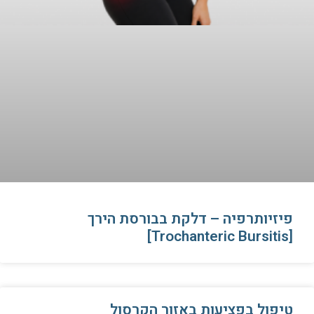
פיזיותרפיה – דלקת בבורסת הירך
[Trochanteric Bursitis]
טיפול בפציעות באזור הקרסול