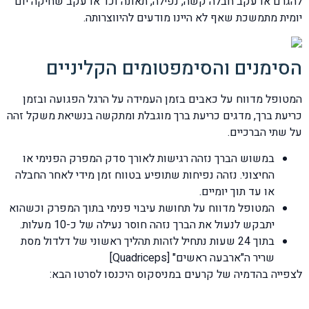
להגרם או עקב חבלה קשה, נפילה, תאונה וכו' או עקב שחיקה יום
יומית מתמשכת שאף לא היינו מודעים להיווצרותה.
הסימנים והסימפטומים הקליניים
המטופל מדווח על כאבים בזמן העמידה על הרגל הפגועה ובזמן
כריעת ברך, מדגים כריעת ברך מוגבלת ומתקשה בנשיאת משקל זהה
על שתי הברכיים.
במשוש הברך נזהה רגישות לאורך סדק המפרק הפנימי או
החיצוני. נזהה נפיחות שתופיע בטווח זמן מידי לאחר החבלה
או עד תוך יומיים.
המטופל מדווח על תחושת עיבוי פנימי בתוך המפרק וכשהוא
יתבקש לנעול את הברך נזהה חוסר נעילה של כ-10 מעלות.
בתוך 24 שעות נתחיל לזהות תהליך ראשוני של דלדול מסת
שריר ה"ארבעה ראשים" [Quadriceps]
לצפייה בהדמיה של קרעים במניסקוס היכנסו לסרטו הבא: