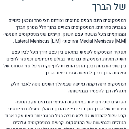
של הברך
המניסקוסים הינם מבנים סחוסים וצורתם חצי סהר ומכאן כינויים
בעברית סהרונים. המניסקוסים מצויים בתוך חלל מפרק הברך
וממוקמים מעל משטח עצם השוק. קיימים שני מניסקוסים הפנימי-
[M.M] Medial Meniscus והחיצוני- [L.M] Lateral Meniscus .
תפקיד המניסקוס לשמש כמתאם בין עצם הירך מעל לבין עצם
השוק מתחת. המניסקוס גם עוזר כבולם מזעזועים וכמפזר לחצים
בין שתי העצמות ובכך מונע הווצרות לחץ נקודתי על פני הסחוס של
עצמות הברך ובכך למעשה עוזר בייצוב הברך.
המניסקוס הינה רקמה גמישה שבמהלך השנים נוטה לאבד חלק
מנוזליה וכך להפסיד מגמישותה.
הקרעים שכיחים יותר במניסקוס הפנימי ונגרמים עקב תנועה
סיבובית של הברך תוך כדי כפיפת הברך במהלך פעילות ספורטיבי.
קרע עלול להתרחש גם ללא חבלה בגיל מבוגר יותר וזאת עקב אבוד
הנוזלים והגמישות של המניסקוס. קרעים במניסקוסים עלולים