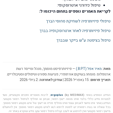
טיפול כירורגי ארטרוסקופי.
לקריאת מאמרים נוספים בתחום היכנסו ל:
טיפולי פיזיותרפיה לשחיקת סחוסי הברך
טיפול פיזיותרפיה לאחר ארטרוסקופיה בברך
טיפול בציסטה ע"ש בייקר שבברך
מאת:
מאיר אפל (B.P.T.)
— פיזיותרפיסט מוסמך, מנהל ומייסד רשת
ארגופלוס. מומחה בשיקום אורתופדי, פציעות ספורט וטיפולים וסטיבולריים.
תאריך פרסום:
15 באפריל 2026 |
עודכן לאחרונה:
2 ביולי 2026
המידע המופיע באתר
(by MEDIMAX)
ergoplus
, לרבות מאמרים ותכנים מקצועיים, נועד
למטרות מידע כללי בלבד ואינו מהווה ייעוץ רפואי, אבחון או תחליף לטיפול רפואי מקצועי.
המידע באתר אינו מיועד לאבחון עצמי ואינו מחליף פנייה או ייעוץ של איש מקצוע רפואי מוסמך.
בכל שאלה או בעיה רפואית יש לפנות לרופא ו/או לאיש מקצוע רפואי מוסמך. אין להתעלם
מייעוץ רפואי מקצועי ואין להימנע או לעכב קבלת טיפול רפואי עקב מידע שנקרא באתר זה.