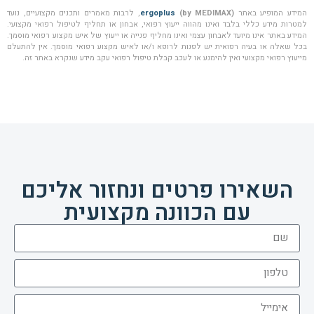
המידע המופיע באתר
(by MEDIMAX)
ergoplus
, לרבות מאמרים ותכנים מקצועיים, נועד
למטרות מידע כללי בלבד ואינו מהווה ייעוץ רפואי, אבחון או תחליף לטיפול רפואי מקצועי.
המידע באתר אינו מיועד לאבחון עצמי ואינו מחליף פנייה או ייעוץ של איש מקצוע רפואי מוסמך.
בכל שאלה או בעיה רפואית יש לפנות לרופא ו/או לאיש מקצוע רפואי מוסמך. אין להתעלם
מייעוץ רפואי מקצועי ואין להימנע או לעכב קבלת טיפול רפואי עקב מידע שנקרא באתר זה.
השאירו פרטים ונחזור אליכם
עם הכוונה מקצועית