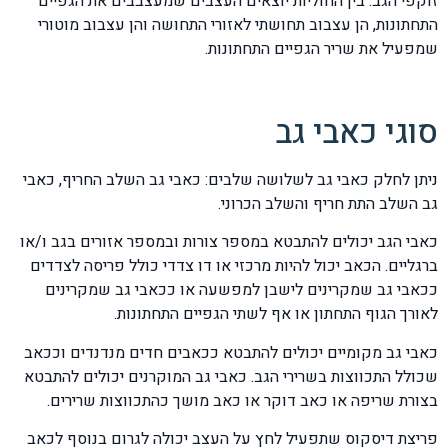
זוקפי הגב. בין החוליות יוצאים העצבים שמעצבבים את הגפיים
התחתונות, הן עצבוב תחושתי לאזורי התחושה והן עצבוב מוטורי
שמפעיל את שריר הגפיים התחתונות.
סוגי כאבי גב
ניתן לחלק כאבי גב לשלושה שלבים: כאבי גב השלב החריף, כאבי
גב השלב התת חריף והשלב הכרוני.
כאבי הגב יכולים להתבטא במספר צורות ובמספר אזורים בגב ו/או
ברגליים. הכאב יכול להיות מרכזי או דו צדדי כולל פריסה לצדדים
ככאבי גב שמקרינים לישבן למפשעה או ככאבי גב שמקרינים
לאורך הגוף התחתון או אף לשתי הגפיים התחתונות.
כאבי גב מקומיים יכולים להתבטא ככאבים חדים מנדנדים וככאב
שכולל התכווצות בשרירי הגב. כאבי גב המוקרנים יכולים להתבטא
בצורת שריפה או כאב דוקר או כאב מושך כהתכווצות שרירים.
פריצת דיסקוס שתפעיל לחץ על העצב יכולה לגרום בנוסף לכאב