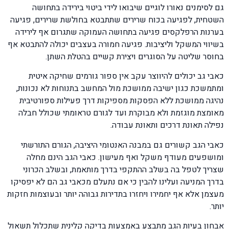
גם לסימנים נאורו לוגיים שיבואו לידי ביטוי בירידה בתחושה
השטחית, לפגיעה בכוח שרירים שתתבטא בחולשת שרירים, פגיעה
בערנות הרפלקסים פגיעה בתחושה העמוקה שתגרום אף לירידה
בשיווי המשקל וליציבות. פגיעה חמורה בעצבים יכולה להתבטא אף
בחוסר שליטה על הסוגרים ויצירת קשיים בהטלת השתן.
כאבי גב יכולים להיווצר עקב אין ספור גורמים שחיקה איטית
ומתמשכת כגון ישיבה ממושכת מול המחשב בתנוחות לא נכונות,
נהיגה ממושכת ללא הפסקות מספיקות דרך פעילות ספורטיבית
מאומצת מוגזמת ולא מבוקרת ועד לגורם טראומתי שכולל חבלה
נפילה תאונת דרכים ותאונת עבודה.
כאבי הגב קשורים גם במבנה האנטומי היציבה, הגורם התורשתי
ומושפעים מעודף משקל ואף מעישון. כאבי הגב הינם מחלה
שצריך לטפל בה בשלב ההתקפי בדרך מותאמת, ובשלב הכרוני
בדרך המניעה ועלינו להבין כי אם נתעלם מכאבי גב הם לא יפסיקו
מעצמן אלא אף יחמירו ויחזרו בתדירות גבוהה יותר ובעוצמות חזקות
יותר.
אבחון בעיות הגב מתבצע באמצעות בדיקה קלינית שתכלול תשאול