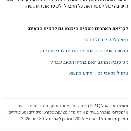
הישיבה יכול לעשות את כל ההבדל ולשפר את ההרגשה.
לקריאת מאמרים נוספים היכנסו גם לדפים הבאים:
נמאס לכם לסבול מהגב
חולשת שרירי הגב אחד מהגורמים לפריצת דיסק
אני סובלת מהגב האם בהריון הכאב יגבר לי
טיפול בכאבי גב – מידע בנושא
מאת:
מאיר אפל (B.P.T.)
— פיזיותרפיסט מוסמך, מנהל ומייסד רשת
ארגופלוס. מומחה בשיקום אורתופדי, פציעות ספורט וטיפולים וסטיבולריים.
תאריך פרסום:
15 באפריל 2026 |
עודכן לאחרונה:
30 ביוני 2026