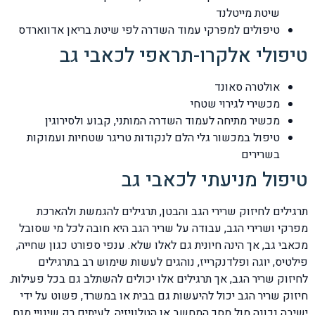
שיטת מייטלנד
טיפולים למפרקי עמוד השדרה לפי שיטת בריאן אדווארדס
טיפולי אלקרו-תראפי לכאבי גב
אולטרה סאונד
מכשירי לגירוי שטחי
מכשיר מתיחה לעמוד השדרה המותני, קבוע ולסירוגין
טיפול במכשור גלי הלם לנקודות טריגר שטחיות ועמוקות
בשרירים
טיפול מניעתי לכאבי גב
תרגילים לחיזוק שרירי הגב והבטן, תרגילים להגמשת ולהארכת
מפרקי ושרירי הגב, עבודה על שריר הגב היא חובה לכל מי שסובל
מכאבי גב, אך הינה חיונית גם לאלו שלא. ענפי ספורט כגון שחייה,
פילטיס, יוגה ופלדנקרייז, נוהגים לעשות שימוש רב בתרגילים
לחיזוק שריר הגב, אך תרגילים אלו יכולים להשתלב גם בכל פעילות.
חיזוק שריר הגב יכול להיעשות גם בבית או במשרד, פשוט על ידי
ישיבה נכונה מול מסך המחשב או הטלוויזיה. לעיתים רק שינויי מנח