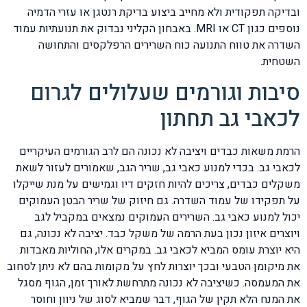
ובדיקה תפקודית ולא מחייב ביצוע בדיקת רנטגן או עזרי הדמיה
נוספים כגון CT או MRI. באבחון הקליני נבדוק את תנועתיות עמוד
השדרה את טווח התנועה כוח השרירים הרפלקסים והתחושה
השטחית.
סיבות וגורמים שעלולים לגרום
לכאבי גב תחתון
הרמת משאות כבדים ויציבה לא נכונה הם לרב הגורמים העיקריים
לכאבי גב. בכדי למנוע כאבי גב, שריר הגב, שאמורים לעזור לשאת
משקלים כבדים, צריכים להיות חזקים דיו וגמישים על מנת שייקלו
על תפקידו של עמוד השדרה. גם חיזוק של שריר הבטן העמוקים
יכול למנוע כאבי גב. השרירים העמוקים נמצאים במקביל לגב
ויוצרים איזון נכון בעת הרמה של משקל כבד. יציבה לא נכונה, גם
היא יוצרת עומס המביא לכאבי גב. במקרים אלו, החוליות מאבדות
את מיקומן הטבעי ובכך יוצרות לחץ על מקומות בהם לא ניתן לסחוב
את המעמסה. כשיציבה לא נכונה מתרחשת לאורך זמן, הגוף מסגל
את המנח הלא תקין של הגוף, דבר שמביא לסוג של ניוון וחוסר