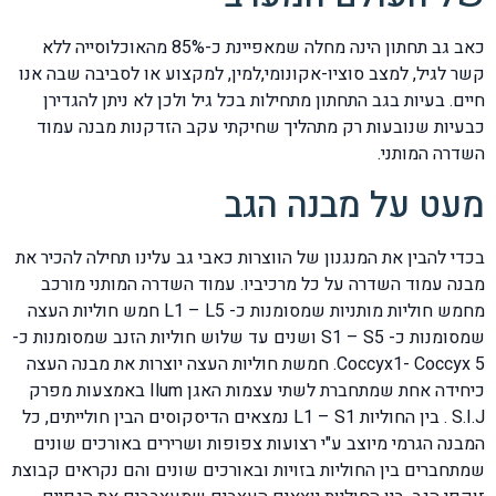
כאב גב תחתון הינה מחלה שמאפיינת כ-85% מהאוכלוסייה ללא
קשר לגיל, למצב סוציו-אקונומי,למין, למקצוע או לסביבה שבה אנו
חיים. בעיות בגב התחתון מתחילות בכל גיל ולכן לא ניתן להגדירן
כבעיות שנובעות רק מתהליך שחיקתי עקב הזדקנות מבנה עמוד
השדרה המותני.
מעט על מבנה הגב
בכדי להבין את המנגנון של הווצרות כאבי גב עלינו תחילה להכיר את
מבנה עמוד השדרה על כל מרכיביו. עמוד השדרה המותני מורכב
מחמש חוליות מותניות שמסומנות כ- L1 – L5 חמש חוליות העצה
שמסומנות כ- S1 – S5 ושנים עד שלוש חוליות הזנב שמסומנות כ-
Coccyx1- Coccyx 5. חמשת חוליות העצה יוצרות את מבנה העצה
כיחידה אחת שמתחברת לשתי עצמות האגן Ilum באמצעות מפרק
S.I.J . בין החוליות L1 – S1 נמצאים הדיסקוסים הבין חולייתים, כל
המבנה הגרמי מיוצב ע"י רצועות צפופות ושרירים באורכים שונים
שמתחברים בין החוליות בזויות ובאורכים שונים והם נקראים קבוצת