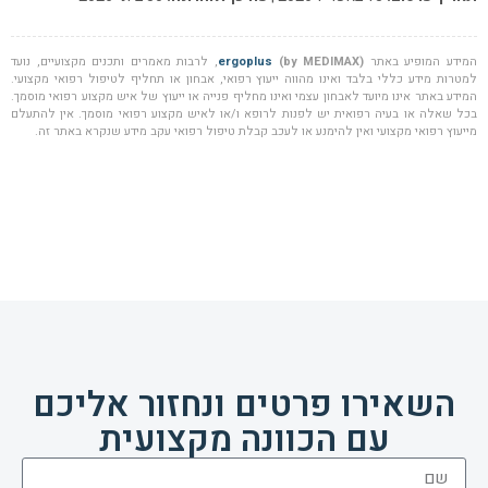
המידע המופיע באתר
(by MEDIMAX)
ergoplus
, לרבות מאמרים ותכנים מקצועיים, נועד
למטרות מידע כללי בלבד ואינו מהווה ייעוץ רפואי, אבחון או תחליף לטיפול רפואי מקצועי.
המידע באתר אינו מיועד לאבחון עצמי ואינו מחליף פנייה או ייעוץ של איש מקצוע רפואי מוסמך.
בכל שאלה או בעיה רפואית יש לפנות לרופא ו/או לאיש מקצוע רפואי מוסמך. אין להתעלם
מייעוץ רפואי מקצועי ואין להימנע או לעכב קבלת טיפול רפואי עקב מידע שנקרא באתר זה.
השאירו פרטים ונחזור אליכם
עם הכוונה מקצועית