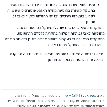
עליה פתאומית במשקל ולאחר מכן ירידה מהירה ודרסטית
במשקל קשורה בהופעת מחלת האוסטאופורוזיס שעשויה
לפגוע בעצמות הירכיים ובגופי החוליות וליצור כאבי גב
תחתון.
במחקרים נמצא כי אנשים שהעלו משקל בפתאומיות סבלו
מהופעת כאבי גב תחתון מלווה בהקרנה לגפיים התחתונות,
המחקרים הראו גם כי בעקבות משטר אכילה מאוזן ודיאטה חריפה
שעזרה בהורדת המשקל פחתו כאבי גב.
נמצא כי דיאטה מאוזנת בתוספת פעילות גופנית נכונה מבוקרת
ובריאה עזרה להפחתת כאבי גב תחתון.
מאת:
מאיר אפל (B.P.T.)
— פיזיותרפיסט מוסמך, מנהל ומייסד רשת
ארגופלוס. מומחה בשיקום אורתופדי, פציעות ספורט וטיפולים וסטיבולריים.
תאריך פרסום:
15 באפריל 2026 |
עודכן לאחרונה:
30 ביוני 2026