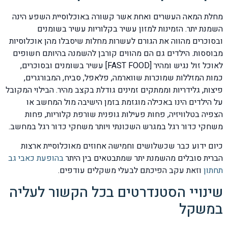
מחלת המאה העשרים ואחת אשר קשורה באוכלוסיית השפע הינה
השמנת יתר. הזמינות למזון עשיר בקלוריות עשיר בשומנים
ובסוכרים מהווה את הגורם לעשרות מחלות שיסבלו מהן אוכלוסיות
מבוססות. הילדים גם הם מהווים קורבן להשמנה בהיותם חשופים
לאוכל זול נגיש ומהיר [FAST FOOD] עשיר בשומנים ובסוכרים,
כמות המזללות שמוכרות שווארמה, פלאפל, סביח, המבורגרים,
פיצות, גלידריות וממתקים זמינים גודלת בקצב מהיר. הבילוי המקובל
על הילדים הינו באכילה מוגזמת בזמן הישיבה מול המחשב או
הצפיה בטלוויזיה, פחות פעילות גופנית שורפת קלוריות, פחות
משחקי כדור רגל במגרש השכונתי ויותר משחקי כדור רגל במחשב.
כיום ידוע כבר שכשלושים וחמישה אחוזים מאוכלוסיית ארצות
הברית סובלים מהשמנת יתר שמתבטאים בין היתר
בהופעת כאבי גב
תחתון
וזאת עקב הפיכתם לבעלי משקלים עודפים.
שינויי הסטנדרטים בכל הקשור לעליה
במשקל