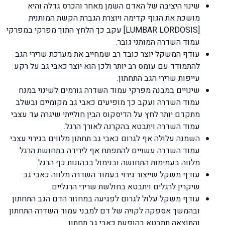
שינוי היציבה של האדם השמן מאחר והכרס גדלה והיא
מושכת את הגוף קדימה ויוצרת הגברת הקשת המותנית
[LUMBAR LORDOSIS] עקב כך הלחץ התוך מפרקי במפרקי
עמוד השדרה המותני גובר.
עודף המשקל יוצר כובד רב שמחייב את מערכת שרירי הגב
להתמודד עם עומס רב יותר ולכן הוא יוצר כאבי גב על רקע
עייפות שרירי הגב התחתון.
שינויים במבנה מפרקי עמוד השדרה גורמים לשינוי במנח
עמוד השדרה ועקב כך מופיעים כאבי גב מקומיים ובשלב
מתקדם יותר לחץ על הדיסקוס הבין חולייתי שיגרה עד עצבי
עמוד השדרה ויתבטא בהקרנה לאורך הרגל.
השמנה עלולה אף לגרום כאבי גב תחתון מלווים בגירוי עצבי
עמוד השדרה עשויים להתפתח אף לירידה בתחושת הרגל
מלווה בעמימות התחושה ובנימול בבהונות כף הרגל.
עודף משקל שייצור גירוי בעמוד השדרה מלווה כאבי גב
שיקרין לרגלים ויתבטא בחולשת שרירי הרגליים.
עודף משקל עלול לגרום לפגיעה במחזור הדם הגב התחתון
ובהמשך אספקה לקויה של דם למבני עמוד השדרה התחתון
והתוצאה תתבטא בהופעת כאבי גב תחתון.