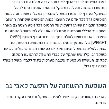
בעבר התייחסו לכבדי הגוף לא באהדה רבה אולם עם התגברות
תופעת ההשמנה והעליה במשקל הותאמו הסטנדרטים לבעלי
המשקל העודף לדוגמא המשקל שמצויין במעלית שמתיחס לכמות
הנוסעים גדל לכל אדם על חשבון כמות הנוסעים שפחתה, חישוב
משקל הכבודה שניתן להעלות על המטוס לכל נוסע הצטמצם מאחר
והתחשיב הכללי שהמטוס מסוגל לשאת עלה לפי משקל הנוסע וזו
הסיבה שאנו נדרשים לשלם כסף רב עבור עודף משקל [OVER
WEIGHT] של המטען שנעלה למטוס. גם התעשיה התאימה את
עצמה לעליה במשקל וכיום מיוצרים כסאות רחבים שיכולים לשאת
משקל רב, קלנועית שתקל על כבדי המשקל להתנועע ממקום
למקום, תעשיית הטכסטיל עיצבה מערכות ביגוד לכבדי משקל בעלי
מבנה גוף גדול.
השפעת ההשמנה על הופעת כאבי גב
כאבי גב קשורים בקשר ישיר לעליה במשקל ונובעים עקב מספר
גורמים: