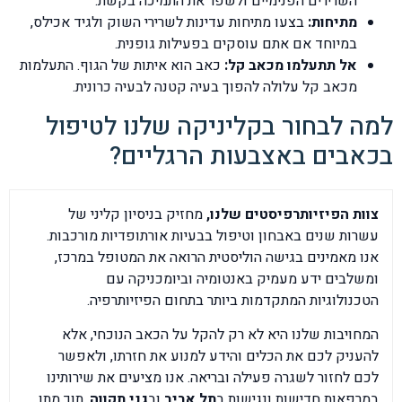
השרירים הפנימיים ולשפר את התמיכה בקשת.
מתיחות:
בצעו מתיחות עדינות לשרירי השוק ולגיד אכילס,
במיוחד אם אתם עוסקים בפעילות גופנית.
אל תתעלמו מכאב קל:
כאב הוא איתות של הגוף. התעלמות
מכאב קל עלולה להפוך בעיה קטנה לבעיה כרונית.
למה לבחור בקליניקה שלנו לטיפול
בכאבים באצבעות הרגליים?
צוות הפיזיותרפיסטים שלנו,
מחזיק בניסיון קליני של
עשרות שנים באבחון וטיפול בבעיות אורתופדיות מורכבות.
אנו מאמינים בגישה הוליסטית הרואה את המטופל במרכז,
ומשלבים ידע מעמיק באנטומיה וביומכניקה עם
הטכנולוגיות המתקדמות ביותר בתחום הפיזיותרפיה.
המחויבות שלנו היא לא רק להקל על הכאב הנוכחי, אלא
להעניק לכם את הכלים והידע למנוע את חזרתו, ולאפשר
לכם לחזור לשגרה פעילה ובריאה. אנו מציעים את שירותינו
במרפאות חדישות ונגישות ב
תל אביב
וב
גני תקווה
, תוך מתן