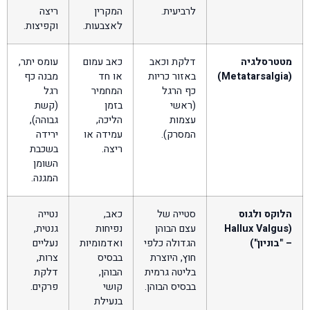
לרביעית.
המקרין
ריצה
לאצבעות.
וקפיצות.
מטטרסלגיה
דלקת וכאב
כאב עמום
עומס יתר,
(Metatarsalgia)
באזור כריות
או חד
מבנה כף
כף הרגל
המחמיר
רגל
(ראשי
בזמן
(קשת
עצמות
הליכה,
גבוהה),
המסרק).
עמידה או
ירידה
ריצה.
בשכבת
השומן
המגנה.
הלוקס ולגוס
סטייה של
כאב,
נטייה
(Hallux Valgus
עצם הבוהן
נפיחות
גנטית,
– "בוניון")
הגדולה כלפי
ואדמומיות
נעליים
חוץ, היוצרת
בבסיס
צרות,
בליטה גרמית
הבוהן,
דלקת
בבסיס הבוהן.
קושי
פרקים.
בנעילת