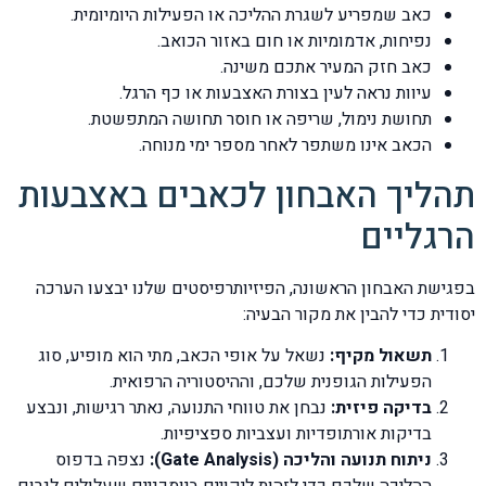
כאב שמפריע לשגרת ההליכה או הפעילות היומיומית.
נפיחות, אדמומיות או חום באזור הכואב.
כאב חזק המעיר אתכם משינה.
עיוות נראה לעין בצורת האצבעות או כף הרגל.
תחושת נימול, שריפה או חוסר תחושה המתפשטת.
הכאב אינו משתפר לאחר מספר ימי מנוחה.
תהליך האבחון לכאבים באצבעות
הרגליים
בפגישת האבחון הראשונה, הפיזיותרפיסטים שלנו יבצעו הערכה
יסודית כדי להבין את מקור הבעיה:
תשאול מקיף:
נשאל על אופי הכאב, מתי הוא מופיע, סוג
הפעילות הגופנית שלכם, וההיסטוריה הרפואית.
בדיקה פיזית:
נבחן את טווחי התנועה, נאתר רגישות, ונבצע
בדיקות אורתופדיות ועצביות ספציפיות.
ניתוח תנועה והליכה (Gate Analysis):
נצפה בדפוס