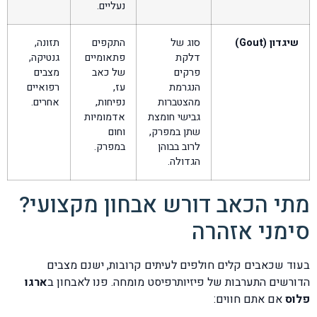
נעליים.
שיגדון (Gout)
סוג של
התקפים
תזונה,
דלקת
פתאומיים
גנטיקה,
פרקים
של כאב
מצבים
הנגרמת
עז,
רפואיים
מהצטברות
נפיחות,
אחרים.
גבישי חומצת
אדמומיות
שתן במפרק,
וחום
לרוב בבוהן
במפרק.
הגדולה.
מתי הכאב דורש אבחון מקצועי?
סימני אזהרה
בעוד שכאבים קלים חולפים לעיתים קרובות, ישנם מצבים
הדורשים התערבות של פיזיותרפיסט מומחה. פנו לאבחון ב
ארגו
פלוס
אם אתם חווים: