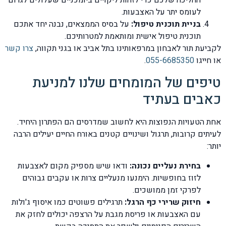
ההליכה שלכם כדי לזהות ליקויים ביומכניים שעלולים לגרום
לעומס יתר על האצבעות.
בניית תוכנית טיפול:
על בסיס הממצאים, נבנה יחד אתכם
תוכנית טיפול אישית ומותאמת למטרותיכם.
לקביעת תור לאבחון במרפאותינו בתל אביב או בגני תקווה,
צרו קשר
או חייגו
055-6685350
.
טיפים של המומחים שלנו למניעת
כאבים בעתיד
אחת הטעויות הנפוצות היא לחשוב שמדרסים הם הפתרון היחיד.
לעיתים קרובות, תרגול ושינויים קטנים באורח החיים יעילים הרבה
יותר:
בחירת נעליים נכונה:
ודאו שיש מספיק מקום לאצבעות
לזוז בחופשיות. הימנעו מנעליים צרות או עקבים גבוהים
לפרקי זמן ממושכים.
חיזוק שרירי כף הרגל:
תרגילים פשוטים כמו איסוף ג'ולות
עם האצבעות או פריסת מגבת על הרצפה יכולים לחזק את