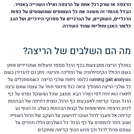
הרצפה או שרק רגל אחת על הרצפה ואילו השנייה באוויר.
הבדל מהותי זה משנה את כל העומסים שמועמסים על כפות
הרגליים, השוקיים, על הברכיים על מפרקי הירכיים ועל הגב
כלומר האגן וחוליות עמוד השדרה.
מה הם השלבים של הריצה?
במהלך הריצה מתבצעות בכף הרגל מספר פעולות שמגדירים אותן
בשם הכולל הקינזיולוגיה של ההליכה והריצה. ניתן גם להגדירן בשם
running gait analysis כלומר ניתוח שלבי הריצה. כשמסתכלים על
כל שלבי הריצה התהליך נראה כגל סינוסי חוזר על עצמו שאם נרצה
לתארו הוא יהיה לפי הסדר הבא: ממצב שכל המשקל נפרס על כף
הרגל ועובר קדימה לאצבעות כף הרגל, נוצרת דחיפה של הבהונות
לכוון הרצפה והתרוממות על קצות הבהונות בשלב זה הגוף נע
קדימה אל מעבר לרגל ועובר להישען על העקב של הרגל השנייה
ושוב חוזר להתפרס על כף הרגל. כל השלבים הללו חוזרים על
עצמם מרגל לרגל וכך מונע הגוף קדימה ומתקדם.