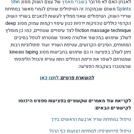
לאבחן האם לא מדובר
בשברי מאמץ
של עצם השוק מסוג
Shin
Splints
משום שבמקרה זה הטיפולים שונים לגמרי מאשר במתיחת
שרירי השוק. הטיפולים שאני ממליץ לעשות לכאבים בשריר השוק
הקדמי כוללים טכניקות ידניות כגון עיסוי רקמות עמוק מסוג deep
friction massage technique לצד עיסויים שטחיים, כמו כן מומלץ
לשלב שימוש במכשור אולטרה סאונד שמטרתו לטפל בסיבים
המתוחים, הסיבים הקרועים, עטיפת השריר ועוד פתולוגיות רבות.
ניתן לשלב בפציעה זו גם שימוש בחבישות מסוג kinesio taping
שמטרתם לשפר את זרימת הנוזלים התת עורית והנוזל הלימפתי
שהצטברו בעקבות הפציעה.
להשארת פרטים:
לחצו כאן
לקריאת עוד מאמרים שקשורים בפציעות ספורט היכנסו
לקישורים הבאים:
טיפול במתיחת שריר ארבעת הראשים בירך
טיפול פיזיותרפיה למתיחת רצועות כף הרגל