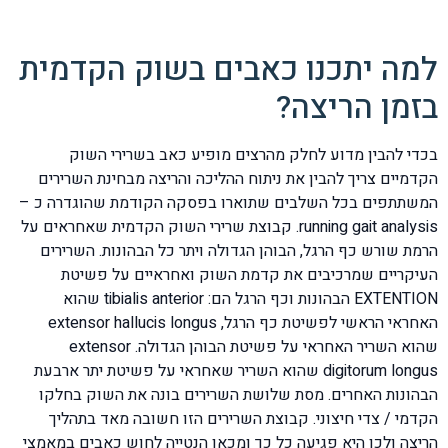
למה יתכנו כאבים בשוק הקדמית
בזמן הריצה?
בכדי להבין מדוע לחלק מהרצים מופיע כאב בשרירי השוק
הקדמיים צריך להבין את ניתוח ההליכה והריצה מבחינת השרירים
המשתתפים בכל השלבים שתוארו בפסקה הקודמת שהוגדרה כ –
running gait analysis. קבוצת שרירי השוק הקדמית שאחראים על
הרמת שורש כף הרגל, הבוהן הגדולה ויתר כל הבהונות. השרירים
העיקריים שמרכיבים את קדמת השוק ואחראיים על פשיטת
EXTENTION הבהונות וכף הרגל הם: tibialis anterior שהוא
האחראי הראשי לפשיטת כף הרגל, extensor hallucis longus
שהוא השריר האחראי על פשיטת הבוהן הגדולה. extensor
digitorum longus שהוא השריר שאחראי על פשיטת יתר ארבעת
הבהונות האחרים. מסת שלושת השרירים בונה את השוק בחלקו
הקדמי / צדי חיצוני. קבוצת השרירים הזו חשובה מאד בתהליך
הריצה ולכן היא פגיעה כל כך ומכאן הנטייה לחוש כאבים במאמצי