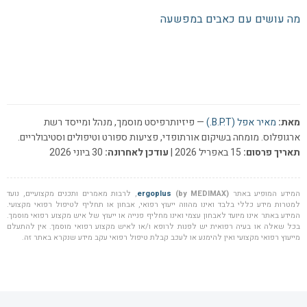
מה עושים עם כאבים במפשעה
מאת:
מאיר אפל (B.P.T.)
— פיזיותרפיסט מוסמך, מנהל ומייסד רשת
ארגופלוס. מומחה בשיקום אורתופדי, פציעות ספורט וטיפולים וסטיבולריים.
תאריך פרסום:
15 באפריל 2026 |
עודכן לאחרונה:
30 ביוני 2026
המידע המופיע באתר
(by MEDIMAX)
ergoplus
, לרבות מאמרים ותכנים מקצועיים, נועד
למטרות מידע כללי בלבד ואינו מהווה ייעוץ רפואי, אבחון או תחליף לטיפול רפואי מקצועי.
המידע באתר אינו מיועד לאבחון עצמי ואינו מחליף פנייה או ייעוץ של איש מקצוע רפואי מוסמך.
בכל שאלה או בעיה רפואית יש לפנות לרופא ו/או לאיש מקצוע רפואי מוסמך. אין להתעלם
מייעוץ רפואי מקצועי ואין להימנע או לעכב קבלת טיפול רפואי עקב מידע שנקרא באתר זה.