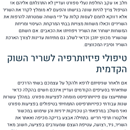
חלב או עקב החלפת נעלי ספורט ועדיין לא התרגלתם אליהם אז
הטיפול צריך להיות שונה בגישתו והפעם לא מומלץ לקרר את השריר
אלא דווקא לחמם לעסות קלות על ידי משחה שמטרתה להרפות את
השרירים וכאלו משחות מצויות בבתי המרקחת. העיסוי ומריחת
המשחות ישחרר את השריר ויפחיתו את הכאבים. אם חשתם
שהשריר מכווץ יתכן וכדאי לשלב גם מתיחות עדינות לצורך הארכת
השריר וסיביו המכווצים.
טיפולי פיזיותרפיה לשריר השוק
הקדמית
אם ולאחר שניסיתם לרפא ולהקל על עצמכם בשתי הדרכים
שתיארתי בסעיפים הקודמים ועדיין אינכם חשים בהקלה כדאי
שתתייעצו עם פיזיותרפיסט מומחה לפציעות ספורט. במהלך עשרות
שנות עבודתי כפיזיותרפיסט התמחיתי בטיפולים בפציעות ספורט
ואני משלב במרפאתי הן טכניקות ידניות והן שימוש במכשור
אלקטרו תרפי חדיש. בתחילה אבצע בדיקה מכיפה ואאתר את
השריר, גיד, רצועה, עטיפת העצם שמעורבים בפציעה, חשוב מאד