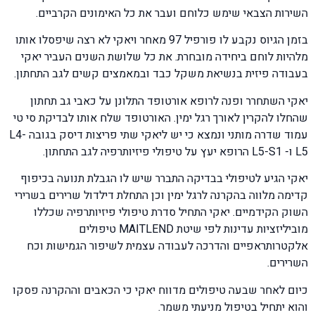
השירות הצבאי שימש כלוחם ועבר את כל האימונים הקרביים.
בזמן הגיוס נקבע לו פורפיל 97 מאחר ויאקי לא רצה שיפסלו אותו
מלהיות לוחם ביחידה מובחרת. את כל שלושת השנים העביר יאקי
בעבודה פיזית בנשיאת משקל כבד ובמאמצים קשים לגב התחתון.
יאקי השתחרר ופנה לרופא אורטופד התלונן על כאבי גב תחתון
שהחלו להקרין לאורך רגל ימין. האורטופד שלח אותו לבדיקת סי טי
עמוד שדרה מותני ונמצא כי יש ליאקי שתי פריצות דיסק בגובה L4-
L5 ו- L5-S1 הרופא יעץ על טיפולי פיזיותרפיה לגב התחתון.
יאקי הגיע לטיפולי בבדיקה התברר שיש לו הגבלת תנועה בכיפוף
קדימה מלווה בהקרנה לרגל ימין וכן התחלת דילדול שרירים בשרירי
השוק הקידמיים. יאקי התחיל סדרת טיפולי פיזיותרפיה שכללו
מוביליזציות עדינות לפי שיטת MAITLEND טיפולים
אלקטרותראפיים והדרכה לעבודה עצמית לשיפור הגמישות וכח
השרירים.
כיום לאחר שבעה טיפולים מדווח יאקי כי הכאבים וההקרנה פסקו
והוא יתחיל בטיפול מניעתי משמר.