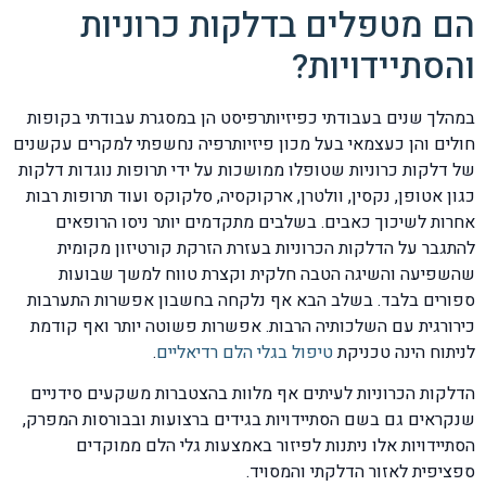
הם מטפלים בדלקות כרוניות
והסתיידויות?
במהלך שנים בעבודתי כפיזיותרפיסט הן במסגרת עבודתי בקופות
חולים והן כעצמאי בעל מכון פיזיותרפיה נחשפתי למקרים עקשנים
של דלקות כרוניות שטופלו ממושכות על ידי תרופות נוגדות דלקות
כגון אטופן, נקסין, וולטרן, ארקוקסיה, סלקוקס ועוד תרופות רבות
אחרות לשיכוך כאבים. בשלבים מתקדמים יותר ניסו הרופאים
להתגבר על הדלקות הכרוניות בעזרת הזרקת קורטיזון מקומית
שהשפיעה והשיגה הטבה חלקית וקצרת טווח למשך שבועות
ספורים בלבד. בשלב הבא אף נלקחה בחשבון אפשרות התערבות
כירורגית עם השלכותיה הרבות. אפשרות פשוטה יותר ואף קודמת
לניתוח הינה טכניקת
טיפול בגלי הלם רדיאליים
.
הדלקות הכרוניות לעיתים אף מלוות בהצטברות משקעים סידניים
שנקראים גם בשם הסתיידויות בגידים ברצועות ובבורסות המפרק,
הסתיידויות אלו ניתנות לפיזור באמצעות גלי הלם ממוקדים
ספציפית לאזור הדלקתי והמסויד.