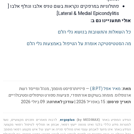
פתולוגיות במרפקים נקראות בשם טניס אלבו וגולף אלבו [
Lateral & Medial Epicondylitis].
אולי תתעניינו גם ב:
כל השאלות והתשובות בנושא גלי הלם
מה הסטטיסטיקה אומרת על הטיפול באמצעות גלי הלם
מאת:
מאיר אפל (B.P.T.)
— פיזיותרפיסט מוסמך, מנהל ומייסד רשת
ארגופלוס. מומחה בשיקום אורתופדי, פציעות ספורט וטיפולים וסטיבולריים.
תאריך פרסום:
15 באפריל 2026 |
עודכן לאחרונה:
09 ביולי 2026
המידע המופיע באתר
(by MEDIMAX)
ergoplus
, לרבות מאמרים ותכנים מקצועיים, נועד
למטרות מידע כללי בלבד ואינו מהווה ייעוץ רפואי, אבחון או תחליף לטיפול רפואי מקצועי.
המידע באתר אינו מיועד לאבחון עצמי ואינו מחליף פנייה או ייעוץ של איש מקצוע רפואי מוסמך.