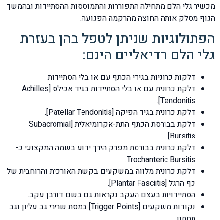
מכשיר גלי הלם מתחילה התפוררות והתמוססות ההסתיידות ובהמשך
הגוף מסלק אותה החוצה מהרקמה הפגועה.
הפתולוגיות שניתן לטפל בהן בעזרת
גלי הלם רדיאליים הינם:
דלקות כרוניות בגידי הכתף עם או בלי הסתיידות
דלקת כרונית עם או בלי הסתיידות בגיד אכילס [Achilles
Tendonitis].
דלקת כרונית בגיד הפיקה [Patellar Tendonitis].
דלקת בבורסת הכתף התת-אקרומיאלית [Subacromial
Bursitis].
דלקת כרונית בבורסת מפרק הירך ידוע בשמה המקצועי כ-
Trochanteric Bursitis.
דלקת כרונית מלווה במשקעים בקשת האורכית והרוחבית של
כף הרגל [Plantar Fasciitis].
הסתיידויות בעצם העקב נקראות גם בשם דורבן עקב.
נקודות משקעים [Trigger Points] במסת שרירי גב עליון וגב
תחתון.