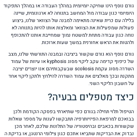
גורם נוסף הינו שחיקה יומיומית במהלך העבודה או במהלך התפקוד
היומיומי כגון עבודה מול המחשב בתנוחה לא ארגונומית, שיינה
בלילה עם כרית שאינה מתאימה למבנה של הצוואר שלנו, ביצוע
פעולות שמפעילות את הצוואר ומאלצות אותו להיות בתנוחה לא
נוחה כגון עבודה מתחת למשטח נמוך שמחייבת אותנו להתכופף
ולהטות את הראש אחורנית במשך שעות ארוכות.
גורם נוסף הוא גורם שקשור ביציבה ובמבנה התורשתי שלנו, מצב
של כיפוף קדימה עקב ליקוי מסוג kyphosis או עיוות של עמוד
השדרה מסוג עקמת scoliosis שבעקבותיהם אנו יוצרים יציבה
מתקנת ובכך מאלצים את עמוד השדרה להילחץ ולתקן ליקוי אחד
על חשבון הליקוי השני.
כיצד מטפלים בבעיה?
הטיפול תלוי תחילה בגורם כפי שתיארתי בפסקה הקודמת ולכן
בבואכם למרפאת הפיזיותרפיה תתבקשו לענות על מספר שאלות
שקשורות בכאבים ובהיסטוריה של התלונות שלכם, לאחר מכן
נבדוק את הבדיקות שתביאו אתכם כגון צילומי הרנטגן, או בדיקת ה