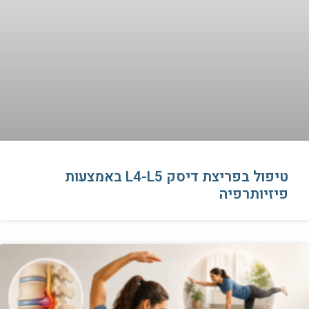
טיפול בפריצת דיסק L4-L5 באמצעות
פיזיותרפיה