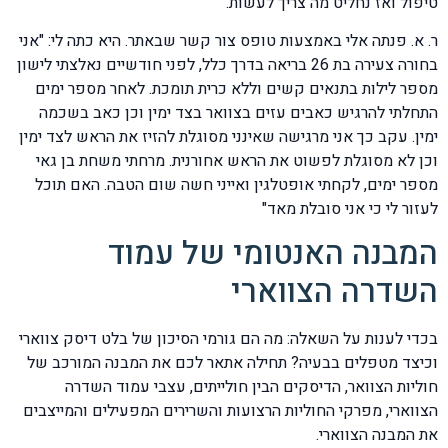
טיפול ואז נחליט מה צריך לעשות.
ר. א. פנתה אלי באמצעות טופס צור קשר שבאתר. היא כתה לי: "אני
בחורה צעירה בת 26 בריאה בדרך כלל, לפני חודשיים נאלצתי לישון
מספר לילות בתנאים קשים וללא כרית תומכת. לאחר מספר ימים
התחלתי להרגיש כאבים עזים בצוואר בצד ימין וכן כאב בשכמה
ימין. עקב כך אני מרגישה שאינני מסוגלת להזיז את הראש לצד ימין
וכן לא מסוגלת לפשוט את הראש אחורנית. מרחתי משחת בן גאי
מספר ימים, לקחתי אופטלגין ואייני חשה שום הטבה. האם תוכל
לעזור לי כי אני סובלת מאד"
המבנה האנטומי של עמוד
השדרה הצווארי
בכדי לענות על השאלה: מה הם גורמי הסיכון של בלט דיסק צווארי
וכיצד מטפלים בבעיה? תחילה אתאר לכם את המבנה המורכב של
חוליות הצוואר, הדיסקים הבין חולייתים, עצבי עמוד השדרה
הצווארי, מפרקי החוליות הרצועות והשרירים המפעילים והמייצבים
את המבנה הצווארי.