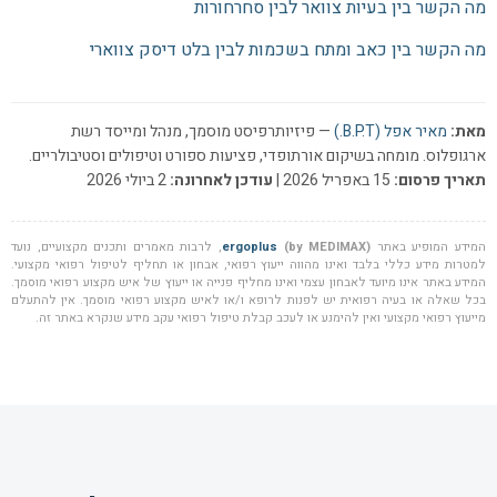
מה הקשר בין בעיות צוואר לבין סחרחורות
מה הקשר בין כאב ומתח בשכמות לבין בלט דיסק צווארי
מאת:
מאיר אפל (B.P.T.)
— פיזיותרפיסט מוסמך, מנהל ומייסד רשת
ארגופלוס. מומחה בשיקום אורתופדי, פציעות ספורט וטיפולים וסטיבולריים.
תאריך פרסום:
15 באפריל 2026 |
עודכן לאחרונה:
2 ביולי 2026
המידע המופיע באתר
(by MEDIMAX)
ergoplus
, לרבות מאמרים ותכנים מקצועיים, נועד
למטרות מידע כללי בלבד ואינו מהווה ייעוץ רפואי, אבחון או תחליף לטיפול רפואי מקצועי.
המידע באתר אינו מיועד לאבחון עצמי ואינו מחליף פנייה או ייעוץ של איש מקצוע רפואי מוסמך.
בכל שאלה או בעיה רפואית יש לפנות לרופא ו/או לאיש מקצוע רפואי מוסמך. אין להתעלם
מייעוץ רפואי מקצועי ואין להימנע או לעכב קבלת טיפול רפואי עקב מידע שנקרא באתר זה.