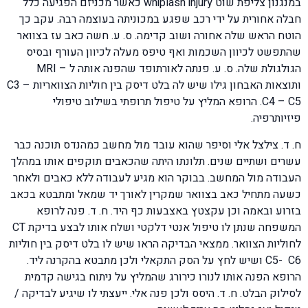
במנגנון צליפת שוט whiplash injury כאשר מכניזם הפגיעה כלל
חבלה אחורית על ידי רכב שפגע במכוניתה בעוצמה רבה. עקב כך
הוטח הראש שלה אחורה ושוב קדימה. ס. ע. חשה כאב עז בצוואר
שהתפשט לכיוון השכמות ואף טיפס מעלה לכיוון העורף ובסיס
הגולגולת שלה. ס. ע. פנתה לאורתופד שהפנה אותה ל – MRI
ותוצאות האבחון גילו שיש לה בלט דיסק בין חוליות הצוואריות C3 –
C4 – C5. הרופא המליץ על טיפול תרופתי בשילוב טיפולי
פיזיותרפיה.
ח. ד. צילצל אלי וסיפר שהוא עובד מול מחשב כמהנדס תוכנה כבר
עשרים ושתיים שנים. תלונתו היתה שהכאבים תוקפים אותו במהלך
העבודה מול המחשב. בבוקר הוא מגיע לעבודה ללא כאבים ולאחר
כשעה מתחיל כאב בצוואר שמקרין לאורך יד שמאל ומתבטא בכאב
בזרוע ובאמה וכן עקצטץ באצבעות כף היד. ח. ד. פנה לרופא
המשפחה שנתן לו טיפול אנטי דלקטי ושלח אותו לבצע בדיקת CT
לחוליות הצוואר. ממצאי הבדיקה הראו שיש לו בלט דיסק בין חוליות
C5- C6 ושיש לחץ על הסק התקאלי ולכן מתבטא בהקרנה ליד.
הרופא הפנה אותו לנורו כירורג שהמליץ על ניתוח בגישה קדמית
לסילוק הבלט. ח. ד. היסס ולכן פנה אלי. ייעצתי לו שיגיע לבדיקה /