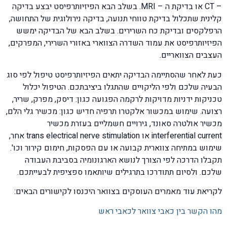
– CT או בדיקת ה – MRI. בשלב הבא הפיזיותרפיסט יבצע בדיקה
קלינית שתכלול בדיקת טווחי תנועה, בדיקה נירולוגית של התחושה,
הרפלקסים ובדיקת כח השרירים. בשלב הבא של הבדיקה ימשש
הפיזיותרפיסט את עמוד השדרה הצווארי באזורי השרירי, המפרקים,
העצבים הצוואריים.
כעת לאחר שהסתיימה הבדיקה יתאים הפיזיותרפיסט טיפול לפי סוג
הבעיה שלכם ולפי הליקויים שהתגלו ביציבתכם. הטיפול יכלול
טכניקות ידניות מדויקות לרקמה הפגועה כגון: דיסק, מפרק, שריר,
רצועה. שימוש במכשור אלקטרו תרפיה חדיש כגון: מכשיר גלי הלם,
מכשיר אולטרה סאונד, גירויים חשמליים בעזרת מכשיר
interferential current או trans electrical nerve stimulation אחר,
שימוש במתיחה צווארית קבועה או עם הפסקות, חימום קירור וכו'.
תקבלו הדרכה לפי הצורך לנושא הארגונומיה בסביבת העבודה
שלכם. ולסיום תתודרכו בתרגילים שיותאמו ספציפית לבעייתכם.
לקריאת עוד מאמרים העוסקים בצוואר היכנסו לקישורים הבאים:
מהו הקשר בין כאבי צוואר לכאבי ראש