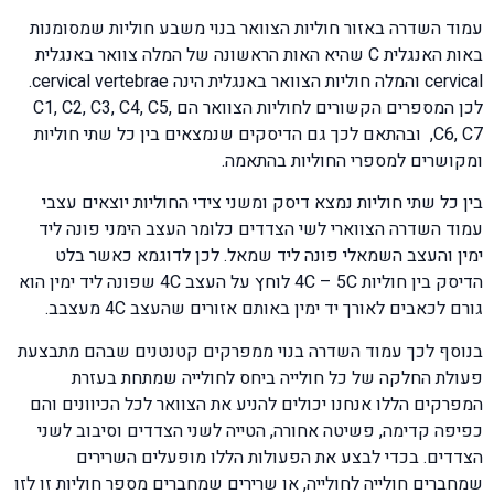
עמוד השדרה באזור חוליות הצוואר בנוי משבע חוליות שמסומנות
באות האנגלית C שהיא האות הראשונה של המלה צוואר באנגלית
cervical והמלה חוליות הצוואר באנגלית הינה cervical vertebrae.
לכן המספרים הקשורים לחוליות הצוואר הם C1, C2, C3, C4, C5,
C6, C7, ובהתאם לכך גם הדיסקים שנמצאים בין כל שתי חוליות
ומקושרים למספרי החוליות בהתאמה.
בין כל שתי חוליות נמצא דיסק ומשני צידי החוליות יוצאים עצבי
עמוד השדרה הצווארי לשי הצדדים כלומר העצב הימני פונה ליד
ימין והעצב השמאלי פונה ליד שמאל. לכן לדוגמא כאשר בלט
הדיסק בין חוליות 4C – 5C לוחץ על העצב 4C שפונה ליד ימין הוא
גורם לכאבים לאורך יד ימין באותם אזורים שהעצב 4C מעצבב.
בנוסף לכך עמוד השדרה בנוי ממפרקים קטנטנים שבהם מתבצעת
פעולת החלקה של כל חולייה ביחס לחולייה שמתחת בעזרת
המפרקים הללו אנחנו יכולים להניע את הצוואר לכל הכיוונים והם
כפיפה קדימה, פשיטה אחורה, הטייה לשני הצדדים וסיבוב לשני
הצדדים. בכדי לבצע את הפעולות הללו מופעלים השרירים
שמחברים חולייה לחולייה, או שרירים שמחברים מספר חוליות זו לזו