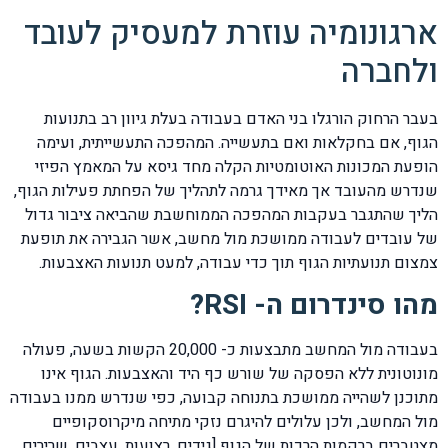
ארגונומיה עוזרת למעסיק לעובד
ולחברה
בעבר הרחוק הורגלו בני האדם בעבודה בעלת גיוון רב בתנועות
הגוף, אם בחקלאות ואם בתעשייה. המהפכה התעשייתית, ועימה
הופעת המכונות האוטומטיות הקלה מחד גיסא על המאמץ הפיזי
שנדרש מהעובד אך מאידך גרמה לתהליך של הפחתת פעילות הגוף,
הליך שהתגבר בעקבות המהפכה הממוחשבת שהביאה ציבור גדול
של עובדים לעבודה ממושכת מול מחשב, אשר הגבירה את תופעת
צמצום תנועתיות הגוף תוך כדי עבודה, למעט תנועות האצבעות.
מהו סינדרום ה- RSI?
בעבודה מול המחשב מתבצעות כ- 20,000 הקשות בשעה, פעולה
מונוטונית ללא הפסקה של שורש כף היד והאצבעות. הגוף אינו
מתוכנן לשהייה ממושכת בתנוחה קבועה, כפי שנדרש ממנו בעבודה
מול המחשב, ולכן עלולים להיגרם נזקי מתיחה מיקרוסקופיים
מצטברים ברקמות הרכות של הגוף [גידים, רצועות, עצבים, שרירים