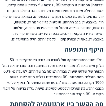
וכדומה]. תסמונת זו הנקראתRSI , נגרמת ע"י צבירת שנויים קלים,
אשר בתחילה אינם מורגשים ואינם מלווים בכאב ובשלב מתקדם
יותר גורמים להופעת כאבים ונוקשות בכתפיים, בצוואר, בשורש כף
היד, באצבעות, בגב התחתון. תופעות כגון: אי נוחות, נוקשות,
רגישות, תחושת שריפה ונימול עד כדי הפרעה בשינה, חולשה
ועייפות, ירידה בקואורדינציה, בכפות הידיים, בשורש כף היד,
באצבעות, באמות ובמרפקים – כל אלו הינם חלק מהסינדרום.
היקף התופעה
עפ"י נתוני הסטטיסטיקה של לשכת העבודה האמריקאית כ- 50
מליון איש בארה"ב עובדים כיום מול המחשב, רובם עוברים את גבול
המותר של שלוש שעות עבודה רצופה במשך היום, למעלה מ- 60%
מהם סובלים מתסמונת RSI והמספרים גדלים מיום ליום. בשנת
1990 נקראה התופעה בשם "מגפת שנות התשעים". בארץ על פי
ממצאי הלשכה המרכזית לסטטיסטיקה, קיימת עליה בדיווח על ריבוי
מקרי ה-RSI בקרב עובדי המחשב.
מה הקשר בין ארגונומיה להפחתת