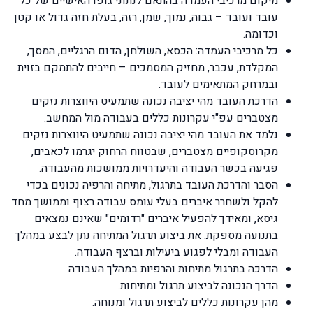
מיקום מרכיבי העמדה בהתאם לנתוני גופו האישיים של כל
עובד ועובד – גבוה, נמוך, שמן, רזה, בעלת חזה גדול או קטן
וכדומה.
כל מרכיבי העמדה: הכסא, השולחן, הדום הרגליים, המסך,
המקלדת, עכבר, מחזיק המסמכים – חייבים להתמקם בזוית
ובמרחק המתאימים לעובד.
הדרכת העובד מהי יציבה נכונה שתמעיט היווצרות נזקים
מצטברים עפ"י עקרונות כללים בעבודה מול המחשב.
נלמד את העובד מהי יציבה נכונה שתמעיט היווצרות נזקים
מקרוסקופיים מצטברים, שבטווח הרחוק יגרמו לכאבים,
פגיעה בכשר העבודה והיעדרויות ממושכות מהעבודה.
הסבר והדרכת העובד בתרגול, מתיחה והרפיה נכונים בכדי
להקל ולשחרר איברים בעלי עומס עבודה רצוף וממושך מחד
גיסא, ומאידך להפעיל איברים "רדומים" שאינם נמצאים
בתנועה מספקת. את ביצוע תרגול המתיחה נתן לבצע במהלך
העבודה ומבלי לפגוע ביעילות וברצף העבודה.
הדרכה בתרגול מתיחות והרפיות במהלך העבודה
הדרך הנכונה לביצוע תרגול ומתיחות.
מהן עקרונות כללים לביצוע תרגול ומנוחה.