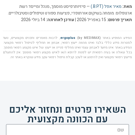
מאת:
מאיר אפל (B.P.T.)
— פיזיותרפיסט מוסמך, מנהל ומייסד רשת
ארגופלוס. מומחה בשיקום אורתופדי, פציעות ספורט וטיפולים וסטיבולריים.
תאריך פרסום:
15 באפריל 2026 |
עודכן לאחרונה:
14 ביולי 2026
המידע המופיע באתר
(by MEDIMAX)
ergoplus
, לרבות מאמרים ותכנים מקצועיים, נועד
למטרות מידע כללי בלבד ואינו מהווה ייעוץ רפואי, אבחון או תחליף לטיפול רפואי מקצועי.
המידע באתר אינו מיועד לאבחון עצמי ואינו מחליף פנייה או ייעוץ של איש מקצוע רפואי מוסמך.
בכל שאלה או בעיה רפואית יש לפנות לרופא ו/או לאיש מקצוע רפואי מוסמך. אין להתעלם
מייעוץ רפואי מקצועי ואין להימנע או לעכב קבלת טיפול רפואי עקב מידע שנקרא באתר זה.
השאירו פרטים ונחזור אליכם
עם הכוונה מקצועית