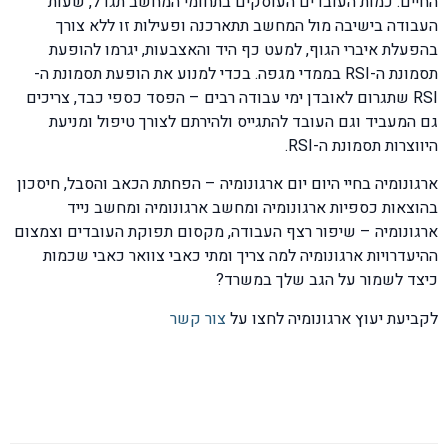
החיים. כמות העובדים העוסקים בתחומי המחשב תגדל, שעות
העבודה בישיבה מול המחשב תתארכנה ופעילות זו ללא צורך
בהפעלת איברי הגוף, למעט כף היד והאצבעות, יגרמו להופעת
תסמונת ה-RSI בממדי מגפה. בכדי למנוע את הופעת תסמונת ה-
RSI שתגרום לאובדן ימי עבודה רבים – הפסד כספי כבד, צריכים
גם המעביד וגם העובד להתגייס ולהירתם לצורך טיפול ומניעת
היווצרות תסמונת ה-RSI.
ארגונומיה בחיי היום יום ארגונומיה – הפחתת הכאב והסבל, חיסכון
בהוצאות כספיות ארגונומיה ומחשב ארגונומיה ומחשב נייד
ארגונומיה – שיפור רצף העבודה, מקסום תפוקת העובדים וצמצום
ההיעדרויות ארגונומיה למה צריך ומתי כאבי צוואר כאבי שכמות
כיצד לשמור על הגב שלך במשרד?
לקביעת יעוץ ארגונומיה לחצו על
צור קשר