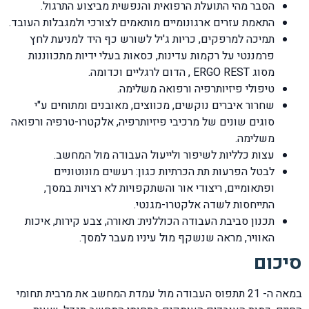
הסבר מהי התועלת הרפואית והנפשית מביצוע התרגול.
התאמת עזרים ארגונומיים מותאמים לצורכי ולמגבלות העובד.
תמיכה למרפקים, כריות ג'יל לשורש כף היד למניעת לחץ
פרמננטי על רקמות עדינות, כסאות בעלי ידיות מתכווננות
מסוג ERGO REST , הדום לרגליים וכדומה.
טיפולי פיזיותרפיה ורפואה משלימה.
שחרור איברים נוקשים, מכווצים, מאובנים ומתוחים ע"י
סוגים שונים של מרכיבי פיזיותרפיה, אלקטרו-טרפיה ורפואה
משלימה.
עצות כלליות לשיפור ולייעול העבודה מול המחשב.
לבטל הפרעות תת הכרתיות כגון: רעשים מונוטוניים
ופתאומיים, ריצודי אור והשתקפויות לא רצויות במסך,
התייחסות לשדה אלקטרו-מגנטי.
תכנון סביבת העבודה הכוללנית: תאורה, צבע קירות, איכות
האוויר, מראה שנשקף מול עיניו מעבר למסך.
סיכום
במאה ה- 21 תתפוס העבודה מול עמדת המחשב את מרבית תחומי