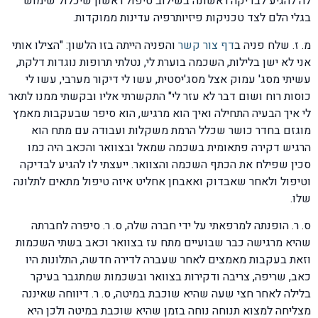
לה להגיע לבדיקה ראשונה בשילוב טיפול ראשון שיכלול שימוש
בגלי הלם לצד טכניקות פיזיותרפיה עדינות ממוקדות.
מ. ז. שלח פניה ב
דף צור קשר
והפניה הייתה בזו הלשון: "הצילו אותי
אני לא ישן בלילות, השכמה בוערת לי, נטלתי תרופות נוגדות דלקת,
עשיתי מסג' עמוק אצל מסג'יסטית, עשו לי דיקור מערבי, עשו לי
כוסות רוח ושום דבר לא עזר לי" התקשרתי אליו ובקשתי ממנו לתאר
לי איך הבעיה התחילה ואיך הוא מרגיש, הוא סיפר שבעקבות מאמץ
מוגזם בחדר כושר שכלל הרמת משקלות ועבודה עם מתח הוא
הרגיש דקירה פתאומית בשכמה שמאל ובצוואר והכאב היה כמו
סכין שפילח את הכתף השכמה והצוואר. ייעצתי לו להגיע לבדיקה
וטיפול ולאחר שאבדוק ואאבחן אחליט איזה טיפול מתאים לתלונה
שלו.
ס. ר. הופנתה למרפאתי על ידי חברה שלה, ס. ר. סיפרה לחברתה
שהיא מרגישה כבר שבועיים מתח עז בצוואר וכאב בשתי השכמות
וזאת בעקבות מאמצים לאחר שעברה לדירה חדשה, התלונות היו
כאב, שריפה, צריבה ודקירות בצוואר ובשכמות שמתגבר בעיקר
בלילה לאחר חצי שעה שהיא שוכבת במיטה, ס. ר. דיווחה שאיננה
מצליחה למצוא תנוחה נוחה בזמן שהיא שוכבת במיטה ולכן היא