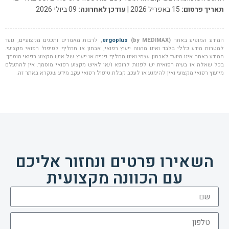
תאריך פרסום:
15 באפריל 2026 |
עודכן לאחרונה:
09 ביולי 2026
המידע המופיע באתר
(by MEDIMAX)
ergoplus
, לרבות מאמרים ותכנים מקצועיים, נועד
למטרות מידע כללי בלבד ואינו מהווה ייעוץ רפואי, אבחון או תחליף לטיפול רפואי מקצועי.
המידע באתר אינו מיועד לאבחון עצמי ואינו מחליף פנייה או ייעוץ של איש מקצוע רפואי מוסמך.
בכל שאלה או בעיה רפואית יש לפנות לרופא ו/או לאיש מקצוע רפואי מוסמך. אין להתעלם
מייעוץ רפואי מקצועי ואין להימנע או לעכב קבלת טיפול רפואי עקב מידע שנקרא באתר זה.
השאירו פרטים ונחזור אליכם
עם הכוונה מקצועית