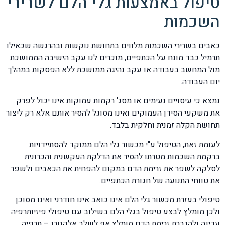
טיפול באמצעות גלי הלם לשרירי
השכמות
כאבים בשרירי השכמות מלווים בתחושת נוקשות ובהרגשה שכאילו
תרמיל כבד מונח על הכתפיים, מוכרים לנו עקב הישיבה הממושכת
מול המחשב בעבודה או עקב נהיגה ממושכת ללא הפסקות במהלך
יום העבודה.
נמצא כי עיסויים נעימים או מסג' רקמות עמוקות אינו יכול לפרק
את משקעי הסידן העמוקים ואינו מסוגל להסיר אותם אלא רק ליצור
תחושת הקלה זמנית וחלקית בלבד.
לעומת זאת, הטיפול ע"י מכשור גלי הלם ממוקד להסתיידויות
ברקמת השכמות מטרתו להסיר את הדלקת העקשנית והכרונית
לסלקה לשפר את זרימת הדם במקום להפחית את הכאבים ולשפר
את טווחי התנועה של חגורת הכתפיים.
טיפולי בעזרת מכשור גלי הלם אינו כואב אינו חודרני ואינו מסוכן
ולכן מומלץ לבצע טיפול בגלי הלם בשילוב עם טיפולי פיזיותרפיה
עדינה ולהגברת זרימת הדם מומלץ אף לשלב אלקטרו – תרפיה