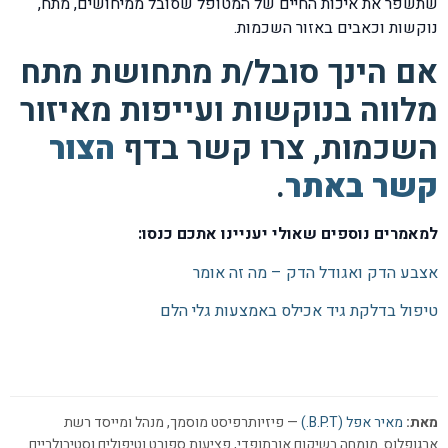
שתשפר את איכות החיים של המטופל שסובל ממיחושים, מתח,
נוקשות וכאבים באזור השכמות.
אם הינך סובל/ת מתחושת מתח
מלווה בנוקשות ועייפות מאיזור
השכמות, צרו קשר בדף
הצור
קשר באתר
.
למאמרים נוספים שאולי יעניינו אתכם כנסו:
אצבע הדק ואגודל הדק – מה זה אומר
טיפול בדלקת גיד אכילס באמצעות גלי הלם
מאת:
מאיר אפל (B.P.T.)
— פיזיותרפיסט מוסמך, מנהל ומייסד רשת
ארגופלוס. מומחה בשיקום אורתופדי, פציעות ספורט וטיפולים וסטיבולריים.