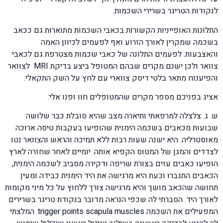
לנקודות הטריגר בשרירי השכמות.
התלונות האופייניות הקשורות בכאבי השכמות מתוארות גם ככאב
בשכמה שמקרין לאורך הזרוע ואף לפעמים לכיוון האמה
והאצבעות. לפעמים התלונה של כאבי שכמות מצטרפת גם לכאבי
צוואר ולכן ישנם מקרים שבהם המטופל ביצע בדיקת MRI לצוואר
והפיענוח מתאר בלטי דיסק צווארי עם לחץ על השק התקאלי.
אציג בפניכם מספר מקרים שהמטופלים חוו ופנו אלי:
ש. ג. צלצלה למרפאתי ותיארה מצב שהיא סובלת כבר שלושה
שבועות מכאבים בשכמה הימנית שהופיעו בעקבות טיסה ארוכה
מאוסטרליה. היא ישנה שעות רבות ללא תמיכה והראש והצוואר נטו
לצדדים והמגן של המטוס הקפיא אותה. יומיים לאחר שחזרה לארץ
הופיעו כאבים עזים בצורת שריפה ודקירה מסביב לשכמה הימנית,
הכאבים התגברו וכעת היא מרגישה את היד הימנית כבידה ומעין
תחושה שהכאב מושך והיא מרגישה צורך ללחוץ על כל מיני מקומות
לאורך היד. הסברתי לה שכפי הנראה מדובר בנקודת טריגר בשרירים
המפעילים את השכמה trigger points scapula muscles. המלצתי