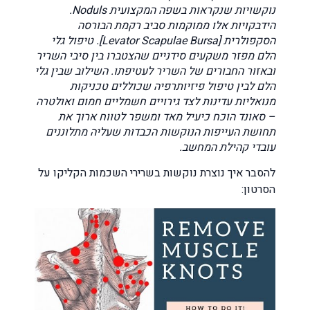
נוקשויות שנקראות בשפה המקצועית Noduls.
הידבקויות אלו ממוקמות סביב רקמת הבורסה
הסקפולרית [Levator Scapulae Bursa]. טיפול גלי
הלם מפזר משקעים סידניים שהצטברו בין סיבי השריר
ובאזור החבורים של השריר לעטיפתו. השילוב שבין גלי
הלם לבין טיפול פיזיותרפיה שכוללים טכניקות
מנואליות עדינות לצד גירויים חשמליים חמום ואולטרה
– סאונד הוכח כיעיל מאד ומשפר לטווח ארוך את
תחושת העייפות הנוקשות הכבדות שעליה מתלוננים
עובדי קהילת המחשב.
להסבר איך נוצרת נוקשות בשרירי השכמות הקליקו על
הסרטון: