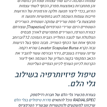
עצמות השכמה הינם שתי עצמות שצורתן כמשולש
והן מתחברות באמצעות מפרק הכתף לשתי עצמות
הזרוע, בכדי ליצור תנועה חלקה והרמונית של הזרועות
חייבות עצמות השכמה לנוע בחופשיות ותנועה זו
מתבצעת ע"י מסת שרירים עמוקה ושטחית. השרירים
השטחיים הינם שרירי הטרפזיוס [Trapezius] שצורתם
כצורת הטרפז, השרירים מתפרשים לאורך מבסיס
הגולגולת ועד לגובה החולייה הגבית הנמוכה T12וברוחב
מכתף אחת ועד הכתף השנייה. מבנה נוסף בעל רגישות
גבוה נקרא Levator Scapulae Bursa שהיא רקמה
עדינה עשירה בעצבים, גירוי הבורסה עשוי להגביר את
הכאב המקומי בקצה העליון של השכמה ואף ליצור
הקרנות לכיוון העורף לכיוון הגפיים העליונות
טיפול פיזיותרפיה בשילוב
גלי הלם.
בעזרת מכשיר גלי הלם של חברת רדילספק
RADIALSPEC נוכל להתאים
סדרת טיפולים בגלי הלם
שיכוונו למשקעים ולנוקשויות שבשריר הטרפציוס