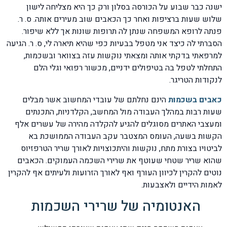
ישנה כבר שבוע על הכורסה בסלון ורק כך היא מצליחה לישון
שלוש שעות ברציפות ואחר כך הכאבים שוב מעירים אותה. ס. ר.
פנתה לרופא המשפחה שנתן לה תרופות שונות אך ללא שיפור.
הסברתי לה כיצד אני מטפל בבעיות כפי שהיא תיארה לי, ס. ר. הגיעה
למרפאתי בדקתי אותה ומצאתי נוקשות עזה בצוואר ובשכמות,
התחלתי לטפל בה בטיפולים ידניים, מכשור רפואי וגלי הלם
לנקודות הטריגר.
כאבים בשכמות
הינם נחלתם של עובדי המחשוב אשר מבלים
שעות רבות במהלך העבודה מול המחשב, הקלדניות, התכנתים
ומעצבי האתרים מסוגלים להגיע להקלדה מהירה של עשרים אלף
הקשות בשעה, העומס המצטבר עקב העבודה הממושכת בא
לביטויו בצורת מתח, נוקשות והיתכוצויות לאורך שריר הטרפזיוס
שהוא שריר שטחי שעוטף את שרירי השכמה העמוקים. הכאבים
נוטים להקרין לכיוון העורף ואף לאורך הזרועות ולעיתים אף להקרין
לאמות הידיים ולאצבעות.
האנטומיה של שרירי השכמות