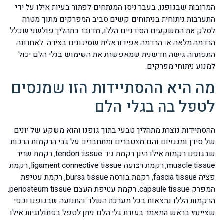
המרובות שבגופנו. בעבר ניסו המנתחים לפתור בעיות אילו על ידי
התערבות ניתוחית בניתוחים קשים סביב המפרקים מתוך מטרה
לסלק את המשקעים הסידניים הללו, מדובר בתהליך פולשני שכלל
הרדמה מלאה או הרדמה אפידוראלית שסיכונים בצידה. לאחרונה
התפתחה גישה חדשנית שמאפשרת את השימוש בגלי הלם יכול
למנוע ניתוחי מפרקים.
מה היא ההסתיידות הזו שמנסים
לטפל בה בגלי הלם
ההסתיידות נוצרת מתהליך טבעי בתוך גופנו והוא משקע של יונים
של סידן ומגנזיום והם מצטברים ומתחברים על גבי הרקמות הרכות
שבגופנו רקמות אילו הינן רקמת גיד tendon tissue, רקמת שריר
muscle tissue, רקמת רצועה ligament connective tissue, רקמת
פציה fascia tissue, רקמת בורסה bursa tissue, רקמת עטיפת
המפרק capsule tissue, רקמת עטיפת העצם periosteum tissue.
הרקמות הללו נמצאות בכל מערכת השלד והתנועה שבגופנו וכפי
שציינתי בראש המאמר בעזרת גלי הלם ניתן לטפל בפתולוגיות אילו