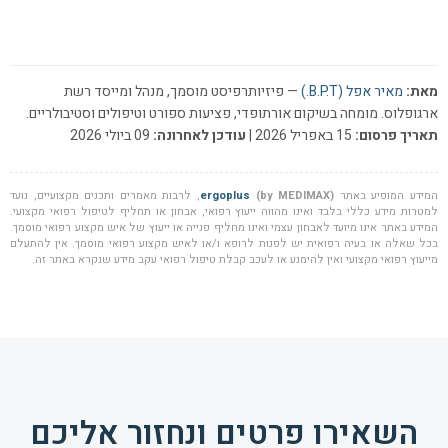
מאת:
מאיר אפל (B.P.T.)
— פיזיותרפיסט מוסמך, מנהל ומייסד רשת
ארגופלוס. מומחה בשיקום אורתופדי, פציעות ספורט וטיפולים וסטיבולריים.
תאריך פרסום:
15 באפריל 2026 |
עודכן לאחרונה:
09 ביולי 2026
המידע המופיע באתר
(by MEDIMAX)
ergoplus
, לרבות מאמרים ותכנים מקצועיים, נועד
למטרות מידע כללי בלבד ואינו מהווה ייעוץ רפואי, אבחון או תחליף לטיפול רפואי מקצועי.
המידע באתר אינו מיועד לאבחון עצמי ואינו מחליף פנייה או ייעוץ של איש מקצוע רפואי מוסמך.
בכל שאלה או בעיה רפואית יש לפנות לרופא ו/או לאיש מקצוע רפואי מוסמך. אין להתעלם
מייעוץ רפואי מקצועי ואין להימנע או לעכב קבלת טיפול רפואי עקב מידע שנקרא באתר זה.
השאירו פרטים ונחזור אליכם