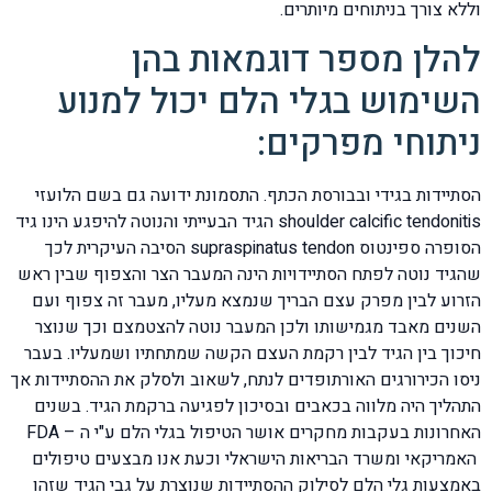
וללא צורך בניתוחים מיותרים.
להלן מספר דוגמאות בהן
השימוש בגלי הלם יכול למנוע
ניתוחי מפרקים:
הסתיידות בגידי ובבורסת הכתף. התסמונת ידועה גם בשם הלועזי
shoulder calcific tendonitis הגיד הבעייתי והנוטה להיפגע הינו גיד
הסופרה ספינטוס supraspinatus tendon הסיבה העיקרית לכך
שהגיד נוטה לפתח הסתיידויות הינה המעבר הצר והצפוף שבין ראש
הזרוע לבין מפרק עצם הבריך שנמצא מעליו, מעבר זה צפוף ועם
השנים מאבד מגמישותו ולכן המעבר נוטה להצטמצם וכך שנוצר
חיכוך בין הגיד לבין רקמת העצם הקשה שמתחתיו ושמעליו. בעבר
ניסו הכירורגים האורתופדים לנתח, לשאוב ולסלק את ההסתיידות אך
התהליך היה מלווה בכאבים ובסיכון לפגיעה ברקמת הגיד. בשנים
האחרונות בעקבות מחקרים אושר הטיפול בגלי הלם ע"י ה – FDA
האמריקאי ומשרד הבריאות הישראלי וכעת אנו מבצעים טיפולים
באמצעות גלי הלם לסילוק ההסתיידות שנוצרת על גבי הגיד שזהו