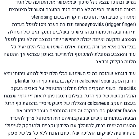
גמיש ובתוכו נמצא נוזל סיכוך שמאפשר את התנועה של הגיד
בצורה חופשית. מסיבה לא ברורה הגיד מתעבה והשרוול מצטמצם
ומתהדק סביב הגיד. תופעה זו קרויה בשם stenosing
tenosynovitis (trigger finger) וגם בה בעבר ניסו לטפל בעזרת
זריקות ובעזרת ניתוחים. הדגיש כי בשלבים מתקדמים של המחלה
האצבע נתקעת ואיננה יכולה להתיישר יותר ובמצב זה לא ניתן לטפל
בגלי הלם אלא אך ורק בניתוח. אולם השימוש בגלי הלם יעיל כל
עוד והאצבע מסוגלת להתכופף ולהתיישר באופן עצמאי אך התנועה
מלווה בקליק ובכאב.
עוד דוגמא שהוכח בה כי השימוש בגלי הלם יכול למנוע ניתוחי והיא
דורבן העקב calcaneal spur ודלקת ברצועת כף הרגל plantar
fasciitis. בשני המקרים הללו מתלונן המטופל על כאבים בעקב
הרגל ובקשת של כף הרגל. בצילום רנטגן ניתן לראות זיז גרמי שצמח
בעצם העקב calcaneus והצללה של משקעי סיד ברצועת כף הרגל
plantar fascia. גם במקרה זה ניסו המנתחים בעבר לפתור את
הבעיה בניתוחים קשים שבעקבותיהם היה המטופל צריך להיעדר
מהעבודה ימים רבים, להתהלך עם הליכון וקביים ולהזדקק לטיפולי
פיזיותרפיה לשיקום ההליכה שלו. כיום הוכח ללא כל צל של ספק