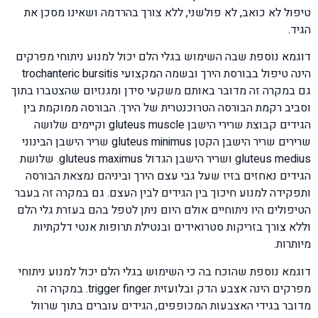
טיפול לא כואב, לא פולשני, ללא צורך בהרדמה ושאינו מסכן את
הגיד.
דוגמא נוספת שבה השימוש בגלי הלם יכול למנוע ניתוחי מפרקים
הינה טיפול בבורסת הירך ובשמה המקצועי trochanteric bursitis
גם במקרה זה מדובר באותם משקעי סידן ומגנזיום שהצטברו בתוך
וסביב רקמת הבורסה הטרוכנטרית של הירך. הבורסה ממוקמת בין
הגידים קבוצת שרירי הישבן gluteus muscle וקיימים שלושה
שרירים שריר הישבן הקטן gluteus minimus שריר הישבן הבינוני
gluteus medius ושריר הישבן הגדול gluteus maximus. שלושת
הגידים נאחזים בזיז שעל גבי עצם הירך וביניהם נמצאת הבורסה
ותפקידה למנוע חיכוך בין הגידים לבין העצם. גם במקרה זה בעבר
הטיפולים היו ניתוחיים אולם היום ניתן לטפל בהם בעזרת גלי הלם
וללא צורך בזריקות סטרואידים ובנטילת תרופות אנטי דלקתיות
מיותרות.
דוגמא נוספת שהוכח בה כי השימוש בגלי הלם יכול למנוע ניתוחי
מפרקים הינה אצבע הדק ובלועזית trigger finger. במקרה זה
מדובר בגידי האצבעות המכופפים, הגידים עוברים בתוך שרוול