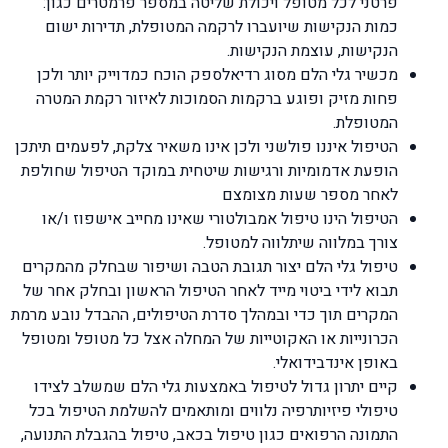
פרטני לכל מטופל ויכולת שליטה במספר פרמטרים כגון:
כמות הנקישות שיועברו לרקמה המטופלת, תדירות ישום
הנקישות, עוצמת הנקישות.
מכשיר גלי הלם מסוג רדיאלספק הוכח כמדוייק יותר ולכן
פחות מזיק ופוגע ברקמות הסמוכות לאיזור רקמת המטרה
המטופלת.
הטיפול איננו פולשני ולכן אינו משאיר צלקת, לפעמים תיתכן
הופעת אדמומיות ורגישות שיטחית במוקד הטיפול שחולפת
לאחר מספר שעות מצומצם
הטיפול הינו טיפול אמבולטורי שאינו מחייב אישפוז ו/או
צורך במלווה שיתלווה למטופל.
טיפול גלי הלם יצור תגובת הטבה ושיפור שבחלק מהמקרים
תבוא לידי ביטוי מייד לאחר הטיפול הראשון ובחלק אחר של
המקרים תוך כדי ובמהלך סדרת הטיפולים, ההבדל נובע מרמת
הכרונייות או האקוטייות של המחלה אצל כל מטופל ומטופל
באופן אינדבידואלי.
קיים יתרון גדול לטיפול באמצעות גלי הלם שמשלב לצידו
טיפולי פיזיותרפיה נלווים ומותאמים להשלמת הטיפול בכל
התמונה הרפואים כגון טיפול בכאב, טיפול בהגבלת התנועה,