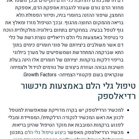
דם חדשה, גורם להרחבת כלי הדם הקיימים ובכך משפר את
מחזור הדם גורם שעוזר להגברת אספקת הדם, אספקת
החמצן, שיפור ההזנה בחומרי בניה, ופיזור הפסולת הלא
בריאה מהמקום החוצה מהגוף. ובכך הטיפול מזרז ומאלץ את
גוף לטפל בבעיה. במחקרים בתחום ביולוגיה מולקולרית הוכח
כי בטיפול באמצעות גלי הלם רדיאליים נוצרת רשת של כלי
דם אשר משולבים ביצירתם של סוגי חומרים כימים בתוך
התא שברקמה המתחדשת ושמשפיעים על מערך ביולוגי
בריפוי דלקות ברקמות. יצירתם של חומרים אלו הינה בעלת
חשיבות גבוהה ועוזרת ביצורם של גורמים לגידול ולצמיחה
שנקראים בשם פקטורי הצמיחה- Growth Factors.
טיפול גלי הלם באמצעות מיכשור
רדיאלספק
למכשיר הרדילספק יש בקרה מדוייקת שמאפשרת למטפל
לכוון את ראש המכשיר לנקודה הדלקתית/ המסויידת ומבלי
לפגוע ברקמות הסובבות את מוקד הטיפול שהינן בריאות.
מכשיר הרדיאלספק מאפשר
ביצוע טיפול גלי הלם
בתכנון