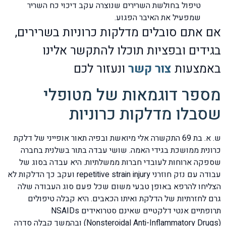
טיפול בחולשת השרירים שנוצרה עקב דיכוי כח השריר
שמפעיל את האיבר הפגוע.
אם אתם סובלים מדלקות כרוניות בשרירים,
בגידים ובפציות תוכלו להתקשר אלינו
באמצעות
צור קשר
ונעזור לכם
מספר דוגמאות של מטופלי
שסבלו מדלקות כרוניות
ש. א. בת 69 התקשרה אלי מיואשת ובפיה תאור אופייני של דלקת
כרונית ממושכת בגידי האמה. שושי עבדה בתור בשלנית בחברה
שספקה ארוחות לעובדי חברות ממשלתיות. היא עבדה בסוג של
עבודה עם נזק חוזרני repetitive strain injury ועקב כך הדלקות לא
הצליחו להרפא באופן טבעי משום שכל פעם סוג העבודה שלה
גרם לחזרתיות של הדלקת ואיתו הכאבים. היא קבלה טיפולים
תרופתיים אנטי דלקטיים שאינם סטרואידים NSAIDs
(Nonsteroidal Anti-Inflammatory Drugs) ובהמשך קבלה סדרה