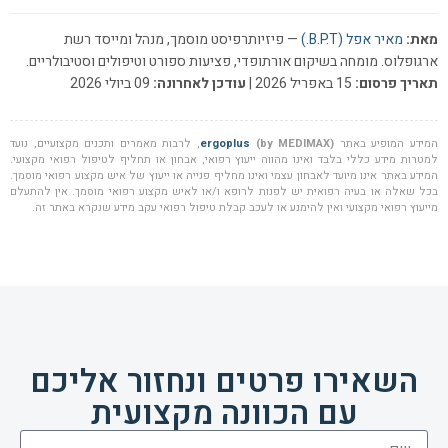
מאת:
מאיר אפל (B.P.T.)
— פיזיותרפיסט מוסמך, מנהל ומייסד רשת
ארגופלוס. מומחה בשיקום אורתופדי, פציעות ספורט וטיפולים וסטיבולריים.
תאריך פרסום:
15 באפריל 2026 |
עודכן לאחרונה:
09 ביולי 2026
המידע המופיע באתר
(by MEDIMAX)
ergoplus
, לרבות מאמרים ותכנים מקצועיים, נועד
למטרות מידע כללי בלבד ואינו מהווה ייעוץ רפואי, אבחון או תחליף לטיפול רפואי מקצועי.
המידע באתר אינו מיועד לאבחון עצמי ואינו מחליף פנייה או ייעוץ של איש מקצוע רפואי מוסמך.
בכל שאלה או בעיה רפואית יש לפנות לרופא ו/או לאיש מקצוע רפואי מוסמך. אין להתעלם
מייעוץ רפואי מקצועי ואין להימנע או לעכב קבלת טיפול רפואי עקב מידע שנקרא באתר זה.
השאירו פרטים ונחזור אליכם
עם הכוונה מקצועית