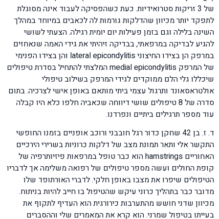
של 3 זריקות סטרואידיות. כעת כשהפסיקה לעבוד אינה מסוגלת
לתפקד יותר מכיוון שהדלקות גורמות לה לכאבים במיוחד במהלך
השינה בלילה וגם בזמן פעילות יום יומית רגילה. הצעתי לשושי
להגיע לבדיקה במרפאתי, בבדיקה זיהיתי את גידי האמה שנאחזים
במרפק הן בצידו החיצוני lateral epicondylitis והן בצידו הפנימי
של המרפק medial epicondylitis המלצתי להתחיל בסדרת טיפולים
שיכללו גלי הלם ממוקדים לגידי המרפק בשילוב טיפולי
אולטראסאונד ותרגול עצמי ביתי מותאם באופן אישי לצרכיה. בתום
סדרה של 8 טיפולים שושי דיווחה שכאביה חלפו כלא היו קבלה
עוד מספר תרגילים ביתיים ונפרדנו.
ד. ז. בן 42 שחקן כדור רגל חובבני ורוכב אופניים בזמנו החופשי
התקשר אלי ותאר תמונת מצב של דלקות כרוניות בשרירי הירכיים
האחוריים hamstrings הוא כבר טופל במרפאות פיזיותרפיה של
קופת החולים ועשה מספר טיפולים של רפואה משלימה אך לדבריו
הטיפולים שיפרו את מצבו באופן חלקי. לדברי האורתופד שלו
מדובר כבר בתהליך כרוני עיקש שהטיפול בו חייב להיות בניתוח.
מכיוון שדני חושש מהתערבות כירורגית הוא העדיף לתקוף את
בעייתו בטיפול שמרני. הוא קרא את המאמרים שלי וההסברים