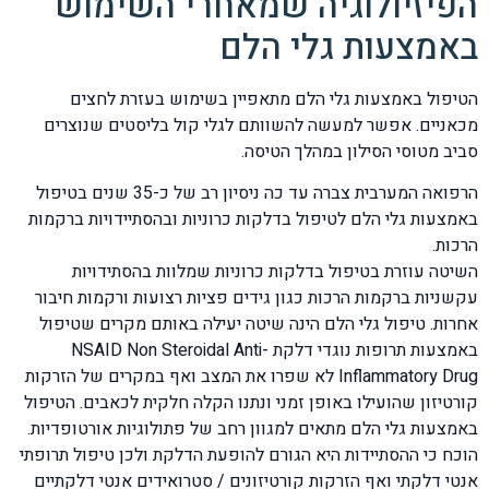
הפיזיולוגיה שמאחרי השימוש
באמצעות גלי הלם
הטיפול באמצעות גלי הלם מתאפיין בשימוש בעזרת לחצים
מכאניים. אפשר למעשה להשוותם לגלי קול בליסטים שנוצרים
סביב מטוסי הסילון במהלך הטיסה.
הרפואה המערבית צברה עד כה ניסיון רב של כ-35 שנים בטיפול
באמצעות גלי הלם לטיפול בדלקות כרוניות ובהסתיידויות ברקמות
הרכות.
השיטה עוזרת בטיפול בדלקות כרוניות שמלוות בהסתידויות
עקשניות ברקמות הרכות כגון גידים פציות רצועות ורקמות חיבור
אחרות. טיפול גלי הלם הינה שיטה יעילה באותם מקרים שטיפול
באמצעות תרופות נוגדי דלקת NSAID Non Steroidal Anti-
Inflammatory Drug לא שפרו את המצב ואף במקרים של הזרקות
קורטיזון שהועילו באופן זמני ונתנו הקלה חלקית לכאבים. הטיפול
באמצעות גלי הלם מתאים למגוון רחב של פתולוגיות אורטופדיות.
הוכח כי ההסתיידות היא הגורם להופעת הדלקת ולכן טיפול תרופתי
אנטי דלקתי ואף הזרקות קורטיזונים / סטרואידים אנטי דלקתיים