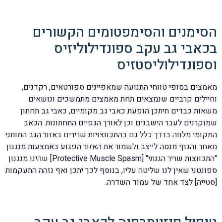
הסימנים והסימפטומים הקשורים
בכאבי גב עקב ספונדילוליזיס
וספונדילוליסטזיס
מאמצים בסופי טווחי התנועה שמאפיינים ספורטאים, רקדנים,
וחיילים קרביים שנמצאים תחת מאמצים מתמשכים ונושאים
משאות כבדים תיתכן הופעת כאבי גב מקומיים, כאבי גב תחתון
שמוקרנים לעבר הישבנים וכן לאורך הגפיים התחתונות. הכאב
המקומי מלווה בדרך כלל גם בהתכווצויות שרירים באזור הגב המותני
מאחר והגוף מנסה לייצב ולשמור את האזור הפגוע באמצעות מנגנון
"התכווצות שריר הגנתי" [Protective Muscle Spasm] שהינו מנגנון
ספונטני שאין לנו שליטה עליו, בנוסף לכך יתכן ואף נזהה התעקמות
[סטייה] לצד אחד של עמוד השדרה.