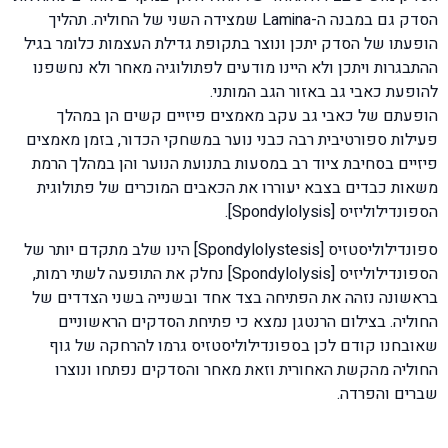
הסדק גם במבנה ה-Lamina שמצידה השני של החוליה. תהליך
הופעתו של הסדק יתכן ונוצר בתקופת גדילת העצמות כלומר בגיל
ההתבגרות ויתכן ולא היינו מודעים לפתולוגיה מאחר ולא נחשפנו
להופעת כאבי גב באזור הגב המותני.
הופעתם של כאבי גב עקב מאמצים פיזיים קשים הן במהלך
פעילות ספורטיבית רבה כבני נוער במשחקי הכדור, בזמן מאמצים
פיזיים בסחיבת ציוד רב במסעות בתנועת הנוער והן במהלך הרמת
משאות כבדים בצבא יעוררו את הכאבים המוכרים של פתולוגית
הספונדילוליזיס [Spondylolysis].
ספונדילוליסטזיס [Spondylolystesis] הינו שלב מתקדם יותר של
הספונדילוליזיס [Spondylolysis] נחלק את התופעה לשתי רמות,
בראשונה נזהה את הפתיחה בצד אחד ובשנייה בשני הצדדים של
החוליה. בצילום הרנטגן נמצא כי פתיחת הסדקים הראשוניים
שאובחנו קודם לכן בספונדילוליסטזיס גרמו להרחקה של גוף
החוליה מהקשת האחורית וזאת מאחר והסדקים נפתחו ונוצרו
שברים והפרדה.