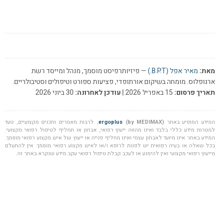
מאת:
מאיר אפל (B.P.T.)
— פיזיותרפיסט מוסמך, מנהל ומייסד רשת
ארגופלוס. מומחה בשיקום אורתופדי, פציעות ספורט וטיפולים וסטיבולריים.
תאריך פרסום:
15 באפריל 2026 |
עודכן לאחרונה:
30 ביוני 2026
המידע המופיע באתר
(by MEDIMAX)
ergoplus
, לרבות מאמרים ותכנים מקצועיים, נועד
למטרות מידע כללי בלבד ואינו מהווה ייעוץ רפואי, אבחון או תחליף לטיפול רפואי מקצועי.
המידע באתר אינו מיועד לאבחון עצמי ואינו מחליף פנייה או ייעוץ של איש מקצוע רפואי מוסמך.
בכל שאלה או בעיה רפואית יש לפנות לרופא ו/או לאיש מקצוע רפואי מוסמך. אין להתעלם
מייעוץ רפואי מקצועי ואין להימנע או לעכב קבלת טיפול רפואי עקב מידע שנקרא באתר זה.