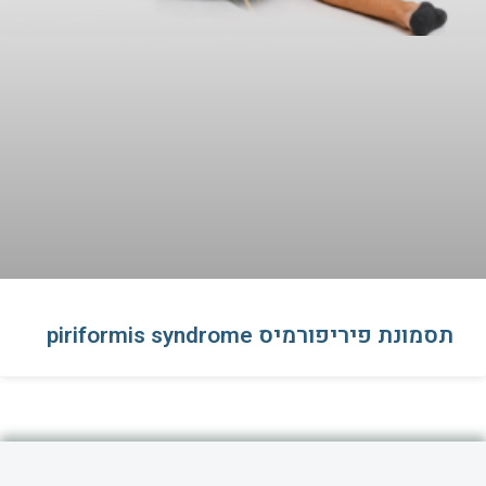
תסמונת פיריפורמיס piriformis syndrome