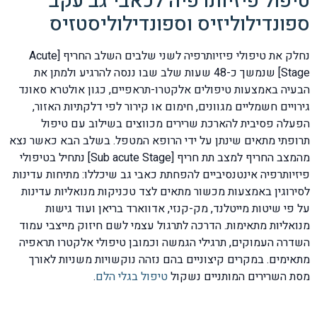
טיפול פיזיותרפיה לכאבי גב עקב
ספונדילוליזיס וספונדילוליסטזיס
נחלק את טיפולי פיזיותרפיה לשני שלבים השלב החריף [Acute
Stage] שנמשך כ-48 שעות שלב שבו ננסה להרגיע ולמתן את
הבעיה באמצעות טיפולים אלקטרו-תראפיים, כגון אולטרא סאונד
גירויים חשמליים מגוונים, חימום או קירור לפי דלקתיות האזור,
הפעלה פסיבית להארכת שרירים מכווצים בשילוב עם טיפול
תרופתי מתאים שינתן על ידי הרופא המטפל. בשלב הבא כאשר נצא
מהמצב החריף למצב תת חריף [Sub acute Stage] נתחיל בטיפולי
פיזיותרפיה אינטנסיביים להפחתת כאבי גב שיכללו: מתיחות עדינות
לסירוגין באמצעות מכשור מתאים לצד טכניקות מנואליות עדינות
על פי שיטות מייטלנד, מק-קנזי, אדווארד בריאן ועוד גישות
מנואליות מתאימות. הדרכה לתרגול עצמי לשם חיזוק מייצבי עמוד
השדרה העמוקים, תרגילי הגמשה וכמובן טיפולי אלקטרו תראפיה
מתאימים. במקרים קיצוניים בהם נזהה נוקשויות משניות לאורך
מסת השרירים המותניים נשקול
טיפול בגלי הלם
.