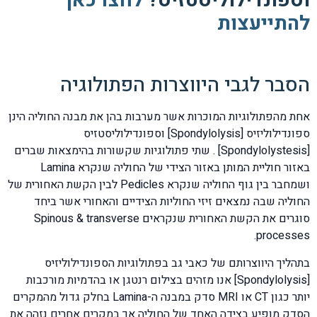
וספונדילוליסטזיס?
לחצו כאן
להתייעצות
הסבר לגבי היווצרות הפתולוגיה
אחת מהפתולוגיות המוכרות אשר מערבות בהן את מבנה החוליה הינן
ספונדילוליזיס [Spondylolysis] וספונדילוליסטזיס
[Spondylolystesis] . שתי פתולוגיות שקשורות בהימצאות שברים
באזור חוליית המותן באזור הצידי של החוליה שנקרא Lamina
ושמחבר בין גוף החוליה שנקרא Pedicles לבין הקשת האחורית של
החוליה שבה נמצאים זיזי החוליות הצידיים והאחורי אשר ביחד
סוגרים את הקשת האחורית שנקראים Spinous & transverse
processes.
בתהליך היווצרותם של כאבי גב בפתולוגיות הספונדילוליזיס
[Spondylolysis] אנו מזהים בצילום רנטגן או בהדמיות מורכבות
יותר כגון CT או MRI סדק במבנה ה-Lamina בחלק גדול מהמקרים
הסדק מופיע בצידה האחד של החוליה אך במקרים אחרים נזהה את