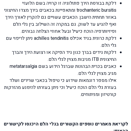
דלקת בבורסת הירך פתולוגיה זו קרויה בשם הלועזי
trochanteric bursitis ומתאפיינת בכאבים בירך מצדו החיצוני
באזור תחתית הישבן. הכאבים עשויים גם להקרין לאורך הירך
ואף להגיע עד לשוק. גם במקרה זה השילוב בין גלי הלם
ופיזיותרפיה הוכח כיעיל ובעל אחוזי הצלחה גבוהים.
דלקת כרונית בגיד אכילס achilles tendinitis ניתן לריפוי עם
גלי הלם.
דלקות גידים בברך כגון גיד הפיקה או רצועת הירך והברך
החיצונית ITB מגיבות מצוין לגלי הלם.
כאבים בכרית הבהונות שברגל הידוע בשם metatarsalgia
מגיב מצוין לגלי הלם.
אילו מספר דוגמאות שידוע כי טיפול בכאבי שרירים ושלד
בעזרת גלי הלם הוכח כיעיל וכי ניתן בעזרתו להימנע מהזרקות
קורטיזון ומניתוחים.
לקריאת מאמרים נוספים הקשורים בגלי הלם היכנסו לקישורים
הבאים: