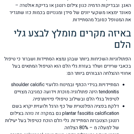
האגן. ובבדיקות הדמיה כגון צילום רנטגן או בדיקת אולטרה –
סאונד ימצאו משקעי יונים של סידן ומגנזיום בכמות כזו שתגדיר
את המטופל כסובל מהסתיידות.
באיזה מקרים מומלץ לבצע גלי
הלם
הפתולוגיות השכיחות ביותר שבהן נמצא הסתיידות ושברור כי טיפול
בכאבי שרירים ושלד בעזרת גלי הלם הוא הטיפול המתאים בעל
אחוזי ההצלחה הגבוהים ביותר הם:
הסתיידויות בגידי הכתף ובמינוח הלועזי shoulder calcific
tendonitis הינה פתולוגיה מוכרת וידועה כמגיבה מצויים
לטיפול בגלי הלם ובשילוב טיפולי פיזיותרפיה.
דלקת בפציה הפלנטרית של כף הרגל ולועזית יקרא בשם
plantar fasciitis calcification גם במקרה זה נזהה בצילום
רנטגן הצטברות הסתיידות. גלי הלם הוכח כטיפול בעל יעילות
של למעלה מ – 80% הצלחה.