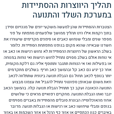
תהליך היווצרות ההסתיידות
במערכת השלד והתנועה
הצטברות ההסתיידות שהן למעשה משקעי יונים של מגנזיום וסידן
בתוך רקמות אילו הינו תהליך ממושך שלפעמים מתפתח על פני
מספר שנים ומבלי שנחוש כאבים או סימנים מקדימים שיעוררו את
חשדנו שבאיזה שהוא מקום בגופנו מתפתחת הסתיידות. כלומר
בשלב הראשון של היווצרות ההסתיידות לא נחוש רגישות או כאב או
אי נוחות אולם בשלב מסוים נתחיל לחוש רגישות ואי נוחות במנוחה
או בפעילות ואז אי הנוחות תתגבר ותתוסף אליה גם דלקת מקומית,
אחר כך יגיע גם כאב קל ובהמשך כאב חריף. בשלבים מתקדמים
יותר בנוסף לכאב תחול גם הגבלת תנועה בינונית שתתלווה לכאב
וזאת משום שבאופן ספונטני נתחיל להגביל את עצמנו מבצוע
התנועה הכאובה ועקב כך תתחיל הגבלת תנועה קלה. בהמשך הכאב
יגבר ואתו הגבלת התנועה. מחקרים רפואיים מראים כי שלושים
אחוז מהאוכלוסייה הבוגרת סובלים מהסתיידות באברים מסוימים
בגופם ומבלי שיחושו כאב או רגישות או הגבלות תנועה. מדובר
באיברים כגון הכתפיים או אזור כף הרגל או אזור השכמות או באזור