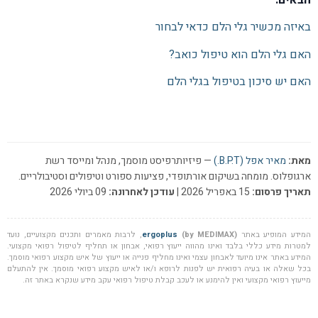
באיזה מכשיר גלי הלם כדאי לבחור
האם גלי הלם הוא טיפול כואב?
האם יש סיכון בטיפול בגלי הלם
מאת:
מאיר אפל (B.P.T.)
— פיזיותרפיסט מוסמך, מנהל ומייסד רשת
ארגופלוס. מומחה בשיקום אורתופדי, פציעות ספורט וטיפולים וסטיבולריים.
תאריך פרסום:
15 באפריל 2026 |
עודכן לאחרונה:
09 ביולי 2026
המידע המופיע באתר
(by MEDIMAX)
ergoplus
, לרבות מאמרים ותכנים מקצועיים, נועד
למטרות מידע כללי בלבד ואינו מהווה ייעוץ רפואי, אבחון או תחליף לטיפול רפואי מקצועי.
המידע באתר אינו מיועד לאבחון עצמי ואינו מחליף פנייה או ייעוץ של איש מקצוע רפואי מוסמך.
בכל שאלה או בעיה רפואית יש לפנות לרופא ו/או לאיש מקצוע רפואי מוסמך. אין להתעלם
מייעוץ רפואי מקצועי ואין להימנע או לעכב קבלת טיפול רפואי עקב מידע שנקרא באתר זה.