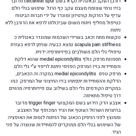
דורבן העקב ובאנגלית נקרא בשם calcaneal spur מדובר
בזיז גרמי שצומח מעצם עקב כף הרגל. שימוש בגלי הלם
עדיף על הזרקות קורטיזון ומוגדר על ידי חברות הביטוח
כטיפול מחליף ניתוח משום שביכולתו לרפא את הדורבן ללא
ניתוח.
נוקשות מתח וכאב בשרירי השכמות שמוגדר באנגלית כ:
scapula pain stiffness נמצא כבעיה שניתן לרפא בעזרת
טיפולי גלי הלם משולבים בפיזיותרפיה ידנית.
תסמונת מרפק גולף medial epicondylitis שהוא דלקת
והסתיידות בזיז המרפק הפנימי ניתנת לריפוי ע"י גלי הלם.
מרפק טניס medial epicondylitis במקרה זה הכאבים,
הדלקת וההסתיידות יתפתחו בזיז החיצוני של המרפק. כמו
במקרים הקודמים גלי הלם בשילוב עם פיזיותרפיה מהווים
דרך טיפול מתאימה.
אצבע הדק הידוע בשם המקצועי trigger finger מדובר
בהיצרות השרוול העוטף את הגיד המכופף של האצבע.
וממוצץ לפני הניסיון הכאוב של הניתוח לנסות את האופציה
של השימוש בגלי הלם ממוקדים להסתיידות שנוצרה על פני
הגיד.