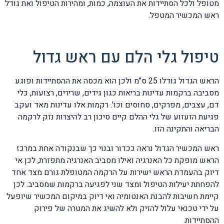
מטופל ולכל הסתיידות את העוצמה, כמות, ומהירות הטיפול ואת גודל
ראש המכשיר המטפל.
טיפול גלי הלם עם ראש גדול
הראש הגדול גודלו 25 ס"מ ולכן הוא מכסה את ההסתיידות ופוגע
מסביבה ברקמות עדינות בריאות כגון גידים, שרירים, רצועות, כלי
דם, עצבים, מפרקים, סחוסים וכו'. רקמות אלו עדינות מאד ועקב
פגיעת הזעזוע של גלי ההלם קיים סיכון רב להיצרות נזק לרקמה
הבריאה והתקינה הזו.
ראש המכשיר הגדול נראה ככדור ובנוי כך שבנקודה אחת במרכז
הראש מופקת כל האנרגיה ואילו מסביב האנרגיה מתפזרת, לכן אי
דיוק בהעמדת הראש ישירות על הרקמה המטופלת גורם מצד אחד
להפחתת יעילות הטיפול ומצד שני לפגיעה ברקמות שמסביב. לכן
קיימת חשיבות להבנת האנטומיה ואי דיוק במיקום המכשיר שיופעל
על ידי טכנאי עלול להזיק ולא להשיג את המטרה של פירוק
ההסתיידות.