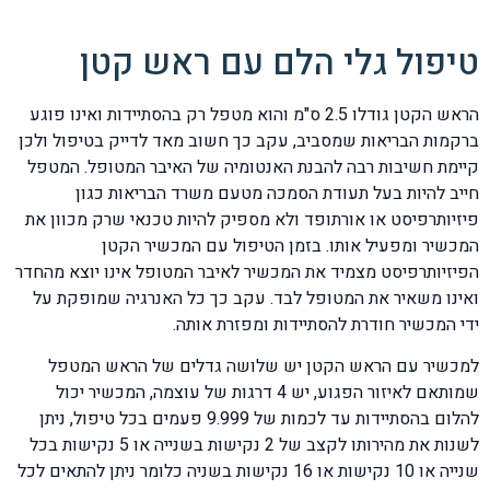
טיפול גלי הלם עם ראש קטן
הראש הקטן גודלו 2.5 ס"מ והוא מטפל רק בהסתיידות ואינו פוגע
ברקמות הבריאות שמסביב, עקב כך חשוב מאד לדייק בטיפול ולכן
קיימת חשיבות רבה להבנת האנטומיה של האיבר המטופל. המטפל
חייב להיות בעל תעודת הסמכה מטעם משרד הבריאות כגון
פיזיותרפיסט או אורתופד ולא מספיק להיות טכנאי שרק מכוון את
המכשיר ומפעיל אותו. בזמן הטיפול עם המכשיר הקטן
הפיזיותרפיסט מצמיד את המכשיר לאיבר המטופל אינו יוצא מהחדר
ואינו משאיר את המטופל לבד. עקב כך כל האנרגיה שמופקת על
ידי המכשיר חודרת להסתיידות ומפזרת אותה.
למכשיר עם הראש הקטן יש שלושה גדלים של הראש המטפל
שמותאם לאיזור הפגוע, יש 4 דרגות של עוצמה, המכשיר יכול
להלום בהסתיידות עד לכמות של 9.999 פעמים בכל טיפול, ניתן
לשנות את מהירותו לקצב של 2 נקישות בשנייה או 5 נקישות בכל
שנייה או 10 נקישות או 16 נקישות בשניה כלומר ניתן להתאים לכל