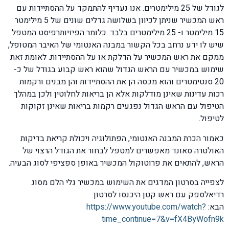
לגודל של 25 מילימטרים. אנו נעדיף להתמקד על ההסתיידות עם
ראש המכשיר שניתן לכיוון בשלושה גדלים שונים של 5 מילימטר
15 מילימטר ו- 25 מילימטרים בלבד. כלומר הפיזיותרפיסט המטפל
שיש לו ידע נרחב בכל הקשור במבנה האנטומי של האיבר המטופל,
ממקם את ראש המכשיר על הדלקת או על ההסתיידות. לאומת זאת
שימוש במכשיר עם הראש הגדול שהוא ראש קבוע בגודל של כ-
20 סנטימטרים והוא מכסה הן את ההסתיידות והן מבנים ורקמות
רכות עדינות שאינן מודלקות אלא הן בריאות לחלוטין ולכן במהלך
הטיפול עם הראש הגדול נפגעים רקמות בריאות שאינן זקוקות
לטיפול.
כאמור הכרת המבנה האנטומי, הפתולוגיה ויכולת קריאת בדיקות
האולטרה סאונד מאפשרים למטפל לבחור את הגודל הרצוי של
הראש, להתאים את פרוטוקול המכשיר באופן ספציפי לסוג הבעיה.
לצפייה בסרטון המדגים את השימוש במכשיר גלי הלם מסוג
רדיאלספק עם ראש קטן היכנסו לסרטון
הבא:
https://www.youtube.com/watch?
time_continue=7&v=fX4ByWofn9k