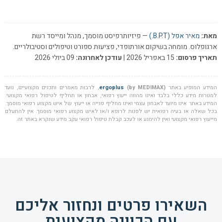
מאת:
מאיר אפל (B.P.T.)
— פיזיותרפיסט מוסמך, מנהל ומייסד רשת
ארגופלוס. מומחה בשיקום אורתופדי, פציעות ספורט וטיפולים וסטיבולריים.
תאריך פרסום:
15 באפריל 2026 |
עודכן לאחרונה:
09 ביולי 2026
המידע המופיע באתר
(by MEDIMAX)
ergoplus
, לרבות מאמרים ותכנים מקצועיים, נועד
למטרות מידע כללי בלבד ואינו מהווה ייעוץ רפואי, אבחון או תחליף לטיפול רפואי מקצועי.
המידע באתר אינו מיועד לאבחון עצמי ואינו מחליף פנייה או ייעוץ של איש מקצוע רפואי מוסמך.
בכל שאלה או בעיה רפואית יש לפנות לרופא ו/או לאיש מקצוע רפואי מוסמך. אין להתעלם
מייעוץ רפואי מקצועי ואין להימנע או לעכב קבלת טיפול רפואי עקב מידע שנקרא באתר זה.
השאירו פרטים ונחזור אליכם
עם הכוונה מקצועית