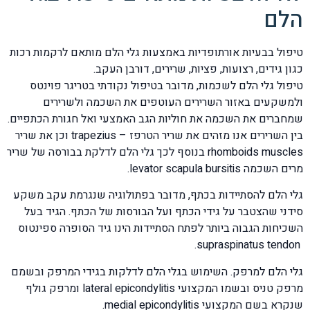
הלם
טיפול בבעיות אורתופדיות באמצעות גלי הלם מותאם לרקמות רכות
כגון גידים, רצועות, פציות, שרירים, דורבן העקב.
טיפול גלי הלם לשכמות, מדובר בטיפול נקודתי בטריגר פוינטס
ולמשקעים באזור השרירים העוטפים את השכמה ולשרירים
שמחברים את השכמה את חוליות הגב האמצעי ואל חגורת הכתפיים.
בין השרירים אנו מזהים את שריר הטרפז – trapezius וכן את שריר
rhomboids muscles בנוסף לכך גלי הלם לדלקת בבורסה של שריר
מרים השכמה levator scapula bursitis.
גלי הלם להסתיידות בכתף, מדובר בפתולוגיה שנגרמת עקב משקע
סידני שהצטבר על גידי הכתף ועל הבורסות של הכתף. הגיד בעל
השכיחות הגבוה ביותר לפתח הסתיידות הינו גיד הסופרה ספינטוס
supraspinatus tendon.
גלי הלם למרפק. השימוש בגלי הלם לדלקות בגידי המרפק ובשמם
מרפק טניס ובשמו המקצועי lateral epicondylitis ומרפק גולף
שנקרא בשם המקצועי medial epicondylitis.