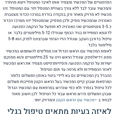
הפרמטרים של המכשיר ומצמיד אותו לאיבר המטופל ויוצא מהחדר
והמכשיר עובד לבד ללא צורך בשהיית המטפל יחד עם המטופל. זהו
מכשיר לא מדויק מאחר ורק בנקודה בודדת במרכז הכדור מצטברת
האנרגיה שהמכשיר מפיק ולכן מספיק שהמטופל יזוז ממרכז הכדור
כ 3-5 סנטימטרים ואז האנרגיה לא תופעל על הרקמה הפגועה
לדוגמא הסתיידות בגיד הכתף שגודלו 5-12 מילימטרים בלבד. או
טיפול בדורבן העקב שגודל הזיז הגרמי שברצוננו לפרק הוא 5-8
מילימטר בלבד.
לאומת המכשיר עם הראש הגדול אנו ממליצים להשתמש במכשיר
מסוג רדיאלספק שגודל הראש הינו עד 25 מילימטרים והוא ממוקם
ישירות על הרקמה הפגועה והפיזיותרפיסט מצמיד את ראש המכשיר
לאזור ההסתיידות ולא מרפה עד תום הטיפול.
ההבדל בין המכשירים גם בא ליידי ביטוי באופן התשלום כלומר
המרפאות שבהן קיים המכשיר בעל הראש הקטן מחייבות תשלום
לכל טיפול בנפרד ולא כפי שנדרש במרפאות עם המכשיר הגדול
שבהן התשלום נדרש מראש עבור כל הטיפול. לכן חשוב מאוד
לבחור ב –
מכשיר עם הראש הקטן
והמדויק יותר.
לאיזה בעיות מתאים טיפול בגלי