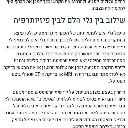
ההלם עלולים לפגוע ולהרחיב את הקרע ובכך לסכן את הכתף ואף
להחמיר את מצבה.
שילוב בין גלי הלם לבין פיזיותרפיה
טיפול גלי הלם לפתולוגיות של הכתף איננו מספיק ולכן נמצא
במחקרים ובניסיון קליני ששילוב בין מכשיר גלי הלם לבין טיפולי
פיזיותרפיה מייעל את הטיפול, מקצר את משך הטיפולים ומוריד את
הכאבים מהר יותר מאשר רק
טיפול בגלי הלם
בלבד. במסגרת
הפיזיותרפיה תחילה יבצע הפיזיותרפיסט בדיקה קלינית נרחבת
לזיהוי הרקמה הפגועה, יבחן את צילומי הרנטגן או את ממצעי בדיקת
האולטראסונד וגם בדיקת ה- MRI או בדיקת ה-CT שאולי ביצע
המטופל.
היתרון בעצם ביצוע הטיפול על ידי פיזיותרפיסט מוסמך מטעם
משרד הבריאות בטיפול ביחס לכל מיני "מטפלים" שלא הוסמכו ולא
עברו את בחינות ההסמכה של משרד הבריאות הוא ביכולתו של
הפיזיותרפיסט לאתר את הגיד או הבורסה או כל רקמה פגועה אחרת
ולדייק במיקום הטיפול ולא לידו כי אם לא יתבצע טיפול מדויק
ברור שהצלחת הטיפול תפגע.