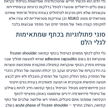
גלי הלם הוא מכשיר חדיש שהטכנולוגיה שמיושמת בטיפול נקראת
בשם גלים רדיאליים שנועדו לטפל בדלקות כרוניות ובהסתיידויות
עקשניות שלא ניתן מגיבות לטיפולים בעזרת טיפול תרופתי שאיננו
סטרואידים מסוג NSAID וכן שזריקות סטרואידיות לא עזרו אלא
לתקופה קצרה מאד של מספר ימים ועד מספר שבועות בלבד.
סוגי פתולוגיות בכתף שמתאימות
לגלי הלם
גלי הלם לכתף מתאים כטיפול בכתף קפואה frozen shoulder
שנקראת גם בשם adhesive capsulitis שהיא למעשה תהליך שבו
עטיפת מפרק הכתף שנקראת קפסולה מתקצרת ומתכווצת ונוצרות
בה הידבקויות של הסיבים ועקב כך יכולת התנועה של החלק הזכרי
של המפרק בתוך החלק הנקבי של המפרק מוגבלת ולא ניתן לבצע
תנועה חופשית אקטיבית או תנועה פאסיבית בעזרת גורם חיצוני
כגון פיזיותרפיסט מטפל. הטיפול בכתף קפואה חייב להיות בשילוב
של טיפולי פיזיותרפיה ידניים שיותאמו באופן ספציפי לכתף
הקפואה שממנה אתם סובלים, מאחר ויש שלושה שלבים של כתף
קפואה, השלב החריף – acute phase of frozen shoulder בשלב