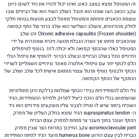
זה המטופל נמצא במצב כאוב ואינו יכול להזיז את היד לשום כיוון
עקב הכאב העז שמנו הוא סובל. השלב השני הוא של הביניים שבו
עוצמת הכאבים פוחתת והמטופל מסוגל לבצע תנועות בטווח חלקי
לחלק מהכיוונים, והשלב השלישי הוא שלב כרוני של כתף קפואה
Chronic adhesive capsulitis (Frozen shoulder) זהו שלב
שהכאבים פחתו אך נוצרה הגבלת תנועה ניכרת שמוגדרת על ידי
המטופל כאלו שהכתף קפואה ולא יכולה לזוז. בנוסף לטיפולים
הידניים נוכל בשלב הביניים ובשלב הכרוני להוסיף את טיפול הגלי
הלם לכתף יחד עם טיפולי אולטרה סאונד וגירויים חשמליים לשרירי
הכתף ולבסוף נוסיף תרגול עצמי מותאם אישית לכל שלב ושלב של
ההתקף של הכתף הקפואה.
גלי הלם להסתיידויות בגידי הכתף שמלוות בדלקת הינן פתולוגיות
שהשימוש בגלי הלם הוכח כיעיל לפרוק ולפיזור ההסתיידות, הגיד
השכיח ביותר שיש לו נטייה לצבור עליו משקעים סידניים הוא גיד
ה- supraspinatus tendon הגיד נמצא בחלק העליון של מפרק
הכתף ועובר בתוך מעבר צר מתחת למפרק עצם הבריח
acromioclavicular joint עקב החיכוך במרווח הצר שבין מפרק
הבריח לבין עצם הזרוע humerus bone מועד הגיד לפתח הסתיידות.