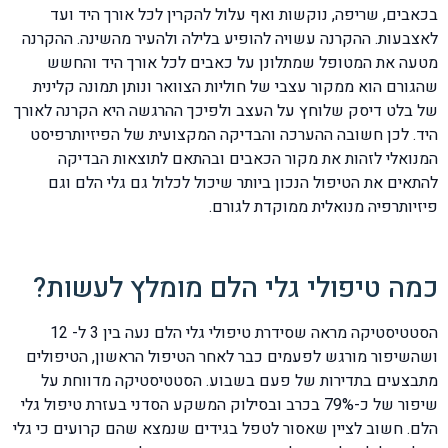
בכאבים, שריפה, נוקשות ואף עלול להקרין לכל אורך היד ועד
לאצבעות. ההקרנה עשויה להופיע בלילה ולהעיר מהשינה. ההקרנה
מטעה את המטופל שמתלונן על כאבים לכל אורך היד והחשש
שהגורם הוא ממקור עצבי של חוליות הצוואר ונותן תמונה קלינית
של בלט דיסק שלוחץ על העצב ולפיכך ההרגשה היא הקרנה לאורך
היד. לכן חשובה ההערכה והבדיקה המקצועית של הפיזיותרפיסט
המנואלי לזהות את מקור הכאבים ובהתאם לתוצאות הבדיקה
להתאים את הטיפול הנכון ביותר שיכול לכלול גם גלי הלם וגם
פיזיותרפיה מנואלית ממוקדת לגורם.
כמה טיפולי גלי הלם מומלץ לעשות?
הסטטיסטיקה מראה שסידרת טיפולי גלי הלם נעה בין 3 ל- 12
ושהשיפור מורגש לפעמים כבר לאחר הטיפול הראשון, הטיפולים
מתבצעים בתדירות של פעם בשבוע. הסטטיסטיקה מדווחת על
שיפור של כ-79% בכרב ובסילוק המשקע הסדני בעזרת טיפול גלי
הלם. חשוב לציין שאסור לטפל בגידים שנמצא שהם קרועים כי גלי