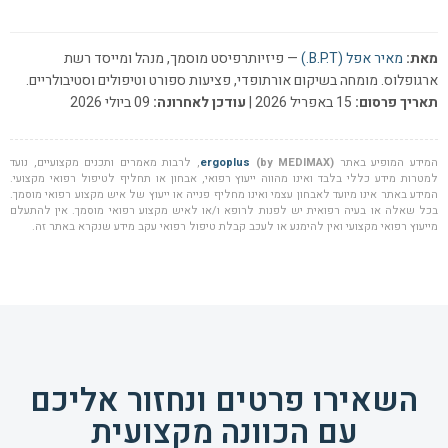
מאת:
מאיר אפל (B.P.T.)
— פיזיותרפיסט מוסמך, מנהל ומייסד רשת
ארגופלוס. מומחה בשיקום אורתופדי, פציעות ספורט וטיפולים וסטיבולריים.
תאריך פרסום:
15 באפריל 2026 |
עודכן לאחרונה:
09 ביולי 2026
המידע המופיע באתר
(by MEDIMAX)
ergoplus
, לרבות מאמרים ותכנים מקצועיים, נועד
למטרות מידע כללי בלבד ואינו מהווה ייעוץ רפואי, אבחון או תחליף לטיפול רפואי מקצועי.
המידע באתר אינו מיועד לאבחון עצמי ואינו מחליף פנייה או ייעוץ של איש מקצוע רפואי מוסמך.
בכל שאלה או בעיה רפואית יש לפנות לרופא ו/או לאיש מקצוע רפואי מוסמך. אין להתעלם
מייעוץ רפואי מקצועי ואין להימנע או לעכב קבלת טיפול רפואי עקב מידע שנקרא באתר זה.
השאירו פרטים ונחזור אליכם
עם הכוונה מקצועית