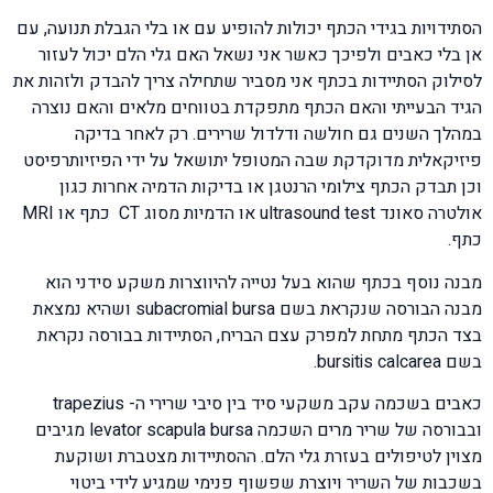
הסתידויות בגידי הכתף יכולות להופיע עם או בלי הגבלת תנועה, עם
אן בלי כאבים ולפיכך כאשר אני נשאל האם גלי הלם יכול לעזור
לסילוק הסתיידות בכתף אני מסביר שתחילה צריך להבדק ולזהות את
הגיד הבעייתי והאם הכתף מתפקדת בטווחים מלאים והאם נוצרה
במהלך השנים גם חולשה ודלדול שרירים. רק לאחר בדיקה
פיזיקאלית מדוקדקת שבה המטופל יתושאל על ידי הפיזיותרפיסט
וכן תבדק הכתף צילומי הרנטגן או בדיקות הדמיה אחרות כגון
אולטרה סאונד ultrasound test או הדמיות מסוג CT כתף או MRI
כתף.
מבנה נוסף בכתף שהוא בעל נטייה להיווצרות משקע סידני הוא
מבנה הבורסה שנקראת בשם subacromial bursa ושהיא נמצאת
בצד הכתף מתחת למפרק עצם הבריח, הסתיידות בבורסה נקראת
בשם bursitis calcarea.
כאבים בשכמה עקב משקעי סיד בין סיבי שרירי ה- trapezius
ובבורסה של שריר מרים השכמה levator scapula bursa מגיבים
מצוין לטיפולים בעזרת גלי הלם. ההסתיידות מצטברת ושוקעת
בשכבות של השריר ויוצרת שפשוף פנימי שמגיע לידי ביטוי