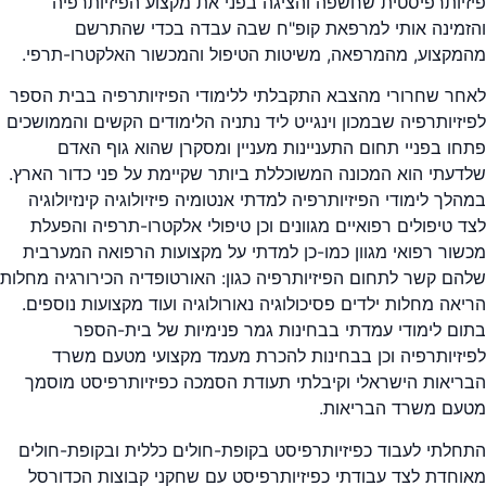
פיזיותרפיסטית שחשפה והציגה בפני את מקצוע הפיזיותרפיה
והזמינה אותי למרפאת קופ"ח שבה עבדה בכדי שהתרשם
מהמקצוע, מהמרפאה, משיטות הטיפול והמכשור האלקטרו-תרפי.
לאחר שחרורי מהצבא התקבלתי ללימודי הפיזיותרפיה בבית הספר
לפיזיותרפיה שבמכון וינגייט ליד נתניה הלימודים הקשים והממושכים
פתחו בפניי תחום התעניינות מעניין ומסקרן שהוא גוף האדם
שלדעתי הוא המכונה המשוכללת ביותר שקיימת על פני כדור הארץ.
במהלך לימודי הפיזיותרפיה למדתי אנטומיה פיזיולוגיה קינזיולוגיה
לצד טיפולים רפואיים מגוונים וכן טיפולי אלקטרו-תרפיה והפעלת
מכשור רפואי מגוון כמו-כן למדתי על מקצועות הרפואה המערבית
שלהם קשר לתחום הפיזיותרפיה כגון: האורטופדיה הכירורגיה מחלות
הריאה מחלות ילדים פסיכולוגיה נאורולוגיה ועוד מקצועות נוספים.
בתום לימודי עמדתי בבחינות גמר פנימיות של בית-הספר
לפיזיותרפיה וכן בבחינות להכרת מעמד מקצועי מטעם משרד
הבריאות הישראלי וקיבלתי תעודת הסמכה כפיזיותרפיסט מוסמך
מטעם משרד הבריאות.
התחלתי לעבוד כפיזיותרפיסט בקופת-חולים כללית ובקופת-חולים
מאוחדת לצד עבודתי כפיזיותרפיסט עם שחקני קבוצות הכדורסל