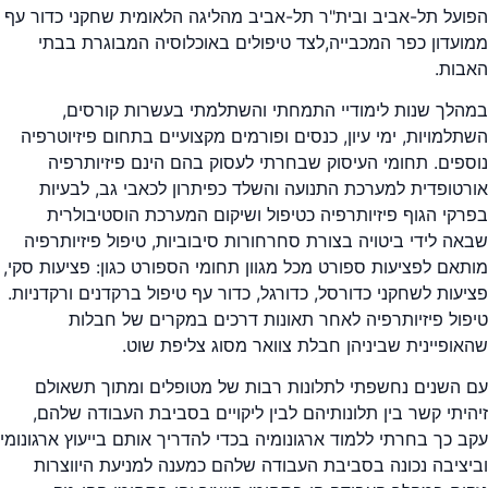
הפועל תל-אביב ובית"ר תל-אביב מהליגה הלאומית שחקני כדור עף
ממועדון כפר המכבייה,לצד טיפולים באוכלוסיה המבוגרת בבתי
האבות.
במהלך שנות לימודיי התמחתי והשתלמתי בעשרות קורסים,
השתלמויות, ימי עיון, כנסים ופורמים מקצועיים בתחום פיזיוטרפיה
נוספים. תחומי העיסוק שבחרתי לעסוק בהם הינם פיזיותרפיה
אורטופדית למערכת התנועה והשלד כפיתרון לכאבי גב, לבעיות
בפרקי הגוף פיזיותרפיה כטיפול ושיקום המערכת הוסטיבולרית
שבאה לידי ביטויה בצורת סחרחורות סיבוביות, טיפול פיזיותרפיה
מותאם לפציעות ספורט מכל מגוון תחומי הספורט כגון: פציעות סקי,
פציעות לשחקני כדורסל, כדורגל, כדור עף טיפול ברקדנים ורקדניות.
טיפול פיזיותרפיה לאחר תאונות דרכים במקרים של חבלות
שהאופיינית שביניהן חבלת צוואר מסוג צליפת שוט.
עם השנים נחשפתי לתלונות רבות של מטופלים ומתוך תשאולם
זיהיתי קשר בין תלונותיהם לבין ליקויים בסביבת העבודה שלהם,
עקב כך בחרתי ללמוד ארגונומיה בכדי להדריך אותם בייעוץ ארגונומי
וביציבה נכונה בסביבת העבודה שלהם כמענה למניעת היווצרות