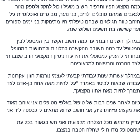
כמה מקצוע הפיזיותרפיה חשוב מועיל ויכול להקל ולספק מזור
לכאבים שמהם סובלים ילדים, בני נוער, מבוגרים ואוכלוסיית גיל
הזהב טווח הגילאים שבהם טיפלתי היו מתינוקות בני ימים ספורים
ועד קשישה בת תשעים ושלוש שנה.
במהלך השנים הבנתי עד כמה חשוב הקשר בין המטפל לבין
המטופל עד כמה חשובה ההקשבה לתלונות ולתחושות המטופל
ובחרתי להעניק למטופלי את הידע והניסיון המקצועי הרב שצברתי
לצד ההבנה והרגישות למכאוביהם.
במהלך עשרות שנות עבודתי קבעתי לעצמי נורמות חזון ועקרונות
עבודה שבאות לביטוי באמרה "עלי להיות מאה אחוז בן-אדם לצד
הצורך להיות מאה אחוז מקצוען".
כיום לאחר שנים רבות של טיפול באלפי מטופלים אני אוהב מאוד
את מקצוע פיזיותרפיה, אני חושב שהוא מתאים לי ככפפה ליד אני
עדיין מתרגש מכל הצלחה מקצועית ואני חש בגאווה בכל עת
שהמטופל מדווח לי שחלה הטבה במצבו.