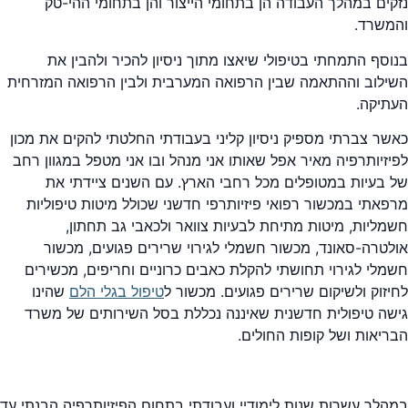
נזקים במהלך העבודה הן בתחומי הייצור והן בתחומי ההי-טק
והמשרד.
בנוסף התמחתי בטיפולי שיאצו מתוך ניסיון להכיר ולהבין את
השילוב וההתאמה שבין הרפואה המערבית ולבין הרפואה המזרחית
העתיקה.
כאשר צברתי מספיק ניסיון קליני בעבודתי החלטתי להקים את מכון
לפיזיותרפיה מאיר אפל שאותו אני מנהל ובו אני מטפל במגוון רחב
של בעיות במטופלים מכל רחבי הארץ. עם השנים ציידתי את
מרפאתי במכשור רפואי פיזיותרפי חדשני שכולל מיטות טיפוליות
חשמליות, מיטות מתיחת לבעיות צוואר ולכאבי גב תחתון,
אולטרה-סאונד, מכשור חשמלי לגירוי שרירים פגועים, מכשור
חשמלי לגירוי תחושתי להקלת כאבים כרוניים וחריפים, מכשירים
לחיזוק ולשיקום שרירים פגועים. מכשור ל
טיפול בגלי הלם
שהינו
גישה טיפולית חדשנית שאיננה נכללת בסל השירותים של משרד
הבריאות ושל קופות החולים.
במהלך עשרות שנות לימודיי ועבודתי בתחום הפיזיותרפיה הבנתי עד