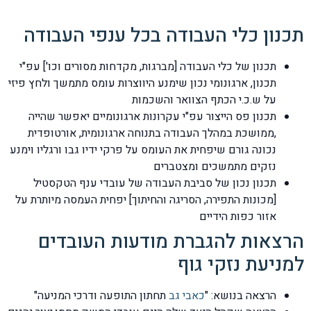
תכנון כלי העבודה בכל ענפי העבודה
תכנון של כלי העבודה [מברגות, מקדחות מסורים וכו'] עפ"י
תכנון, ארגונומי נכון שימנע היווצרות עומס מתמשך ולחץ פיזי
על ש.כ.י הכתף הצוואר והשכמות
תכנון פס הייצור עפ"י עקרונות ארגונומיים יאפשר שהייה
,ממושכת במהלך העבודה בתנוחה ארגונומית, אורטופדית
נכונה גורם שיפחית את העומס על פרקי ידיו גבו ורגליו וימנע
נזקים מתמשכים ומצטברים
תכנון נכון של סביבת העבודה של עובדי ענף הטקסטיל
[מכונות התפירה, הסריגה והחיתוך] יפחית העמסה מיותרת על
אזור כפות הידיים
הרצאות להגברת מודעות העובדים
למניעת נזקי גוף
הרצאה בנושא: "
כאבי גב
תחתון התופעה ודרכי המניעה"