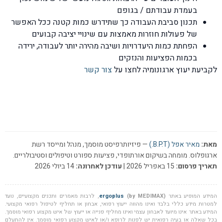
בעמדת עבודתם / בגופם
תכנון סביבת העבודה כך שתידרש כמות קטנה ככל האפשר
של פעולות חוזרות מאמצות עם שינויי יציבה קבועים
הפחתת כמות היעדרויות ושיבה מהירה יותר לעבודה, ירידה
בכמות הפציעות והנזקים
לקביעת יעוץ ארגונומיה לחצו על
צור קשר
מאת:
מאיר אפל (B.P.T.)
— פיזיותרפיסט מוסמך, מנהל ומייסד רשת
ארגופלוס. מומחה בשיקום אורתופדי, פציעות ספורט וטיפולים וסטיבולריים.
תאריך פרסום:
15 באפריל 2026 |
עודכן לאחרונה:
14 ביולי 2026
המידע המופיע באתר
(by MEDIMAX)
ergoplus
, לרבות מאמרים ותכנים מקצועיים, נועד
למטרות מידע כללי בלבד ואינו מהווה ייעוץ רפואי, אבחון או תחליף לטיפול רפואי מקצועי.
המידע באתר אינו מיועד לאבחון עצמי ואינו מחליף פנייה או ייעוץ של איש מקצוע רפואי מוסמך.
בכל שאלה או בעיה רפואית יש לפנות לרופא ו/או לאיש מקצוע רפואי מוסמך. אין להתעלם