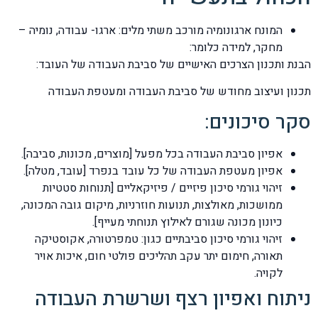
המונח ארגונומיה מורכב משתי מלים: ארגו- עבודה, נומיה –
מחקר, למידה כלומר:
הבנת ותכנון הצרכים האישיים של סביבת העבודה של העובד:
תכנון ועיצוב מחודש של סביבת העבודה ומעטפת העבודה
סקר סיכונים:
אפיון סביבת העבודה בכל מפעל [מוצרים, מכונות, סביבה].
אפיון מעטפת העבודה של כל עובד בנפרד [עובד, מטלה].
זיהוי גורמי סיכון פיזיים / פיזיקאליים [תנוחות סטטיות
ממושכות, מאולצות, תנועות חוזרניות, מיקום גובה המכונה,
כיונון מכונה שגורם לאילוץ תנוחתי מעייף].
זיהוי גורמי סיכון סביבתיים כגון: טמפרטורה, אקוסטיקה
תאורה, חימום יתר עקב תהליכים פולטי חום, איכות אויר
לקויה.
ניתוח ואפיון רצף ושרשרת העבודה