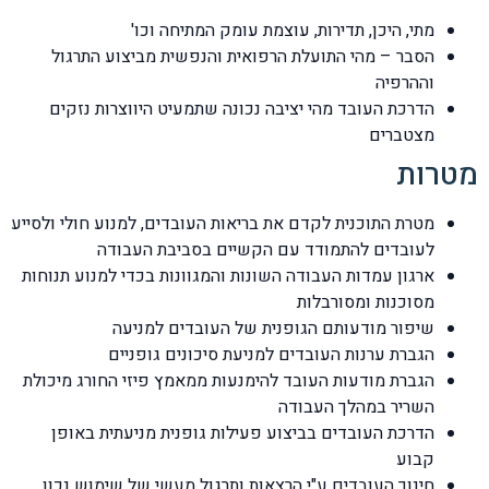
מתי, היכן, תדירות, עוצמת עומק המתיחה וכו'
הסבר – מהי התועלת הרפואית והנפשית מביצוע התרגול
וההרפיה
הדרכת העובד מהי יציבה נכונה שתמעיט היווצרות נזקים
מצטברים
מטרות
מטרת התוכנית לקדם את בריאות העובדים, למנוע חולי ולסייע
לעובדים להתמודד עם הקשיים בסביבת העבודה
ארגון עמדות העבודה השונות והמגוונות בכדי למנוע תנוחות
מסוכנות ומסורבלות
שיפור מודעותם הגופנית של העובדים למניעה
הגברת ערנות העובדים למניעת סיכונים גופניים
הגברת מודעות העובד להימנעות ממאמץ פיזי החורג מיכולת
השריר במהלך העבודה
הדרכת העובדים בביצוע פעילות גופנית מניעתית באופן
קבוע
חינוך העובדים ע"י הרצאות ותרגול מעשי של שימוש נכון