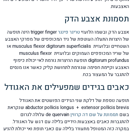
האצבעות.
תסמונת אצבע הדק
אצבע הדק ובשמו הלועזי
טריגר פינגר
trigger finger הינה תופעה
של היצרות התעלה העוטפת של גיד המכופפים של מפרקי האצבע
השטחיים ובלועזית musculus flexor digitorum superficialis או
של שריר המכופפים העמוקים ובלועזית musculus flexor
digitorum profundus תופעת ההיצרות גורמת לאי יכולת כיפוף
האצבע וקיימת חסימה שגורמת לתחושת קליק כאשר אנו מנסים
להתגבר על המעצור בכח.
כאבים בגידים שמפעילים את האגודל
תופעה נוספת של דלקת שני הגידים הפושטים את האגודל
abductor pollicis longus + extensor pollicis brevis שנקראת
בשם
תסמונת על שם דה קרווין
de quervain עלולה לגרום
להתגברות כאבים באצבעות הידיים בלילה עם דגש על האגודל.
במקרה כזה המטופל מתעורר בלילה עם כאבי תופת ואי יכולת להניע