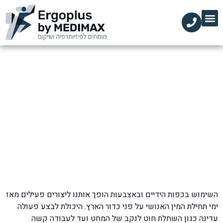
הקליניקות שלנו
השירותים שלנו
עמוד הבית
מידע מקצועי
כאבים באצבעות הידיים בלילה
דף הבית
»
בלוג
»
שורש כף היד ואצבעות
»
כאבים באצבעות הידיים בלילה
השימוש בכפות הידיים ובאצבעות הופך אותנו ליצורים פעילים מאז
ימי תחילת המין האנושי על פני כדור הארץ. היכולת לבצע פעולה
עדינה כגון השחלת חוט לנקב של המחט ועד לעבודה קשה