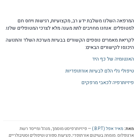
המרפאה השלנו משלבת ידע רב, מקצועיות, רגישות ויחס חם
למטופלים. אנחנו מחויבים לתת מענה מלא לצרכי המטופלים שלנו.
לקריאת מאמרים נוספים הקשורים בבעיות מערכת השלד והתנועה
היכנסו לקישורים הבאים:
האנטומיה של כף היד
טיפולי גלי הלם לבעיות אורתופדיות
פיזיותרפיה לכאבי מרפקים
מאת:
מאיר אפל (B.P.T.)
— פיזיותרפיסט מוסמך, מנהל ומייסד רשת
ארגופלוס. מומחה בשיקום אורתופדי, פציעות ספורט וטיפולים וסטיבולריים.