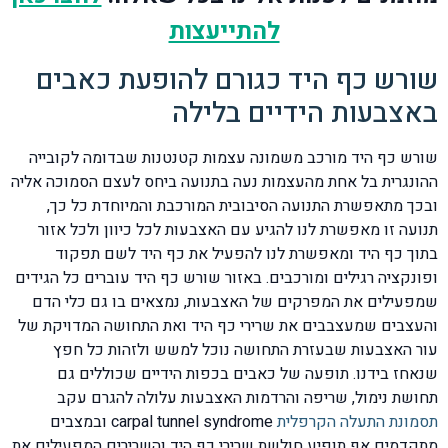
להתייעצות
שורש כף היד כגורם להופעת כאבים
באצבעות הידיים בלילה
שורש כף היד מורכב משמונה עצמות קטנטנות שבדומה לקובייה
ההונגרית בל אחת מהעצמות נעה בתנועה ביחס לעצם הסמוכה אליה
ובכך מתאפשרת התנועה הסיבובית המורכבת והמיוחדת כל כך,
תנועה זו מאפשרת לנו להגיע עם האצבעות לכל כיוון ולכל אזור
בתוך כף היד ומאפשרת לנו להפעיל את כף היד לשם תפקוד
ופונקציה רגילים ומורכבים. באזור שורש כף היד עוברים כל הגידים
שמפעילים את המפרקים של האצבעות, נמצאים בו גם כלי הדם
והעצבים שמעצבבים את שרירי כף היד ואת התחושה המדויקת של
עור האצבעות שבעזרת התחושה נוכל למשש ולזהות כל חפץ
שנאחז בידנו. תופעה של כאבים בכפות הידיים שכוללים גם
תחושת נימול, שריפה והרדמות האצבעות עלולה להגרם עקב
תסמונת התעלה הקרפלית
carpal tunnel syndrome ובמצבים
מתקדמים אף תופיע חולשת שרירי כף היד והשרירים המפעילים את