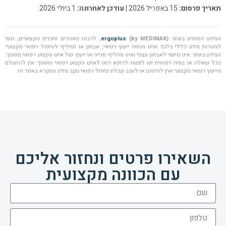
תאריך פרסום:
15 באפריל 2026 |
עודכן לאחרונה:
1 ביולי 2026
המידע המופיע באתר
(by MEDIMAX)
ergoplus
, לרבות מאמרים ותכנים מקצועיים, נועד
למטרות מידע כללי בלבד ואינו מהווה ייעוץ רפואי, אבחון או תחליף לטיפול רפואי מקצועי.
המידע באתר אינו מיועד לאבחון עצמי ואינו מחליף פנייה או ייעוץ של איש מקצוע רפואי מוסמך.
בכל שאלה או בעיה רפואית יש לפנות לרופא ו/או לאיש מקצוע רפואי מוסמך. אין להתעלם
מייעוץ רפואי מקצועי ואין להימנע או לעכב קבלת טיפול רפואי עקב מידע שנקרא באתר זה.
השאירו פרטים ונחזור אליכם
עם הכוונה מקצועית