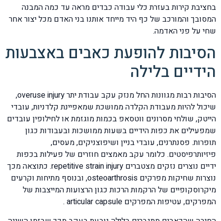
בחציבת קירות בעזרת כלי עבודה כבדים מראה עד כמה המבנה
המסובך והמורכב של כף היד מייחד אותנו בני האדם מכל יצור אחר
שחי על פני האדמה.
הסיבות להופעת כאבים באצבעות
הידיים בלילה
הסיבות רבות מגוונות החל מנזק עקב עבודת יתר overuse injury,
שיכול להיות מעבודת הקלדה ממושכת שמאפיינת קלדניות, עובדי
הייטק, שולחי מסרונים ווטסאפ בכמות מוגזמת או לחילופין עובדים
שמפעילים את כפות הידיים בשעות ממושכות ובעבודות כגון
תופרות. פסנתרנים, עובדי בניין ושיפוצניקים, מעסים,
פיזיותרפיסטים. כלומר עקב מאמצים חוזרים של פעילות בכפות
ידיים נוצרים נזקים מצטברים repetitive strain injury. כתוצאה מכך
נוצרות שחיקות מפרקים osteoarthrosis, ובנוסף מתיחות וקרעים
מיקרוסקופיים של הרקמות הרכות כגון הרצועות המייצבות של
המפרקים, עטיפות המפרקים articular capsule .
הסיבה שהכאבים מתגברים בלילה נובעת בעקב מכך שבזמן השינה