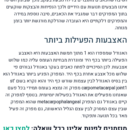
איננו מבצעים תנועות עם הידיים ולכך הנפיחות והבצקות שוקעים
בתוך המפרקים דבר שמגביר את הכאבים, סיבה נוספת במידה
והמפרקים דלקתיים היא העובדה שהדלקת מורגשת יותר בזמן
מנוחה.
האצבעות הפעילות ביותר
האגודל שמספרו הוא 1 מתוך חמשת האצבעות היא האצבע
הפעילה ביותר בכף היד ומוגדרת מבחינת העומס עליה כמו שלוש
אצבעות. לכן הסיכויים לפתח כאבים בעקר באגודל גבוהים פי
שלוש מכל אצבע אחרת בכף היד. המפרק הפגיע ביותר באגודל הוא
בין בסיס האגודל לבין עצמות שורש כף היד והוא נקרא בשם st'
carpometacarpal joint1 מפרק זה נמצא בעומס תמידי בכל פעם
שאנחנו מפעילים את האגודל בפעילות יומיומית. בנוסף למפרק זה
קיים באגודל גם המפרק metacarpophalangeal שהוא המפרק
שבין עצם המסרק לבין עצם הגליל הראשונה, גם מפרק זה פעיל
מאד בכל תנועה ותפקוד.
מוזמנים לפנות אלינו בכל שאלה:
לחצו כאן