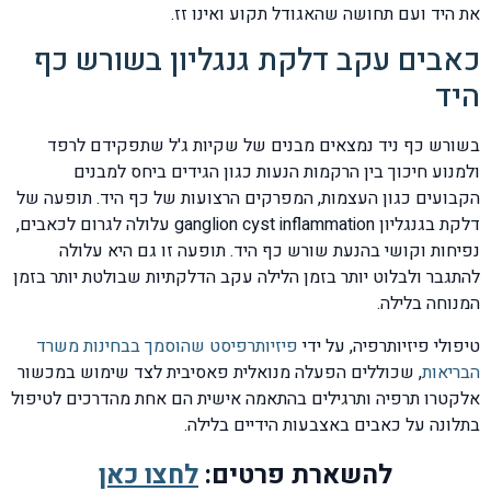
את היד ועם תחושה שהאגודל תקוע ואינו זז.
כאבים עקב דלקת גנגליון בשורש כף
היד
בשורש כף ניד נמצאים מבנים של שקיות ג'ל שתפקידם לרפד
ולמנוע חיכוך בין הרקמות הנעות כגון הגידים ביחס למבנים
הקבועים כגון העצמות, המפרקים הרצועות של כף היד. תופעה של
דלקת בגנגליון ganglion cyst inflammation עלולה לגרום לכאבים,
נפיחות וקושי בהנעת שורש כף היד. תופעה זו גם היא עלולה
להתגבר ולבלוט יותר בזמן הלילה עקב הדלקתיות שבולטת יותר בזמן
המנוחה בלילה.
טיפולי פיזיותרפיה, על ידי
פיזיותרפיסט שהוסמך בבחינות משרד
הבריאות
, שכוללים הפעלה מנואלית פאסיבית לצד שימוש במכשור
אלקטרו תרפיה ותרגילים בהתאמה אישית הם אחת מהדרכים לטיפול
בתלונה על כאבים באצבעות הידיים בלילה.
להשארת פרטים:
לחצו כאן