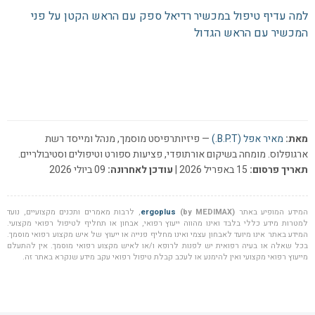
למה עדיף טיפול במכשיר רדיאל ספק עם הראש הקטן על פני
המכשיר עם הראש הגדול
מאת:
מאיר אפל (B.P.T.)
— פיזיותרפיסט מוסמך, מנהל ומייסד רשת
ארגופלוס. מומחה בשיקום אורתופדי, פציעות ספורט וטיפולים וסטיבולריים.
תאריך פרסום:
15 באפריל 2026 |
עודכן לאחרונה:
09 ביולי 2026
המידע המופיע באתר
(by MEDIMAX)
ergoplus
, לרבות מאמרים ותכנים מקצועיים, נועד
למטרות מידע כללי בלבד ואינו מהווה ייעוץ רפואי, אבחון או תחליף לטיפול רפואי מקצועי.
המידע באתר אינו מיועד לאבחון עצמי ואינו מחליף פנייה או ייעוץ של איש מקצוע רפואי מוסמך.
בכל שאלה או בעיה רפואית יש לפנות לרופא ו/או לאיש מקצוע רפואי מוסמך. אין להתעלם
מייעוץ רפואי מקצועי ואין להימנע או לעכב קבלת טיפול רפואי עקב מידע שנקרא באתר זה.