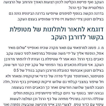
העקב ואף פריסת הקליטה לכוון רצועות האורך והרוחב של הרצועה
הפלנטרית של כף הרגל.
בדרגה הקשה בנוסף לסימנים שיופיעו בדרגה הבינונית נזהה גם
בצילום רנטגן צידי הופעת זיז סידני שמופיע בעצם העקב.
דוגמא לתאור ולתלונות של מטופלת
בקשר לדורבן העקב
מ. ג. פנתה למרפאתי עם תאור מקרה שכיח ואופייני "שלום מאיר
אפל, הופנתי אליך על ידי משה שטופל במרפאת לפני כשנה עקב
כאבים בכף הרגל. הוא אמר לי שטיפלת בו ועזרת לו להפתר מדורבן
העקב. אני סובלת מכאבים בצד הפנימי של עקב ימין כבר חצי שנה,
בצילום רנטגן אובחנתי כסובלת מדורבן העקב בגודל של 0.5
סנטימטר, האורתופד נתן לי סדרה של כדורי ארקוקסיה ומאחר ולא
חל שיפור במצבי קבלתי גם שלוש זריקות קואטיזון בכף הרגל, חלה
הטבה למשך שלושה חודשים ואחר כך הכאבים חזרו בעוצמה
גבוהה יותר. בנוסף עד היום קבלתי פיזיותרפיה בקופת חולים
שכללה הדרכה בתרגילי מתיחה של כף הרגל וכן המלצה לעשות
עיסוי עם כדור טניס. לצערי הרב אייני מרגישה שהבעיה נפתרה ואני