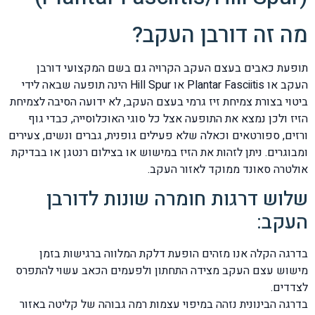
מה זה דורבן העקב?
תופעת כאבים בעצם העקב הקרויה גם בשם המקצועי דורבן
העקב או Plantar Fasciitis או Hill Spur הינה תופעה שבאה לידי
ביטוי בצורת צמיחת זיז גרמי בעצם העקב, לא ידועה הסיבה לצמיחת
הזיז ולכן נמצא את התופעה אצל כל סוגי האוכלוסייה, כבדי גוף
ורזים, ספורטאים וכאלה שלא פעילים גופנית, גברים ונשים, צעירים
ומבוגרים. ניתן לזהות את הזיז במישוש או בצילום רנטגן או בבדיקת
אולטרה סאונד ממוקד לאזור העקב.
שלוש דרגות חומרה שונות לדורבן
העקב:
בדרגה הקלה אנו מזהים הופעת דלקת המלווה ברגישות בזמן
מישוש עצם העקב מצידה התחתון ולפעמים הכאב עשוי להתפרס
לצדדים.
בדרגה הבינונית נזהה במיפוי עצמות רמה גבוהה של קליטה באזור