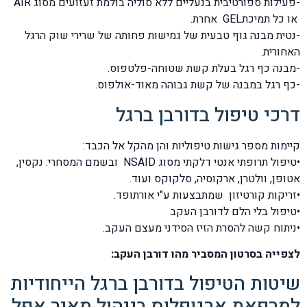
-פעילות ספורטיבית בנעליים ללא סוליה בולמת זעזועים מסוג AIR
או כל תמיכתGEL אחרת.
-נטית מבנה גוף טבעית של גמישות פחותה של שרירי שוק הרגל
האחורית.
-מבנה כף רגל בעלת קשת שטוחה-פלטפוס.
-כף רגל במבנה של קשת גבוהה מאוד-אולפוס.
דרכי טיפול בדורבן ברגל
קיימות מספר גישות טיפוליות והן מהקל אל הכבד:
•טיפול תרופתי אנטי דלקתי מסוג NSAID ובשמם המסחרי: נקסין,
אטופן, וולטרן, ארקוסיה, סלקוקס ועוד.
•זריקות קורטיזון שמתבצעות ע"י אורתופד.
•טיפול בלי הלם לדורבן העקב
•ניתוח קשה להסרת הזיז הסידני מעצם העקב.
לצפייה בסרטון המסביר מהו דורבן העקב:
שיטות הטיפול בדורבן ברגל הייחודיות
למרפאת ארגופלוס בניהול מאיר אפל