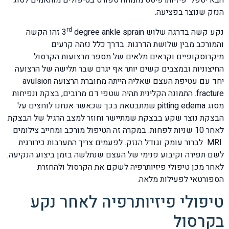
הבא יטפל פיזיותרפיסט מומחה ספורט בטיפולים מותאמים לסוג
הנזק שנוצר בפציעה.
rd
נקע קשה בדרגה שלוש 3
degree ankle sprain זהו הקשה
והמורכב מבין שלושת הדרגות. בדרך כלל נזהה קרעים
מיקרוסקופיים וקראים מלאים של מספר מרצועות הקרסול
החיצוניות ובמצבים קשים יותר אף יגרם שבר תלישה של הרצועה
יחד עם עטיפת העצם שאליה הייתה מחוברת הרצועה avulsion
fracture. התמונה הקלינית תהיה שטפי דם מרובים, בצקת ונפיחות
מסוג pitting edema שמתבטאת בכך שכאשר אנחנו לוחצים על
הבצקת נוצר שקע בבצקת שמתיישר וחוזר למצב הרגיל של הבצקת
לאחר 10 שניות לפחות. במקרה זה הטיפול מורכב ומחייב צילומים
MRI לברור עומק וגודל הנזק. לפעמים צריך התערבות כירורגית
לשם תפירה וקיבוע פנימי של העצם שנתלשה בזמן ביצוע הנקיעה.
לאחר מכן טיפולי פיזיותרפיה לשקם את הקרסול ולהחזרת
הספורטאי לפעילות מלאה.
טיפולי פיזיותרפיה לאחר נקע
בקרסול