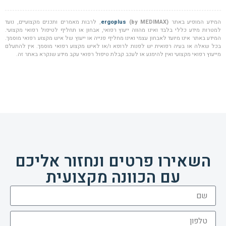
המידע המופיע באתר
(by MEDIMAX)
ergoplus
, לרבות מאמרים ותכנים מקצועיים, נועד
למטרות מידע כללי בלבד ואינו מהווה ייעוץ רפואי, אבחון או תחליף לטיפול רפואי מקצועי.
המידע באתר אינו מיועד לאבחון עצמי ואינו מחליף פנייה או ייעוץ של איש מקצוע רפואי מוסמך.
בכל שאלה או בעיה רפואית יש לפנות לרופא ו/או לאיש מקצוע רפואי מוסמך. אין להתעלם
מייעוץ רפואי מקצועי ואין להימנע או לעכב קבלת טיפול רפואי עקב מידע שנקרא באתר זה.
השאירו פרטים ונחזור אליכם
עם הכוונה מקצועית