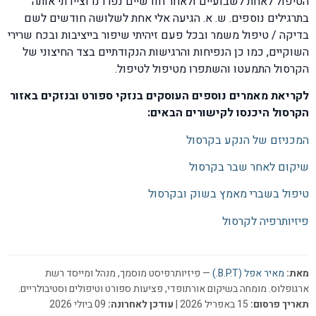
הטיפול לאחת לשבועיים ולאחר חודשיים נפרדנו וציידתי אותה
בתרגילים נוספים. ש. א. הגיעה אלי אחת לשלושה חודשים לשם
בדיקה / טיפול משמר ובכל פעם זיהיתי שיפור בייציבות ובכח שרירי
השוקיים, כמו כן הנפיחות והרגישות הנקודתיים בצד החיצוני של
הקרסול התמעטו והשתפרו מטיפול לטיפול.
לקריאת מאמרים נוספים העוסקים בנזקי ספורט ובנזקים באזור
הקרסול היכנסו לקישורים הבאים:
המכניזם של הנקע בקרסול
שיקום לאחר שבר בקרסול
טיפול בשברי מאמץ בשוק ובקרסול
פיזיותרפיה לקרסול
מאת:
מאיר אפל (B.P.T.)
— פיזיותרפיסט מוסמך, מנהל ומייסד רשת
ארגופלוס. מומחה בשיקום אורתופדי, פציעות ספורט וטיפולים וסטיבולריים.
תאריך פרסום:
15 באפריל 2026 |
עודכן לאחרונה:
09 ביולי 2026