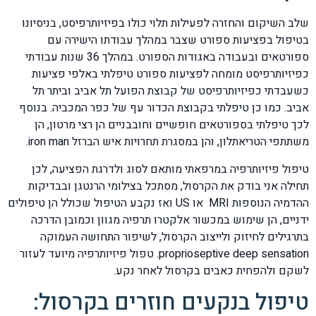
שלב השיקום והחזרה לפעילות תלוי כולו בפיזיותרפיסט, בניסיונו
בטיפול בפציעות ספורט שצבר במהלך עבודתו הישירה עם
ספורטאים ובעבודה באגודות הספורט. במהלך 36 שנות עבודתי
כפיזיותרפיסט מומחה לפציעות ספורט טיפלתי באלפי פציעות
כשעבדתי כפיזיותרפיסט של קבוצת הפועל תל אביב וביתר תל
אביב. כמו כן טיפלתי בקבוצת הכדור עף של כפר המכביה. בנוסף
לכך טיפלתי בספורטאים חופשיים וחובבניים הן רצי מרטון, הן
משתתפי הטריאתלון, והן במסגרת תחרויות איש הברזל iron man.
טיפול פיזיותרפיה במרפאתי מותאם לסוג ולדרגת הפציעה, לכן
תחילה אני בודק את הקרסול, מסתכל בצילומי הרנטגן ובבדיקות
ההדמיה הנוספות MRI או US ואז נקבע הטיפול שכולל הן טיפולים
ידניים, הן שימוש במכשור אלקטרו תרפיה מגוון וכמובן הדרכה
בתרגילים לחיזוק ולייצוב הקרסול, לשיפור התחושה העמוקה
proprioseptive deep sensation. טפול פיזיותרפיה מיועד לעזור
לשקם ולהפחית כאבים בקרסול לאחר נקע.
טיפול בנקעים חוזרים בקרסול: