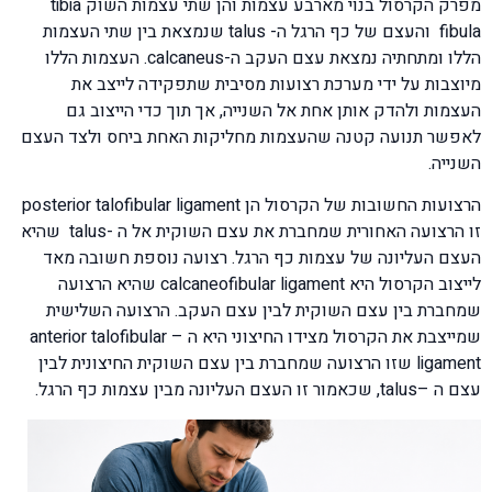
מפרק הקרסול בנוי מארבע עצמות והן שתי עצמות השוק tibia
fibula והעצם של כף הרגל ה- talus שנמצאת בין שתי העצמות
הללו ומתחתיה נמצאת עצם העקב ה-calcaneus. העצמות הללו
מיוצבות על ידי מערכת רצועות מסיבית שתפקידה לייצב את
העצמות ולהדק אותן אחת אל השנייה, אך תוך כדי הייצוב גם
לאפשר תנועה קטנה שהעצמות מחליקות האחת ביחס ולצד העצם
השנייה.
הרצועות החשובות של הקרסול הן posterior talofibular ligament
זו הרצועה האחורית שמחברת את עצם השוקית אל ה -talus שהיא
העצם העליונה של עצמות כף הרגל. רצועה נוספת חשובה מאד
לייצוב הקרסול היא calcaneofibular ligament שהיא הרצועה
שמחברת בין עצם השוקית לבין עצם העקב. הרצועה השלישית
שמייצבת את הקרסול מצידו החיצוני היא ה – anterior talofibular
ligament שזו הרצועה שמחברת בין עצם השוקית החיצונית לבין
עצם ה –talus, שכאמור זו העצם העליונה מבין עצמות כף הרגל.