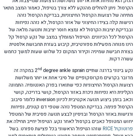
הנזק הוא מתיחת אחת או יותר משלושת הרצועות שמייצבות את
הקרסול. ניתן להחלים מהנקע ללא צורך בטיפול, כאמור המצב מתאר
מתיחה של רצועות הקרסול החיצוניות, בבדיקת הקרסול נזהה
רגישות קלה בצידו החיצוני של אזור הקרסול, לא נזהה נפיחות
ובבדיקת יציבות הקרסול לא נמצא חוסר יציבות ותנועה מלאה של
הקרסול לכל הכיוונים. הטיפול המומלץ במצב של נקע קרסול קל
הינו מנוחה מפעילות ספורטיבית, קיבוע בעזרת תחבושת אלסטית
בצורת חבישת שמיניה וקירור המקום כל שלוש שעות למשך כחמש
עשרה דקות.
nd
נקע בינוני בדרגה שתיים 2
degree ankle sprain במקרה זה
מדובר בקרעים מקרוסקופיים של סיבי אחת או יותר משלושת
רצועות הקרסול החיצוניות כפי שתוארו בפרק האנטומיה. התמונה
הקלינית היא נפיחות ניכרת באזור הקרסול, קושי בדריכה, קושי
וכאב בזמן ביצוע תנועה אקטיבית לכיוון inversion כלומר סיבוב
הקרסול פנימה. בבדיקת המטפל נזהה שטפי דם קטנים, נפיחות
ורגישות באזור הקרסול ובניסיון לבצע תנועה פסיבית של המטפל
יחוש המטופל כאבים בקרסול לאחר נקע. הטיפול יחייב תחילה את
פרוטוקול RICE
שזהו הטיפול הראשוני בכל פציעת ספורט. בשל