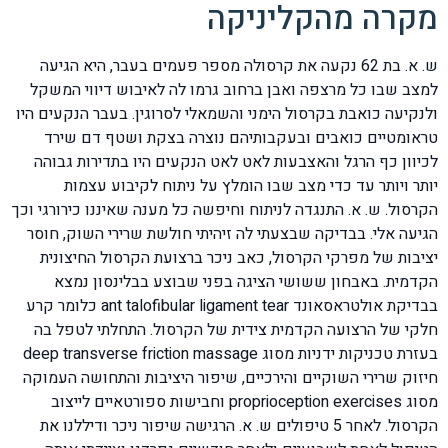
מקרה מהקליניקה
ש. א. בת 62 נקעה את קרסולה מספר פעמים בעבר, היא הגיעה
למצב שבו כל מרצפה ואבן ברחוב גרמו לה לאיבוש דיווי המשקל
ולנקיעה כואבת בקרסול הימני והשמאלי לסרוגין. בעבר הנקעים היו
טראומטיים כואבים ובעקבותיהם נוצרה בצקת ושטף דם שירד
לכיוון כף הרגל והאצבעות לאט לאט הנקעים היו בתדירות גבוהה
יותר ויותר עד כדי מצב שבו הומלץ על ניתוח לקיבוע עצמות
הקרסול. ש. א. התנגדה לניתוח וחיפשה כל מענה שאיננו כירורגי וכך
הגיעה אלי. בבדיקה שבצעתי לה זיהיתי חולשת שרירי השוק, חוסר
יציבות של מפרקי הקרסול, כאב ניכר ברצועת הקרסול החיצונית
הקדמית. באבחון ששושי הציגה בפני שבוצע בבלינסון נמצא
בבדיקת אולטראסאונד ant talofibular ligament tear כלומר קרע
חלקי של הרצועה הקדמית צידית של הקרסול. התחלתי לטפל בה
בעזרת טכניקות ידניות מסוג deep transverse friction massage
חיזוק שרירי השוקיים והירכיים, שיפור היציבות והתחושה העמוקה
מסוג proprioception exercises וחבישות ספורטאיים לייצוב
הקרסול. לאחר 5 טיפולים ש. א. הרגישה שיפור ניכר ודיללנו את