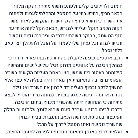
חימום ולדילוגים קלים ולפתע חשתי מתיחה חזקה מלווה
בכאב חריף, התיישבתי על הספסל והתחלתי לעסות ולמתוח
את השריר כי חשתי כיווץ חזק והשריר התקשה, לאחר עשר
דקות הכאב הוקל ועליתי למגרש, הכאב הקל ליווה אותי עד
סוף המשחק, בבוקר כשהתעוררתי השריר היה נפוח נוקשה
ורגיש למגע וכל נסיון שלי לעמוד על הרגל ולהתהלך יצר כאב
בלתי נסבל.
רוכב אופניים שפנה לקבלת פיזיותרפיה במרפאתי, דיווח כי
במהלך רכיבה על אופניים מרחק רגיל של שלושים וחמישה
קילומטר באיזור בית שמש, חש באחת העליות הקשות בשריר
התאומים צריבה פתאומית אך מאחר והיה בעליה לא עצר אלא
המשיך לרכב ובסוף העליה ירד לבחון את השריר ואז גילה
נקודה אדומה רגישה למגע בשריר, כמענה מיידי התחיל לבצע
מתיחות כי התחושה היתה שהשריר מכווץ, בתום הרכיבה
בדרכו לביתו הרגיש שבכל פעם שהוא לוחץ על דוושת הדלק
והמעצור במכונית תחושת הכאב מתגברת, בבית הבחין
שהשריר נוקשה ואינו מסוגל לדרוך על הרגל.
נאלצתי לרוץ באופן פתאומי ממכונית לפרצה למעבר החציה,