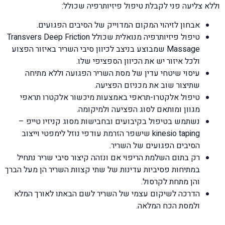
וללא צליעה פני לקבלת טיפול פיזיותרפיה שכולל:
אבחון לזיהוי המקום המדוייק של הסיבים הפגועים.
טיפול פיזיותרפיה מנואלית שכולל Transvers Deep Friction
Massage שמבוצע בניצב לכיוון סיבי השריר באיזור הפצוע
ולכל איזור יש את הכיוון הספציפי שלו.
עיסוי שיטחי עדין של מסת השריר הפגועה וללא מתיחה
שתיצור שוב את מכניזם הפציעה.
טיפול אלקטרו-תראפי באמצעות מיכשור אלקטרו תראפי
מגוון ומותאם לסוג הפציעה ולמיקומה.
נשתמש בטיפול בקיבועים ובחבישות מסוג קניזיו טייפ –
kinesio taping שישפר הזרמת עודפי נוזל לימפטי וייצוב
הסיבים הפגועים של השריר.
רק בתום השלמת הריפוי אם ונזהה קיצור סיבי שריר נתחיל
במתיחות פסיביות עדינות של שתי קצוות השריר הן מעל הברך
והן מתחת לקרסול.
הדרכה לשיקום עצמי של השריר לשם הבאתו לאורך המלא
ולמסת הכח המלאה.