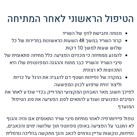
הטיפול הראשוני לאחר המתיחה
מנוחה וחבישת לחץ של השריר.
קרור השריר במשך 48 השעות הראשונות בתדירות של כל
שלוש שעות למשך 10 דקות.
להמנע ממתיחה כי מכניזם הפציעה כלל מתיחה פתאומית של
סיבי השריר והשריר כבר מתוח וההגנה הספונטנית שלו היא
התכווצות לא רצונית.
במקרה של נפיחות ושטף דם להגביה את הרגל על כריות
וליצור זווית שיפוע לכוון המפשעה.
לפיכך חשוב מאד האבחון המקצועי המדוייק בכדי שנדע לאתר את
הסיבים הפגועים ושנדע להתאים לסוג הפציעה את סוג הטיפול
המועדף.
טפול פיזיותרפיה לאחר מתיחת סיבי שריר התאומים אם והיה והגוף
לא התגבר על הפציעה באופן ספונטני תוך שלושה ימים והכאבים,
נפיחות, נוקשות עדיין גורמים לכאב והנך מתקשה בהליכה נורמלית