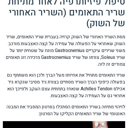
טיפול פיזיותרפיה לאחר מתיחת
שריר התאומים (השריר האחורי
של השוק)
מסת השריר האחורי של השוק קרויה בעברית שריר התאומים, שריר
השוק שאחראי על הפעולה של עמידה על קצה האצבעות מורכב
משני שרירים עיקריים Gastrocnemius מונח על שטחית יותר על
שריר Soleus, צורתו של שריר Gastrocnemius מזכירה זוג תאומים
צמודים זה לזה.
שריר התאומים מתחיל את אחיזתו מעל הברך ולכן הוא משתתף גם
בפעולה כיפוף הברך השריר מסתיים בצורת גיד מסיבי שנקרא גיד
אכילס Achilles Tendon שנאחז בתחתית עצם העקב ולפיכך הוא
אחראי גם על העמידה על קצה האצבעות.
לזיהוי מתיחה בשריר התאומים הסתכלו בסרטון המסביר את המבנה
האנטומי של שריר התאומים הקליקו על הסרטון: