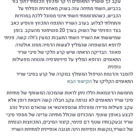
עקב כך ששריר התאומים הי קר ומכווץ ונכנסתי לתוך בור
בכביש, חשתי מתיחה עזה בשוק מאחורנית ונפלתי על
הכביש, כשהתרוממתי חשתי אינני מסוגל ללכת במהירות
והתחלתי לצלוע. בערב השריר התנפח התכווץ והופיע כאב
בצד הפנימי של השוק בערך 20 סנטימטר מהעקב. בזמן
שמיששתי את השריר חשתי התעבות כמעין ג'ולה קשה. פניתי
לרופא המשפחה שהמליץ לעשות הדמיה מסוג אולטרה
סאונד. הבדיקה הראתה שיש קרע חלקי של סיבי שריר
התאומים. הרופא המליץ על פיזיותרפיה ומנוחה מפעילות
גופנית.
להסבר והדגמת הטיפול המומלץ במקרה של קרע בסיבי שריר
התאומים הקליקו על
הקישור הבא
מחמשת הדוגמאות הללו ניתן לראות שהמכנה המשותף של מתיחת
סיבי שריר התאומים לא נגרמה עקב חבלה קשה ויוצאת דופן אלא
עקב פעילות סדירה ומורגלת שהספורטאי או שהאדם הרגיל נוהג
לבצע באופן שוטף. המכניזם שכולל מתיחה עדינה של מספר סיבי
שריר ובעקבותיו שטף דם פנימי, קיצור הסיבים, התכווצות הגנתית
של השריר,נוקשות ונפיחות הינה תגובה אופיינית למתיחת השריר.