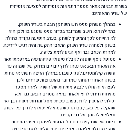
בשרות הבאות אתאר מספר דוגמאות אופייניות לפציעה אופיינית
של שריר התאומים:
במהלך משחק טניס חש השחקן חבטה בשריר השוק,
בתחילה הוא חשב שמדובר בכדור טניס שפגע בו ולכן הוא
לא התייחס לכך והמשיך לשחק, בערב הופיעה נקודה כחולה
בשוק ולמחרת שריר השוק התאבן התקשה והיה רגיש לדריכה,
למחרת הכאב גבר ואף הגיע לרמת צליעה.
מטופל נוסף שפנה לקבלת טיפולי פיזיותרפיה במרפאתי תאר
את התאור הבא: אני נטהג לרוץ יום יום מרחק של שמונה עד
עשרה קילומטרים,לפני כשבוע במהלך הריצה חשתי אי נוחות
בשוק האחורי הנחתי שמדובר בהתכווצות שרירים ולכן
לעצרתי והתחלתי לבצע מתיחות של השריר לאחר מספר
מתיחות חזרתי לרוץ ולאחר כמאה מטרים הכאב גבר ולא
יכולתי להמשיך לרוץ, בערב עשיתי מסג' ומרחתי משחת בן גאי
שהקלה על כאבי, בבוקר כשקמתי לא יכולתי לדרוך על השוק
ונאלצתי להתמך על גבי קביים.
דיווח של שחקנית כדור סל: הגעתי לאימון בצעתי מתיחות
שאני מורגלת אליהם באופן יום יומי, עליתי למגרש לריצת