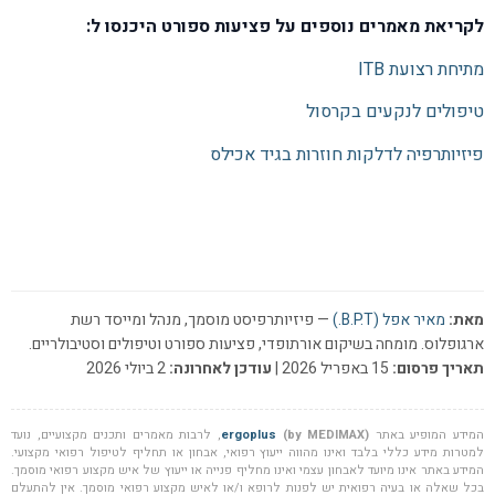
לקריאת מאמרים נוספים על פציעות ספורט היכנסו ל:
מתיחת רצועת ITB
טיפולים לנקעים בקרסול
פיזיותרפיה לדלקות חוזרות בגיד אכילס
מאת:
מאיר אפל (B.P.T.)
— פיזיותרפיסט מוסמך, מנהל ומייסד רשת
ארגופלוס. מומחה בשיקום אורתופדי, פציעות ספורט וטיפולים וסטיבולריים.
תאריך פרסום:
15 באפריל 2026 |
עודכן לאחרונה:
2 ביולי 2026
המידע המופיע באתר
(by MEDIMAX)
ergoplus
, לרבות מאמרים ותכנים מקצועיים, נועד
למטרות מידע כללי בלבד ואינו מהווה ייעוץ רפואי, אבחון או תחליף לטיפול רפואי מקצועי.
המידע באתר אינו מיועד לאבחון עצמי ואינו מחליף פנייה או ייעוץ של איש מקצוע רפואי מוסמך.
בכל שאלה או בעיה רפואית יש לפנות לרופא ו/או לאיש מקצוע רפואי מוסמך. אין להתעלם