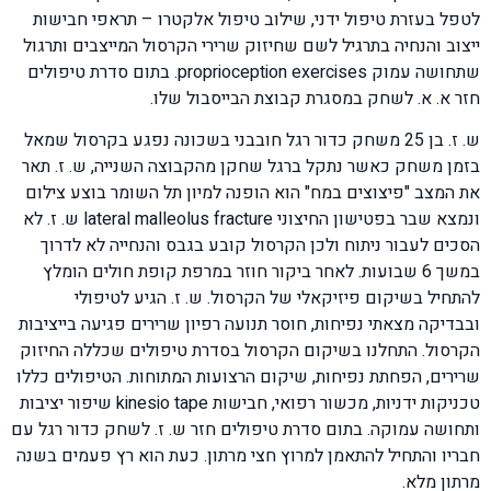
לטפל בעזרת טיפול ידני, שילוב טיפול אלקטרו – תראפי חבישות
ייצוב והנחיה בתרגיל לשם שחיזוק שרירי הקרסול המייצבים ותרגול
שתחושה עמוק proprioception exercises. בתום סדרת טיפולים
חזר א. א. לשחק במסגרת קבוצת הבייסבול שלו.
ש. ז. בן 25 משחק כדור רגל חובבני בשכונה נפגע בקרסול שמאל
בזמן משחק כאשר נתקל ברגל שחקן מהקבוצה השנייה, ש. ז. תאר
את המצב "פיצוצים במח" הוא הופנה למיון תל השומר בוצע צילום
ונמצא שבר בפטישון החיצוני lateral malleolus fracture ש. ז. לא
הסכים לעבור ניתוח ולכן הקרסול קובע בגבס והנחייה לא לדרוך
במשך 6 שבועות. לאחר ביקור חוזר במרפת קופת חולים הומלץ
להתחיל בשיקום פיזיקאלי של הקרסול. ש. ז. הגיע לטיפולי
ובבדיקה מצאתי נפיחות, חוסר תנועה רפיון שרירים פגיעה בייציבות
הקרסול. התחלנו בשיקום הקרסול בסדרת טיפולים שכללה החיזוק
שרירים, הפחתת נפיחות, שיקום הרצועות המתוחות. הטיפולים כללו
טכניקות ידניות, מכשור רפואי, חבישות kinesio tape שיפור יציבות
ותחושה עמוקה. בתום סדרת טיפולים חזר ש. ז. לשחק כדור רגל עם
חבריו והתחיל להתאמן למרוץ חצי מרתון. כעת הוא רץ פעמים בשנה
מרתון מלא.