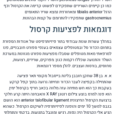
כמו כן קיימים השרירים שתפקידם לפשוט קדימה את הקרסול וכף
הרגל tibialis anterior ומאחורנית נמצא שריר התאומים
gastrocnemius שתפקידו להתרומם על קצות הבהונות.
דוגמאות לפציעות קרסול
במהלך עשרות שנות עבודתי בתור פיזיותרפיסט של אגודות הספורת
בתחום הכדור סל ובמטופלים עצמאים בענפי ספורט חובבניים, פנו
למרפאתי מאות מטופלים שסבלו מפציעות ספורט מגוונות במערכת
השלד והתנועה שכללו רקמות כגון: מפרקים, שרירים, רצועות,
סחוסים, בורסות ועצבים. להלן מספר דוגמאות:
א. א. בן 38 שחקן חובבן בליגת בייסבול מקומי תאר פציעה
שהתחילה בקפיצה לעבר הכדור ונחיתה גרועה בתוך קפל קרקע
בעקבות כך הוא חש מתיחה עזה מלווה בכאב חריף בקרסול ימין.
הוא פנה למרמ בוצע צילום רנטגן X RAY והאבחנה היתה קרע חלקי
ברצועת הקרסול החיצונית anterior talofibular ligament הוא הושם
בגבס למשך 10 ימים והופנה לפיזיותרפיה לשיקום הקרסול. כשהוא
הגיע אלי הקרסול היה נפוח, רגיש ומוגבל בתנועות. בדקתי והתחלתי