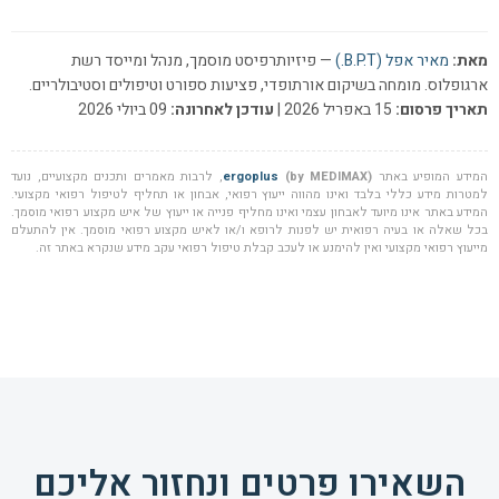
מאת:
מאיר אפל (B.P.T.)
— פיזיותרפיסט מוסמך, מנהל ומייסד רשת
ארגופלוס. מומחה בשיקום אורתופדי, פציעות ספורט וטיפולים וסטיבולריים.
תאריך פרסום:
15 באפריל 2026 |
עודכן לאחרונה:
09 ביולי 2026
המידע המופיע באתר
(by MEDIMAX)
ergoplus
, לרבות מאמרים ותכנים מקצועיים, נועד
למטרות מידע כללי בלבד ואינו מהווה ייעוץ רפואי, אבחון או תחליף לטיפול רפואי מקצועי.
המידע באתר אינו מיועד לאבחון עצמי ואינו מחליף פנייה או ייעוץ של איש מקצוע רפואי מוסמך.
בכל שאלה או בעיה רפואית יש לפנות לרופא ו/או לאיש מקצוע רפואי מוסמך. אין להתעלם
מייעוץ רפואי מקצועי ואין להימנע או לעכב קבלת טיפול רפואי עקב מידע שנקרא באתר זה.
השאירו פרטים ונחזור אליכם