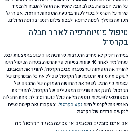
על הרגל הפצועה. בשלב הבא להסיר את הנעל להגביה ולהצמיד
קירור על הקרסול בכדי לעזור במניעת התנפחות הקרסול, אם הרגל
מעוותת מומלץ לפנות לרופא ולבצע צילום רנטגן בקופת החולים.
טיפול פיזיותרפיה לאחר חבלה
בקרסול
במידה והנזק לא מחייב התערבות כירורגית או קיבוע באמצעות גבס,
נתחיל מיד לאחר 48 שעות בטיפול פיזיותרפיה. מטרות הטיפול הינה
להוריד את הנפיחות שהצטברה סביב הקרסול, להוריד את הכאבים,
לשקם את טווחי התנועה של הקרסול שכולל את כל המפרקים של
עצמות כף הרגל, לשפר את התחושה העמוקה של המבנים של
הקרסול, לחזק את השרירים המפעילים של הקרסול, להחזיר את
הספורטאי לפעילות גופנית מלאה כולל כושר וסיבולת. אחת החבלות
האופייניות לקרסול הינה
נקע בקרסול
, ובעקבות זאת קיימת נטייה
לנקעים חוזרים של הקרסול.
אם אתם סובלים מכאבים או פציעה באזור הקרסול את