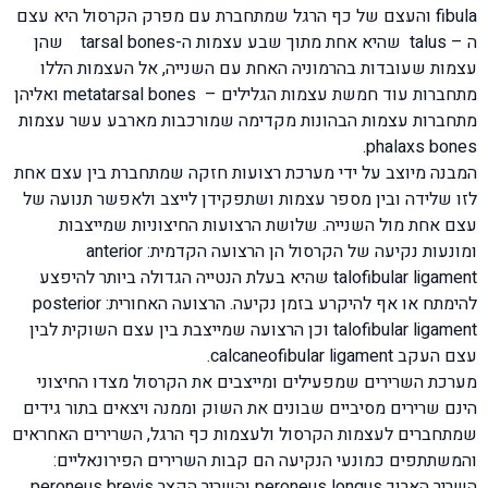
fibula והעצם של כף הרגל שמתחברת עם מפרק הקרסול היא עצם
ה – talus שהיא אחת מתוך שבע עצמות ה-tarsal bones שהן
עצמות שעובדות בהרמוניה האחת עם השנייה, אל העצמות הללו
מתחברות עוד חמשת עצמות הגלילים – metatarsal bones ואליהן
מתחברות עצמות הבהונות מקדימה שמורכבות מארבע עשר עצמות
phalaxs bones.
המבנה מיוצב על ידי מערכת רצועות חזקה שמתחברת בין עצם אחת
לזו שלידה ובין מספר עצמות ושתפקידן לייצב ולאפשר תנועה של
עצם אחת מול השנייה. שלושת הרצועות החיצוניות שמייצבות
ומונעות נקיעה של הקרסול הן הרצועה הקדמית: anterior
talofibular ligament שהיא בעלת הנטייה הגדולה ביותר להיפצע
להימתח או אף להיקרע בזמן נקיעה. הרצועה האחורית: posterior
talofibular ligament וכן הרצועה שמייצבת בין עצם השוקית לבין
עצם העקב calcaneofibular ligament.
מערכת השרירים שמפעילים ומייצבים את הקרסול מצדו החיצוני
הינם שרירים מסיביים שבונים את השוק וממנה ויצאים בתור גידים
שמתחברים לעצמות הקרסול ולעצמות כף הרגל, השרירים האחראים
והמשתתפים כמונעי הנקיעה הם קבות השרירים הפירונאליים:
השריר הארוך peroneus longus והשריר הקצר peroneus brevis.