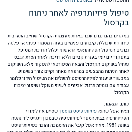
תהססו ופנו אלינו
באמצעות הטופס
טיפול פיזיותרפיה לאחר ניתוח
בקרסול
במקרים בהם נגרם שבר באחת מעצמות הקרסול שחייב התערבות
כירורגית שכוללת קיבועים פנימיים בעזרת מסמור פנימי או פלטה
וברגים הטיפול הפיזיותראפי הראשוני יכלול הדרכת המטופל
בתפקוד יום יומי בעזרת קביים וללא דריכה. לאחר הסרת הגבס
נתחיל בשיקום הקרסול והבאת הספורטאי לתפקוד מלא. השיקום
לאחר הניתוח מתבצעים במרפאה מאחר וקיים צורך בשימוש
במכשור שיעזור לפיזיותרפיסט להשלים את הטיפול הידני כלומר
עבודה עם גומיות תרגול, אביזרים לשיווי משקל ושיפור יציבות
הקרסול.
כותב המאמר:
מאיר אפל שהוא
פיזיותרפיסט מוסמך
שסיים את לימודי
הפיזיותרפיה בבית הספר לפיזיותרפיה שבמכון וינגייט ליד נתניה
בשנת 1981. מאיר אפל קיבל את ההסמכה והוכר כפיזיותרפיסט