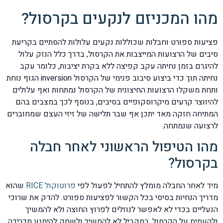
מהו המכניזם לנקעים בקרסול?
פציעות ספורט וחבלות שכוללות נקעים עלולות להסתיים בקריעת
סיבים של הרצועות המייצבות את הקרסול, בדרך כלל הנזק עלול
להיגרם בזמן נחיתה עקב קפיצה ללא בקרת יציבות, כלומר עקב
נחיתה תוך כדי ביצוע סיבוב פנימי של הקרסול inversion הגוף נוחת
ותחת משקלו הרצועות החיצונית של הקרסול נמתחות ואף עלולים
להיווצר קרעים מיקרוסקופיים בסיבים, בנוסף לכך במצבים בהם
המתיחה חזקה מאד יתכן אף שבר תלישה של זיזי העצם שמחוברים
לרצועה שנמתחה.
מהו הטיפול הראשוני לאחר חבלה
בקרסול?
מיד לאחר החבלה מומלץ להתחיל לפעול לפי
פרוטוקול RICE
שהוא
מדריך הנחיות בסיסי בכל הקשור לפציעות ספורט. להדק את שרוכי
הנעליים בכדי לא לאפשר לנוזלים לפרוץ החוצה ולא להמשיך
ולהעמיס על הקרסול, במקביל לא להמשיך ולשחק להימנע מדריכה