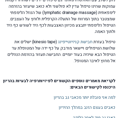
ניתן לשלב עם האולטרה סאונד גם טיפולים ידניים לשחרור רקמות
עמוקות שהינו טיפול עדין לא פולשני ולא כואב שיעזור בהזרמה
לימפאתית (lymphatic drainage massage) של הנוזל הלימפתי
שמצטבר בתוך המרווח של התעלה הקרפלית ולוחץ על העצבים.
הטיפול הלימפתי יתבצע מכיוון האצבעות לכף היד לשורש כף היד
ולתוך האמה.
טיפול בעזרת
חבישת קניזיוטייפינג
(kinesio tape) ישלים את
שלושת הטיפולים ויישאר מודבק על כף ידה של המטופלת עד
הטיפול הבא שיהיה בעוד יומיים. החבישה תעזור בהזרמת הנוזלים
אל מחוץ לאיבר המטופל.
לקריאת מאמרים נוספים הקשורים לפיזיותרפיה לבעיות בהריון
היכנסו לקישורים הבאים:
למה אני סובלת יותר מכאבי גב בהריון
כאבים בעצם הזנב במהלך ההיריון
כאבי גב מיד לאחר הלידה