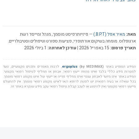
מאת:
מאיר אפל (B.P.T.)
— פיזיותרפיסט מוסמך, מנהל ומייסד רשת
ארגופלוס. מומחה בשיקום אורתופדי, פציעות ספורט וטיפולים וסטיבולריים.
תאריך פרסום:
15 באפריל 2026 |
עודכן לאחרונה:
1 ביולי 2026
המידע המופיע באתר
(by MEDIMAX)
ergoplus
, לרבות מאמרים ותכנים מקצועיים, נועד
למטרות מידע כללי בלבד ואינו מהווה ייעוץ רפואי, אבחון או תחליף לטיפול רפואי מקצועי.
המידע באתר אינו מיועד לאבחון עצמי ואינו מחליף פנייה או ייעוץ של איש מקצוע רפואי מוסמך.
בכל שאלה או בעיה רפואית יש לפנות לרופא ו/או לאיש מקצוע רפואי מוסמך. אין להתעלם
מייעוץ רפואי מקצועי ואין להימנע או לעכב קבלת טיפול רפואי עקב מידע שנקרא באתר זה.