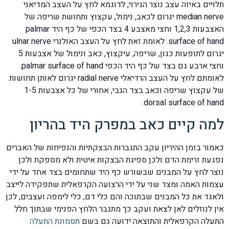
תלויים באיזה עצב נוצר הגירוי, לדוגמא לחץ על העצב המדיאני
median nerve יגרום לכאב, נימול, עקצוץ ותחושת שריפה של
האצבעות 1,2,3 וחצי מאצבע 4 בצד הכפי של כף היד palmar
surface of hand. לאומת זאת לחץ על העצב האולנרי ulnar nerve
יגרום לתופעות כגון, שריפה, עיקצוץ, כאב ונימול של אצבעות 5
וחצי ארבע גם בצד של כף היד הכפי palmar surface of hand.
לאומתם לחץ על העצב הרדיאלי radial nerve יגרום לאותן תחושות
של עקצוץ שריפה וכאב בצד הגבי, אחורי של כל אצבעות 1-5
dorsal surface of hand.
למה קיים כאב במפרק היד בהריון
כאמור בזמן ההיריון עקב התגברות הבצקתיות והנפיחות של האברים
נפגעת זרימת הדם ולכן ספיגת הבצקות איטית ולא מספקת ולכן
נוצר לחץ על המבנים שבשורש כף היד שתחומים בצד אחד על ידי
עצמות האמה ומצד שני על ידי הרצועה הקרפאלית שתפקידה לייצב
ולאגד את כל המבנים שבתוכה והם כלי דם, כלי לימפה ועצבים, לכן
אין לנוזלים לאן לצאת ועקב כך מתגבר הלחץ הפנימי שבתוך חלל
התעלה הקרפאלית והתוצאה ידועה גם בשם
תסמונת התעלה