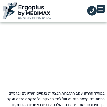
הקליניקות שלנו
השירותים שלנו
עמוד הבית
מידע מקצועי
כאב במפרק היד בהריון
דף הבית
»
בלוג
»
שורש כף היד ואצבעות
»
כאב במפרק היד בהריון
במהלך ההריון עקב התגברות הבצקות בגפיים העליונים ובגפיים
התחתונים קיימת תופעה של לחץ הבצקת על הרקמה הרכה ועקב
כך נוצרת חסימת זרימת דם והולכה עצבית באזורים המרוחקים