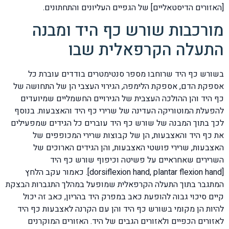
[האזורים הדיסטאליים] של הגפיים העליונים והתחתונים.
מורכבות שורש כף היד ומבנה
התעלה הקרפאלית שבו
בשורש כף היד שרוחבו מספר סנטימטרים בודדים עוברת כל
אספקת הדם, אספקת הלימפה, הגירוי העצבי הן של התחושה של
כף היד והן ההולכה העצבית של הגירויים החשמליים שמיועדים
להפעלת המוטוריקה העדינה של שרירי כף היד והאצבעות. בנוסף
לכך בתוך המבנה של שורש כף היד עוברים כל הגידים שמפעילים
את כף היד והאצבעות, הן של קבוצות שרירי המכופפים של
האצבעות, שרירי פושטי האצבעות, והן הגידים הארוכים של
השרירים שאחראיים על פשיטה וכיפוף שורש כף היד
[dorsiflexion hand, plantar flexion hand]. כאמור עקב הלחץ
המתגבר בתוך התעלה הקרפאלית שמופעל במהלך התגברות הבצקת
קיים סיכוי גבוה להופעת כאב במפרק היד בהריון, כאב זה יכול
להיות הן מקומי בשורש כף היד והן עם הקרנה לאצבעות כף היד
לאזורים הכפיים ולאזורים הגבים של היד. האזורים המוקרנים