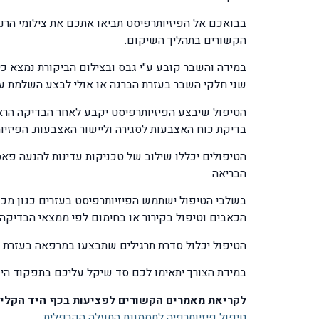
בבואכם אל הפיזיותרפיסט תביאו אתכם את צילומי הרנט
הקשורים בתהליך השיקום.
במידה והשבר קובע ע"י גבס ובצילום הביקורת נמצא כי
שני חלקי השבר בעזרת הברגה או אולי לבצע השלמת ע
הטיפול שיבצע הפיזיותרפיסט יקבע לאחר הבדיקה הראש
בדיקת כוח האצבעות לסגירה וליישור האצבעות. הפיזיו
הטיפולים יכללו שילוב של טכניקות עדינות להנעה פא
הבריאה.
בשלבי הטיפול ישתמש הפיזיותרפיסט בעזרים כגון מכש
הכאבים וטיפול בקירור או בחימום לפי ממצאי הבדיקה.
הטיפול יכלול סדרת תרגילים שתבצעו במרפאה בעזרת כד
במידת הצורך יתאימו לכם סד שיקל עליכם בתפקוד היום
לקריאת מאמרים הקשורים לפציעות בכף היד הקליק
טיפול פיזיותרפיה לתסמונת התעלה הקרפלית