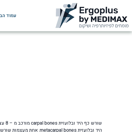
עמוד הב
שיקום שבר בעצם הס
היד ובלועזית metacarpal bones. אחת מעצמות שורש כף היד היא עצם הסירה ובלועזית scaphoid bone.