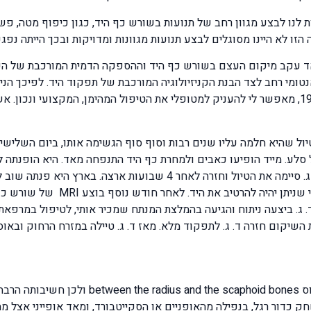
נו לבצע מגוון רחב של תנועות בשורש כף היד, כגון כיפוף מטה, פשי
ו לא היינו מסוגלים לבצע תנועות מגוונות ומדויקות ובכך הייתה נפגע
עצם הסירה scaphoid bone אופייני מאד עקב מיקום העצם בשורש כף היד וההספקה הדמית 
טומי רחב לצד הבנת הקניזיולוגיה המורכבת של תפקוד היד. לפיכך הנ
כפיזיותרפיסט מוסמך על ידי משרד הבריאות משנת 1981, מאפשר לי להעניק למטופלי את הטיפול המה
מריקה, טיול שהיא חלמה עליו שנים רבות וסוף סוף הגשימה אותו, ביום השל
 סלע. מייד הופיעו כאבים ולמחרת כף היד התנפחה מאד. היא הופנתה 
נמצא שום שבר, לייתר ביטחון החליטו לגבס את ידה. ד. ג. סיימה את הטיול 
הסירה. הגבס הוסר והיד הושמה שוב בג
. ג. ביצעה ניתוח והגיעה בהמלצת המנתח שמכיר אותי, לטיפול במרפאתי
שיקום חזרה ד. ג. לתפקוד מלא. מאז ד. ג. טיילה במזרח הרחוק ובאוסטר
עצם הסירה ממוקמת בין הקצה המרוחק של עצם הר
 כדור רגל, בנפילה מהאופניים או הסקייטבורד, ומאד אופייני אצל מח