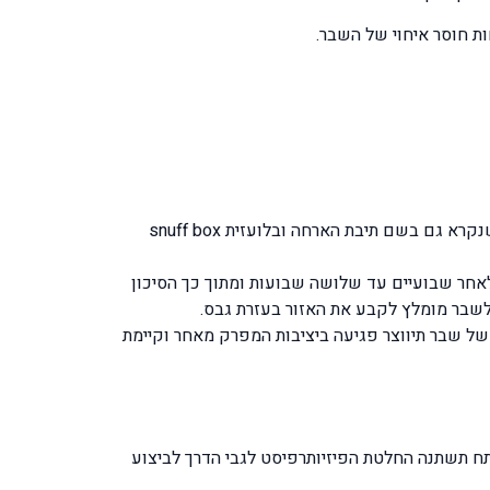
 חוסר איחוי של השבר.
האבחון מתבצע על ידי הפעלת לחץ של דחיסת האגודל כלפי שורש כף היד וכן על ידי מישוש באזור שמתחת לבסיס האגודל שנקרא גם בשם תיבת הארחה ובלועזית snuff box
 רנטגן. הבעיה ש כ-30% מהמקרים של השבר יתגלו רק לאחר שבועיים עד שלושה שבועות ומתוך כך הסיכון
צם. בכל מקרה של שבר תיווצר פגיעה ביציבות המפרק מאחר וקיימת
 תשתנה החלטת הפיזיותרפיסט לגבי הדרך לביצוע