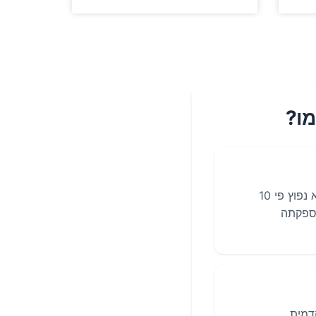
מו?
שבר בעצם הסירה הוא שבר נפוץ בשורש כף היד, במיוחד בקרב עוסקים בספורט, והוא נפוץ פי 10
מיקומה והספקתה
דמית