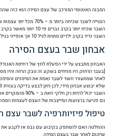
המבנה האנטומי המורכב של עצם הסירה הוא כזה שההז
הנטייה לשבר שכיחה ביותר מ – 70% מכל יתר עצמות שורש כף היד.
השבר שכיח יותר בקרב גברים פי 10 יותר מאשר בקרב נשים.
השבר נדיר בקרב ילדים מתחת לגיל 10 אך אופייני בגילאים 15 – 40 שנה.
אבחון שבר בעצם הסירה
[בעבר הרחוק היו מניחים בשקע זה טבק הרחה והיו מסניפ
שלא יבוצע אבחון מידי, לכן ניתן לבצע בדיקה בעזרת MRI או בעזרת CT לשורש כף היד. במידה ואובחן שבר או שקיים חשד לשבר מומלץ לקבע את האזור בעזרת גבס.
השבר יכול להיות
גם פגיעה ברצועות המייצבות של העצם לעצמות הסמוכו
טיפול פיזיותרפיה לשבר עצם ה
ההחלטה האם להסתפק בקיבוע עם גבס או לקבע את שני
שיקום לאחר שבר בעצם הסירה.