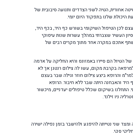
טה אחורית, הטיה לשני הצדדים ותנועה סיבובית של
ת היכולת שלנו בתפקוד היום יומי.
המורכבת של העצם לכן הטיפול השיקומי בשורש כף היד, בכף היד,
יסיון העשיר שצברתי במהלך עשרות שנות עיסוקי
ימן, המקצועי ונכון. אשתף אתכם במקרה אחד מתוך מקרים רבים של
ישי של הטיול הם סיירו באמזונס והיא החליקה על אדמה
למרפאה בקרבת מקום, עשו לה צילום רנטגן אך לא
וחזרה לאחר 4 שבועות ארצה. בארץ היא פנתה שוב למר"מ והרופא ביצע צילום חוזר וגילה שבר בעצם
בס סינטטי בכדי שניתן יהיה להרטיב את היד. לאחר חודש נוסף בוצע MRI של שורש כף היד והאבחנה היתה שבר ללא חיבור. הרופא
. התחלנו בשיקום שכלל טיפולים יעדניים, מיכשור
ליה ניו זילנד.
דיוס between the radius and the scaphoid bones ולכן חשיבותה הרבה ומצד שני נטייתה להיפגע ולהישבר בזמן נפילה ישירה
ליקי סקי.