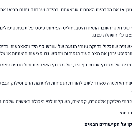
גן או את ההדמיות האחרות שבצעתם. במידה ועברתם ניתוח תביאו את 
 שני חלקי השבר התאחו היטב, יחליט הפיזיותרפיסט על תכנית טיפולים
צם ע"י השתלת עצם.
ונית שתכלול בדיקת טווחי תנועה של שורש כף היד והאצבעות. בדיקת
תרפיסט יבחן את מצב העור הנפיחות ויחפש גם פציעות חיצוניות או צל
סיבית של מפרקי שורש כף היד, של מפרקי האצבעות ושל תנועת עצמות
יר האולטרה סאונד לשם להורדת הנפיחות ולהזרמת הדם וסילוק הבצקת
ורי סיליקון אלסטיים, קפיצים, משקלות לפי היכולת האישית שלכם וכן
 יומי.
ו על הקישורים הבאים: