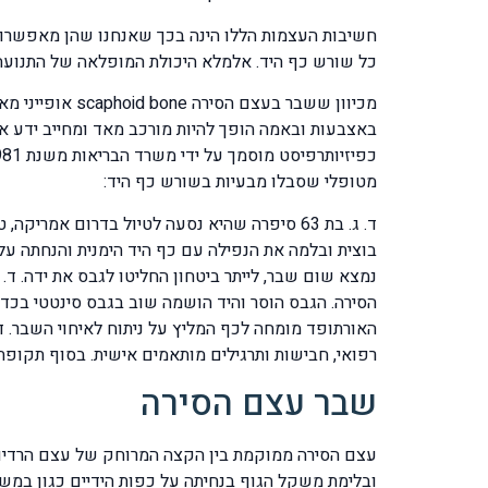
חשיבות העצמות הללו הינה בכך שאנחנו שהן מאפשרות ל
כל שורש כף היד. אלמלא היכולת המופלאה של התנועה הז
מכיוון ששבר ב
באצבעות ובאמה הופך להיות מורכב מאד ומחייב ידע אנ
מטופלי שסבלו מבעיות בשורש כף היד:
ד. ג. בת 63 סיפרה שהיא נסעה לטיול בדרום א
בוצית ובלמה את הנפילה עם כף היד הימנית והנחתה על
האורתופד מומחה לכף המליץ על ניתוח לאיחוי השבר. ד
רפואי, חבישות ותרגילים מותאמים אישית. בסוף תקופת ה
שבר עצם הסירה
ובלימת משקל הגוף בנחיתה על כפות הידיים כגון במשחק