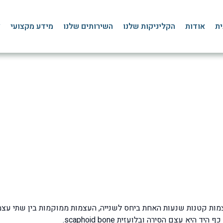
ית
אודות
הקליניקות שלנו
השירותים שלנו
מידע מקצועי
צ
ירה: אבחון, טיפול ופיזיו
דף הבית
»
בלוג
»
שורש כף היד ואצבעות
»
שיקום לאחר שבר בעצם הסירה