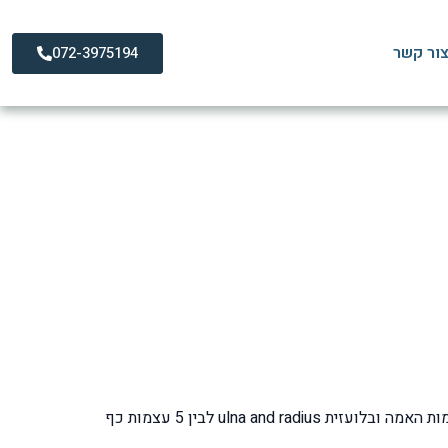
ור קשר
072-3975194
תרפיה לחזרה מלאה
שורש כף היד ובלועזית carpal bones מורכב מ – 8 עצמות קטנות שנעות האחת ביחס לשנייה, העצמות ממוקמות בין שתי עצמות האמה ובלועזית ulna and radius לבין 5 עצמות כף