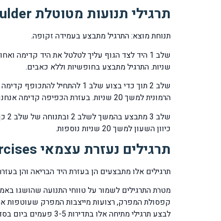
תרגילי תנועות מטוטלת pendulum exercise shoulder
תנוחת מוצא: התרגיל מתבצע בעמידה זקופה.
שניות. התרגיל מתבצע בחופשיות וללא כאבים.
שלב 2 תוך כדי בצוע שלב 1 לה
הרמונית למשך 20 שניות. בעזרת הכפיפה קדימה אנחנו משיגים הגדלת טווח התנועה של הכתף קדימה ומבלי צורך לאמץ את שרירי הכתף וללא הפעלת לחץ תוך מפרקי מיותר.
כיוון השעון למשך 20 שניות נוספות.
תרגילים נעזרת עצמאי self assisted shoulder exercises
תרגילים אלו מתבצעים הן בעזרת היד הבריאה והן בעזר
מטרת התרגילים לשמור על טווחי התנועה שהושגו באמצע
קפסולת המפרק, רצועות מייצבות המפרק שעוטפות את ה
לבצע תרגילי מתיחה אלו בתדירות 3-5 פעמים ביום בסדרות של 20 חזרות לכיוונים ולתנועות שהדריך המטפל.