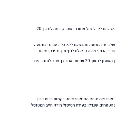
שלב 1 היד לצד הגוף עליך לטלטל את היד קדימה ואחורה ללא מאמץ וללא התנגדות ולתת לכח ההתמדה להרים את היד מעלה ואז לתת ליד ליפול אחורה ושוב קדימה למשך 20
ייה. גם בשלב זה התנועה מתבצעת ללא כל כאבים ובתנועה
שלב 3 מתבצע בהמשך לשלב 2 ובתנוחה של שלב 2 כך שהגוף כפוף כלפי מטה. התרגיל יכלול תנועה סיבובית של היד נגד כוון השעון למשך 20 שניות ואחר כך שוב לסובב עם
יותרפיה מותח הפיזיותרפיסט רקמות רכות כגון
טווחים שגדלו בעזרת הטיפול הידני חייב המטופל