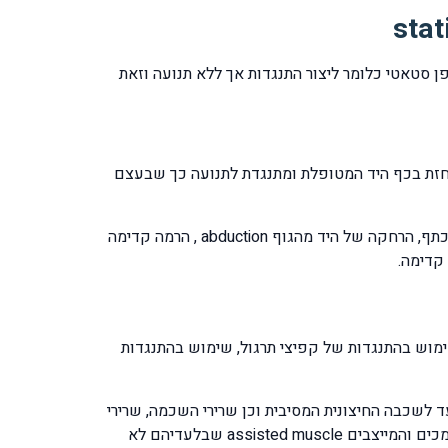
פן סטאטי כלומר ליצור התנגדות אך ללא תנועה וזאת
 צמודה לגוף והמרפק מכופף בזווית 90 מעלות, כף היד השנייה אוחזת בכף היד המטופלת ומתנגדת לתנועה כך שבעצם
התנועות שנבצע בתרגילי חיזוק השרירים הסטאטיים הינם סיבוב פנימי internal rotation וסיבוב חיצוני external rotation של הכתף, הרחקה של היד מהגוף abduction , הרמה קדימה
הכתף תוך כדי שימוש בעזרים כגון גומיות תרגול מסוג thera band עם ובלי ידיות, שימוש בהתנגדות של קפיצי תרגול, שימוש בהתנגדות
רגילים לחזק את שרירי חגורת הכתפיים על כל שכבותיהם החל מהשכבה העמוקה שהיא קבוצת שרירי rotator cuff ועד לשכבה החיצונית המסיבית וכן שרירי השכמה, שרירי
החזה שרירי הצוואר שכולם משתתפים בהפעלת הכתף הן כשרירים ראשיים primer muscle resistance וקבוצת השרירים התומכים והמייצבים assisted muscle שבלעדיהם לא