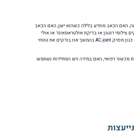
עה, האם הכאב מופיע בלילה כשהוא ישן, האם הכאב
ם צילומי רנטגן או בדיקת אולטראסאונד או אולי
בדיקת MRI של הכתף. בשלב הבא של הבדיקה אנו בודקים את מצב השרירים, בודקים את גידי הכתף, את המפרקים הסמוכים כגון מפרק AC joint בהמשך אנו בודקים את טווחי
ות מכשור רפואי, האם במידה ויש הסתיידות נשתמש
ייעצות