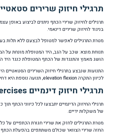
תרגילי חיזוק שרירים סטאטיים ic resisted exercises for shoulder
תרגילים לחיזוק שרירי הכתף ניתנים לביצוע באופן עצמ
בניגוד לחיזוק שרירים דינאמי.
מטרת התרגילים לאפשר למטופל לבצעם ללא תלות בעזרי
הושג מאמץ והתנגדות של הכתף המטופלת כנגד היד הב
לכיוון התקרה elevation flexion, תנועה נוספת היא דחיקת הגוף כלפי מעלה תוך כדי השענות על המרפקים והבלטת בית החזה קדימה.
תרגילי חיזוק דינמיים dynamic assistance exercises
של משקלות ידיים.