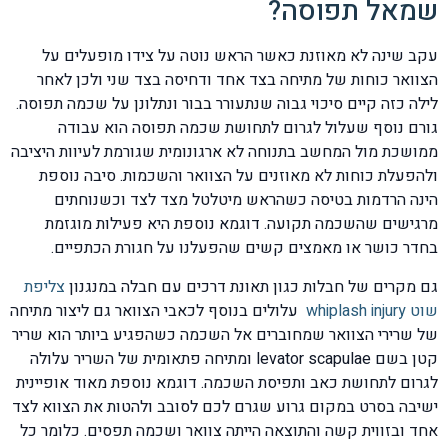
שמאל תפוסה?
עקב שינה לא מאוזנת כאשר הראש נוטה על צידו מופעלים על
הצוואר כוחות של מתיחה בצד אחד ודחיסה בצד שני ולכן לאחר
לילה כזה קיים סיכוי גבוה שנתעורר בבור ונתלונן על שכמה תפוסה.
גורם נוסף שעלול לגרום לתחושת שכמה תפוסה הוא עבודה
ממושכת מול המחשב בתנוחה לא ארגונומית שגורמת לעיוות היציבה
ולהפעלת כוחות לא מאוזנים על הצוואר והשכמות. סיבה נוספת
הינה הרדמות בטיסה כשהראש מיטלטל מצד לצד וכשנוחתים
מרגישים שהשכמה תקועה. דוגמא נוספת היא פעילות מוגזמת
בחדר כושר או מאמצים קשים שהפעלנו על חגורת הכתפיים.
גם מקרים של חבלות כגון תאונת דרכים עם חבלה במנגנון
צליפת
שוט whiplash injury
עלולים בנוסף לכאבי הצוואר גם ליצור מתיחה
של שרירי הצוואר שמחוברים אל השכמה כשהפגיע ביותר הוא שריר
קטן בשם levator scapulae ומתיחה פתאומית של השריר עלולה
לגרום לתחושת כאב ותפיסת השכמה. דוגמא נוספת מאוד אופיינית
ישיבה בסרט במקום גרוע שגרם לכם לסובב ולהטות את הצווא לצד
אחד ובזווית קשה והתוצאה הייתה צוואר ושכמה תפסים. כלומר כל