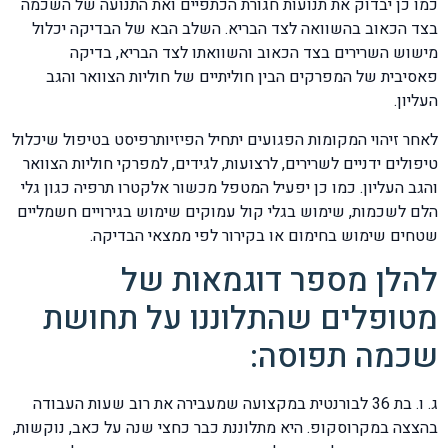
כמו כן יבדוק את תנועות חגורת הכתפיים ואת התנועה של השכמה
בצד הכאוב בהשוואה לצד הבריא. השלב הבא של הבדיקה יכלול
מישוש השרירים בצד הכאוב והשוואתו לצד הבריא, בדיקה
פאסיבית של המפרקים הבין חוליתיים של חוליות הצוואר והגב
העליון.
לאחר זיהוי המקומות הפגועים יתחיל הפיזיותרפיסט בטיפול שיכלול
טיפולים ידניים לשרירים, לרצועות, לגידים, למפרקי חוליות הצוואר
והגב העליון. כמו כן יפעיל המטפל מכשור אלקטרו תרפיה כגון גלי
הלם לשכמות, שימוש בגלי קול עמוקים שימוש בגירויים חשמליים
שטחים שימוש בחימום או בקירור לפי ממצאי הבדיקה.
להלן מספר דוגמאות של
מטופלים שהתלוננו על תחושת
שכמה תפוסה:
ג. ו. בת 36 לבורנטית במקצועה שמעבירה את רוב שעות העבודה
בהצצה במקרוסקופ. היא מתלוננת כבר כחצי שנה על כאב, נוקשות,