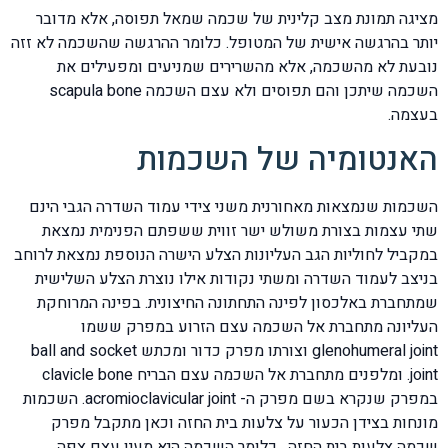
מציגה תמונת מצב קלינית של שכמה שמאל תפוסה, אלא מדובר
יותר בהרגשה אישית של המטופל. כלומר ההרגשה שהשכמה לא זזה
נובעת לא מהשכמה, אלא מהשרירים שמניעים ומפעילים את
השכמה שיתכן והם תפוסים ולא עצם השכמה scapula bone
בעצמה.
האנטומיה של השכמות
השכמות שנמצאות מאחורנית משני צידי עמוד השדרה הגבי הינם
שתי עצמות בצורת משולש ישר זווית ששפתם הפנימית נמצאת
במקביל לחוליות הגב העליונות הצלע הישרה הנוספת נמצאת לרוחב
בניצב לעמוד השדרה ומשתי נקודות אילו נוצרת הצלע השלישית
שמתחברת באלכסון לפינה התחתונה החיצונית. בפינה המרוחקת
העליונה מתחברת אל השכמה עצם הזרוע במפרק ששמו
glenohumeral joint וצורתו מפרק כדור ומכתש ball and socket
joint. ומלפנים מתחברת אל השכמה עצם הבריח clavicle bone
במפרק שנקרא בשם מפרק ה- acromioclavicular joint. השכמות
מונחות בצידן הכעור על צלעות בית החזה וכאן מתקבל מפרק
שכמה צלעות בית החזה . כלומר השכמה היא מעין עצם צפה