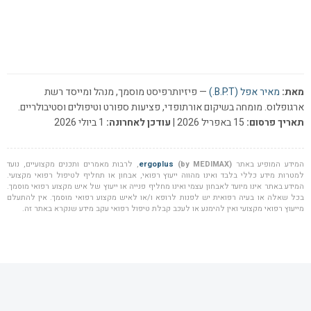
מאת:
מאיר אפל (B.P.T.)
— פיזיותרפיסט מוסמך, מנהל ומייסד רשת
ארגופלוס. מומחה בשיקום אורתופדי, פציעות ספורט וטיפולים וסטיבולריים.
תאריך פרסום:
15 באפריל 2026 |
עודכן לאחרונה:
1 ביולי 2026
המידע המופיע באתר
(by MEDIMAX)
ergoplus
, לרבות מאמרים ותכנים מקצועיים, נועד
למטרות מידע כללי בלבד ואינו מהווה ייעוץ רפואי, אבחון או תחליף לטיפול רפואי מקצועי.
המידע באתר אינו מיועד לאבחון עצמי ואינו מחליף פנייה או ייעוץ של איש מקצוע רפואי מוסמך.
בכל שאלה או בעיה רפואית יש לפנות לרופא ו/או לאיש מקצוע רפואי מוסמך. אין להתעלם
מייעוץ רפואי מקצועי ואין להימנע או לעכב קבלת טיפול רפואי עקב מידע שנקרא באתר זה.