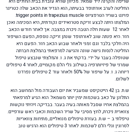
שריפה והקרנה ליד שמאל. מכיוון שהיא עובדת בבית החולים היא
החליטה לערב אורתופד בבעיתה, הוא הגדיר את הכאב שלה כטריגר
פוינט בשריר הטרפציוס trigger points in trapezius muscle.
המלצתו היתה לבצע זריקת סטרואידים נקודתית, היא הסכימה ואכן
לאחר 12 שעות חלה הטבה ניכרת במצבה. אך לאחר חודש הכאב
חזר. היא פנתה שוב לאורתופד שנתן זריקה נוספת, הפעם השיפור
היה חלקי בלבד וגם זמני ולאחר שבוע הכאב חזר. הפעם היא
החליטה לנסות גישה שונה והגיעה למרפאתי בהמלצת חברתה
שטופלה בעבר על ידי. בדקתי את ג. ו. והמלצתי שנבצע טיפול
שמרני של פיזיותרפיה בשילוב גלי הלם מקומיים, לאחר 4 טיפולים
דיוחה ג. ו. על שיפור של 50% ולאחר עוד 2 טיפולים נפרדנו
לשלום.
ש.ת. בן 42 הייטקיסט שמעביר את יום העבודה מול המחשב הוא
התלונן על כאב בשכמות ימין יותר משמאל. הוא הגיע למרפאתי
בהמלצת אחיו שסבל מאותה בעיה בעבר. בבדיקה זיהיתי נוקשות
צווארית ניכרת, לחץ מסיבי על שריר השכמות וכאבי ראש עורפיים.
טיפלתי ב – ש.ת. בעזרת טיפולים מנואליים, מתיחות צוואריות
לסרוגין וגלי הלם לשכמות. לאחר 3 טיפולים הוא הרגיש טוב