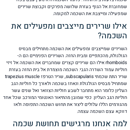
שמחוברת אל הגוף בעזרת שלושה מפרקים וקבוצת שרירים
שמפעילה ומייצבת את השכמה למקומה.
אילו שרירים מייצבים ומפעילים את
השכמה?
השרירים שמייצבים ומפעילים את השכמה מתחילים מבסיס
הגולגולת, מהכתפיים ומבית החזה. השרירים הפנימיים הם ה-
rhomboids אילו הם שרירים קצרים שמחברים את השכמה אל זיזי
חוליות עמוד השדרה הגבי. השכמה מוצמדת אל בית החזה בעזרת
שריר התת שכמתי subscapularis, שריר הטרפז trapezius muscle
שמתחיל מבסיס הגולגולת ונאחז בשכמה ולאורך כל חוליות הגב
העליון כלומר הוא מתחבר לשבע חוליות הצוואר ואל שנים עשר
חוליות הגב העליון. כפי שמובן מהתיאור האנטומי המורכב שכל אחד
מהגורמים הללו עלולים ליצור את תחוש השכמה התפוסה ולאו
דווקא עצם השכמה עצמה.
למה אנחנו מרגישים תחושת שכמה