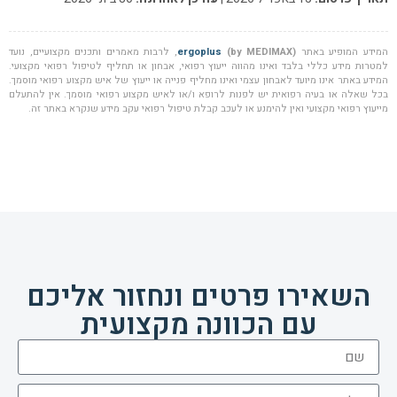
המידע המופיע באתר
(by MEDIMAX)
ergoplus
, לרבות מאמרים ותכנים מקצועיים, נועד
למטרות מידע כללי בלבד ואינו מהווה ייעוץ רפואי, אבחון או תחליף לטיפול רפואי מקצועי.
המידע באתר אינו מיועד לאבחון עצמי ואינו מחליף פנייה או ייעוץ של איש מקצוע רפואי מוסמך.
בכל שאלה או בעיה רפואית יש לפנות לרופא ו/או לאיש מקצוע רפואי מוסמך. אין להתעלם
מייעוץ רפואי מקצועי ואין להימנע או לעכב קבלת טיפול רפואי עקב מידע שנקרא באתר זה.
השאירו פרטים ונחזור אליכם
עם הכוונה מקצועית