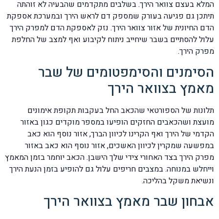
המלא בעצם צוואר הירך. בשלבים מתקדמים שהבעיה לא זוהתה
תיתכן גם פגיעה בעורק שמספק דם לראש הירך ובמערכת אספקת
הדם החיונית של אזור צוואר הירך. נזק לאספקת הדם למפרק הירך
עלול להסתיים בשבר שיחייב ניתוח לקיבוע ואף למצב של החלפת
מפרק הירך.
הסימנים והסימפטומים של שבר
מאמץ בצוואר הירך
תלונות של הספורטאי שהכאב החל בעקבות תקופת אימונים
מועצת ושהכאבים החזקים הופיעו במספר מוקדים כגון באזור
הקדמי של הירך ואף הקרינו לכיוון הברך, אזור נוסף הוא כאב
במפשעה שמקרין לכיוון האשכים, אזור נוסף הוא כאב באזור
מפרק הירך בצד האחורי צידי שלך הישבן. הכאב יוחמר בזמן המאמץ
וייחלש במנוחה. במצבים חריפים עלול גם להופיע בזמן הנעת הירך
ונשיאת משקל בהליכה.
אבחון שבר מאמץ בצוואר הירך