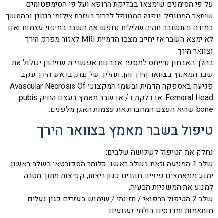
על פי הסימנים שימצאו בבדיקת הרופא ועל פי הסימפטומים
שיתאר המטופל יופנה המטופל לברור בעזרת צילומי רנטגן ובהמשך
במידה והתשובה תהיה שלילית נחפש את השבר במיפוי עצמות ואם
לא ימצא השבר אז יחייב מצבו הדמיית MRI לאזור מפרק הירך
וצוואר הירך.
בהלך האבחון נתייחס למספר אבחנות אפשריות שזיהוין ישלול את
שבר המאמץ בצוואר הירך והן: תהליך של נמק בראש הירך עקב
פגיעה באספקה הדמית ובשמו המקצועי Avascular Necrosis Of
Femoral Head. או דלקת ו / או שבר מאמץ בעצם החיק pubis
bone שהיא העצם המחברת את עצמות האגן מלפנים.
טיפול בשבר מאמץ בצוואר הירך
נחלק את הטיפול לשלושה שלבים:
שלב 1 המניעה וזאת בשלב ראשון כלומר הספורטאי בשלב ראשון
ימנע ממאמצים פיזיים חוזרים כגון ריצות, קפיצות מתוך מטרה
למנוע את המשכיות הבעיה.
שלב 2 הטיפול הרפואי / תזונתי / שימוש בעזרים כגון נעלים
מותאמות ומדרסים בולמי זעזועים.