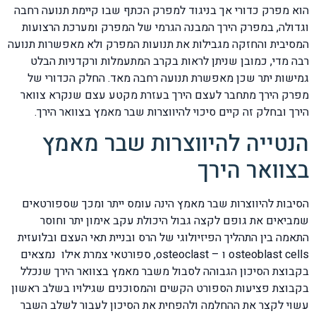
הוא מפרק כדורי אך בניגוד למפרק הכתף שבו קיימת תנועה רחבה
וגדולה, במפרק הירך המבנה הגרמי של המפרק ומערכת הרצועות
המסיבית והחזקה מגבילות את תנועות המפרק ולא מאפשרות תנועה
רבה מדי, כמובן שניתן לראות בקרב המתעמלות ורקדניות הבלט
גמישות יתר שכן מאפשרת תנועה רחבה מאד. החלק הכדורי של
מפרק הירך מתחבר לעצם הירך בעזרת מקטע עצם שנקרא צוואר
הירך ובחלק זה קיים סיכוי להיווצרות שבר מאמץ בצוואר הירך.
הנטייה להיווצרות שבר מאמץ
בצוואר הירך
הסיבות להיווצרות שבר מאמץ הינה עומס ייתר ומכך שספורטאים
שמביאים את גופם לקצה גבול היכולת עקב אימון יתר וחוסר
התאמה בין התהליך הפיזיולוגי של הרס ובניית תאי העצם ובלועזית
osteoblast cells ו – osteoclast, ספורטאי צמרת אילו נמצאים
בקבוצת הסיכון הגבוהה לסבול משבר מאמץ בצוואר הירך שנכלל
בקבוצת פציעות הספורט הקשים והמסוכנים שגילויו בשלב ראשון
עשוי לקצר את ההחלמה ולהפחית את הסיכון לעבור לשלב השבר