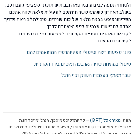
ולטווחי תנועה לביצוע במרפאה ובבית שיתוכננו ספציפית עבורכם.
בשלב האחרון כשתתאפשר חזרתכם לפעילות מלאה ילווה אתכם
הפיזיותרפיסט בבניה מלאה של כוח שרירים, סיבולת לב ריאה וידריך
אתכם לחבישות עצמיות לפני יציאתכם לדרך.
לקריאת מאמרים נוספים הקשורים לפציעות ספורט היכנסו
לקישורים הבאים:
סוגי פציעות ריצה וטיפולי הפיזיותרפיה המותאמים להם
טיפול במתיחת שריר הארבעה ראשים בירך הקדמית
שבר מאמץ בעצמות השוק וכף הרגל
מאת:
מאיר אפל (B.P.T.)
— פיזיותרפיסט מוסמך, מנהל ומייסד רשת
ארגופלוס. מומחה בשיקום אורתופדי, פציעות ספורט וטיפולים וסטיבולריים.
תאריך פרסום:
15 באפריל 2026 |
עודכן לאחרונה:
30 ביוני 2026