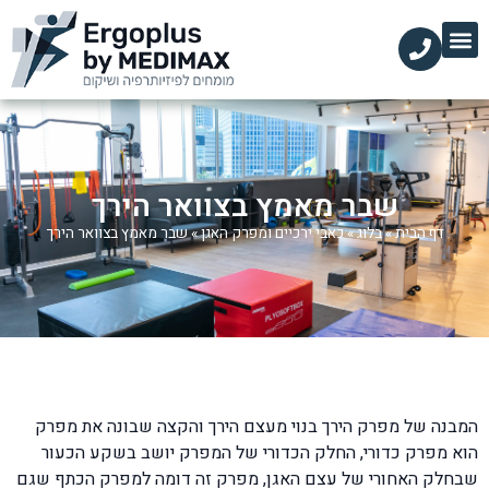
הקליניקות שלנו
השירותים שלנו
עמוד הבית
מידע מקצועי
שבר מאמץ בצוואר הירך
דף הבית
»
בלוג
»
כאבי ירכיים ומפרק האגן
»
שבר מאמץ בצוואר הירך
המבנה של מפרק הירך בנוי מעצם הירך והקצה שבונה את מפרק
הוא מפרק כדורי, החלק הכדורי של המפרק יושב בשקע הכעור
שבחלק האחורי של עצם האגן, מפרק זה דומה למפרק הכתף שגם