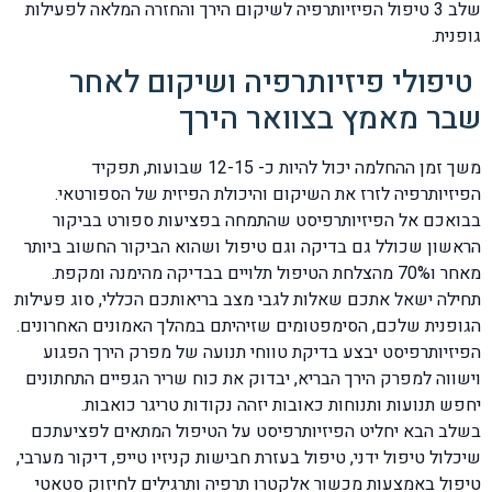
שלב 3 טיפול הפיזיותרפיה לשיקום הירך והחזרה המלאה לפעילות
גופנית.
טיפולי פיזיותרפיה ושיקום לאחר
שבר מאמץ בצוואר הירך
משך זמן ההחלמה יכול להיות כ- 12-15 שבועות, תפקיד
הפיזיותרפיה לזרז את השיקום והיכולת הפיזית של הספורטאי.
בבואכם אל הפיזיותרפיסט שהתמחה בפציעות ספורט בביקור
הראשון שכולל גם בדיקה וגם טיפול ושהוא הביקור החשוב ביותר
מאחר ו70% מהצלחת הטיפול תלויים בבדיקה מהימנה ומקפת.
תחילה ישאל אתכם שאלות לגבי מצב בריאותכם הכללי, סוג פעילות
הגופנית שלכם, הסימפטומים שזיהיתם במהלך האמונים האחרונים.
הפיזיותרפיסט יבצע בדיקת טווחי תנועה של מפרק הירך הפגוע
וישווה למפרק הירך הבריא, יבדוק את כוח שריר הגפיים התחתונים
יחפש תנועות ותנוחות כאובות יזהה נקודות טריגר כואבות.
בשלב הבא יחליט הפיזיותרפיסט על הטיפול המתאים לפציעתכם
שיכלול טיפול ידני, טיפול בעזרת חבישות קניזיו טייפ, דיקור מערבי,
טיפול באמצעות מכשור אלקטרו תרפיה ותרגילים לחיזוק סטאטי