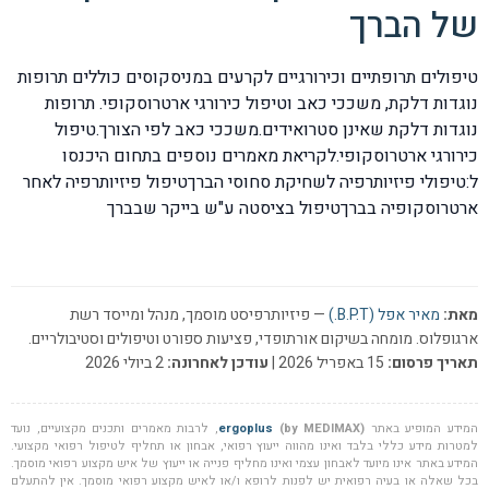
של הברך
טיפולים תרופתיים וכירורגיים לקרעים במניסקוסים כוללים תרופות
נוגדות דלקת, משככי כאב וטיפול כירורגי ארטרוסקופי. תרופות
נוגדות דלקת שאינן סטרואידים.משככי כאב לפי הצורך.טיפול
כירורגי ארטרוסקופי.לקריאת מאמרים נוספים בתחום היכנסו
ל:טיפולי פיזיותרפיה לשחיקת סחוסי הברךטיפול פיזיותרפיה לאחר
ארטרוסקופיה בברךטיפול בציסטה ע"ש בייקר שבברך
מאת:
מאיר אפל (B.P.T.)
— פיזיותרפיסט מוסמך, מנהל ומייסד רשת
ארגופלוס. מומחה בשיקום אורתופדי, פציעות ספורט וטיפולים וסטיבולריים.
תאריך פרסום:
15 באפריל 2026 |
עודכן לאחרונה:
2 ביולי 2026
המידע המופיע באתר
(by MEDIMAX)
ergoplus
, לרבות מאמרים ותכנים מקצועיים, נועד
למטרות מידע כללי בלבד ואינו מהווה ייעוץ רפואי, אבחון או תחליף לטיפול רפואי מקצועי.
המידע באתר אינו מיועד לאבחון עצמי ואינו מחליף פנייה או ייעוץ של איש מקצוע רפואי מוסמך.
בכל שאלה או בעיה רפואית יש לפנות לרופא ו/או לאיש מקצוע רפואי מוסמך. אין להתעלם