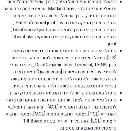
הפעלה פסיבית עדינה של מפרק הברך שיכלול מוביליזציות
מנואליות עדינות לפי שיטת Maitland שבאמצעותה נחדש את
התנועות במפרק הברך שכולל שלושה מפרקים פנימיים:
המפרק שבין הפיקה לעצם הירך Patellofemoral joint ,
המפרק שבין עצם הירך לעצם השוק Tibiofemoral joint,
המפרק שבין עצם השוק לבין עצם השוקית Tibiofibular
joint.
טיפולי אלקטרו-תרפיה מסוגים שונים כגון:אולטרה סאונד
[U.S], טיפול באמצעות גירוי חשמלי להורדת כאב ונפיחות
כגון: DaioDainamic Inter-Ferential, T.E.NS , גירוי חשמלי
לשרירי הירך ארבעת הראשים [Quadriceps] וזאת במידה
ונזהה שהשריר לא מסוגל לגייס יחידות מוטוריות ומתקשה
בכיווץ ספונטאני, במטרה לשפר ולחדש את כיווץ השריר.
טיפול באמצעות קירור להורדת הנפיחות סביב מפרק הברך.
טיפול פיזיותרפיה לצורך שיקום התחושה העמוקה שנפגעה
לרצועת הברך הצולבת הקדמית [ACL], רצועת הברך הצולבת
האחורית [PCL], רצועה רוחבית פנימית [MCL], רצועה רוחבית
חיצונית [LCL] וזאת על ידי תרגול בעזרת Tilt Board
טרמפולינות ואמצעים נוספים.