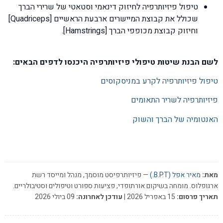
טיפול פיזיותרפיה לחיזוק דינאמי וסטאטי של שרירי הברך
שכולל את קבוצת המיישרים ארבעת הראשיים [Quadriceps]
וחיזוק קבוצת מכופפי הברך [Hamstrings].
לשם הבנת שיטות טיפולי פיזיותרפיה היכנסו לדפים הבאים:
טיפול פיזיותרפיה לקרע במניסקוסים
פיזיותרפיה לשריר התאומים
האנטומיה של הברך והשוק
מאת:
מאיר אפל (B.P.T.)
— פיזיותרפיסט מוסמך, מנהל ומייסד רשת
ארגופלוס. מומחה בשיקום אורתופדי, פציעות ספורט וטיפולים וסטיבולריים.
תאריך פרסום:
15 באפריל 2026 |
עודכן לאחרונה:
09 ביולי 2026