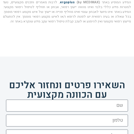
המידע המופיע באתר
(by MEDIMAX)
ergoplus
, לרבות מאמרים ותכנים מקצועיים, נועד
למטרות מידע כללי בלבד ואינו מהווה ייעוץ רפואי, אבחון או תחליף לטיפול רפואי מקצועי.
המידע באתר אינו מיועד לאבחון עצמי ואינו מחליף פנייה או ייעוץ של איש מקצוע רפואי מוסמך.
בכל שאלה או בעיה רפואית יש לפנות לרופא ו/או לאיש מקצוע רפואי מוסמך. אין להתעלם
מייעוץ רפואי מקצועי ואין להימנע או לעכב קבלת טיפול רפואי עקב מידע שנקרא באתר זה.
השאירו פרטים ונחזור אליכם
עם הכוונה מקצועית