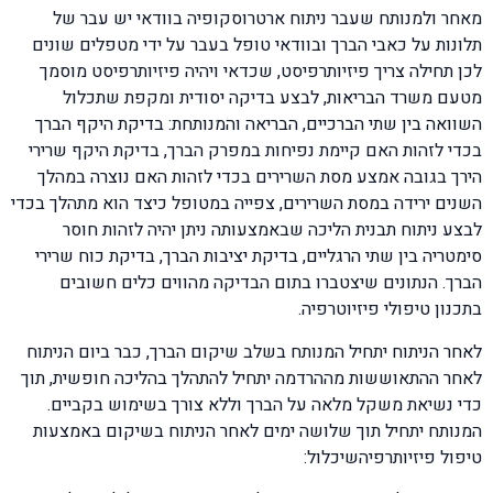
מאחר ולמנותח שעבר ניתוח ארטרוסקופיה בוודאי יש עבר של
תלונות על כאבי הברך ובוודאי טופל בעבר על ידי מטפלים שונים
לכן תחילה צריך פיזיותרפיסט, שכדאי ויהיה פיזיותרפיסט מוסמך
מטעם משרד הבריאות, לבצע בדיקה יסודית ומקפת שתכלול
השוואה בין שתי הברכיים, הבריאה והמנותחת: בדיקת היקף הברך
בכדי לזהות האם קיימת נפיחות במפרק הברך, בדיקת היקף שרירי
הירך בגובה אמצע מסת השרירים בכדי לזהות האם נוצרה במהלך
השנים ירידה במסת השרירים, צפייה במטופל כיצד הוא מתהלך בכדי
לבצע ניתוח תבנית הליכה שבאמצעותה ניתן יהיה לזהות חוסר
סימטריה בין שתי הרגליים, בדיקת יציבות הברך, בדיקת כוח שרירי
הברך. הנתונים שיצטברו בתום הבדיקה מהווים כלים חשובים
בתכנון טיפולי פיזיוטרפיה.
לאחר הניתוח יתחיל המנותח בשלב שיקום הברך, כבר ביום הניתוח
לאחר ההתאוששות מההרדמה יתחיל להתהלך בהליכה חופשית, תוך
כדי נשיאת משקל מלאה על הברך וללא צורך בשימוש בקביים.
המנותח יתחיל תוך שלושה ימים לאחר הניתוח בשיקום באמצעות
טיפול פיזיותרפיהשיכלול: