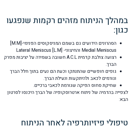
במהלך הניתוח מזהים רקמות שנפגעו
כגון:
הסהרונים הידועים גם בשמם המניסקוסים הפנימי-[M.M]
Medial Meniscus והחיצוני- [L.M] Lateral Meniscus
רצועה צולבת קדמית A.C.L חשובה בשמירה על יציבות מפרק
הברך.
גופים חופשיים שהתנתקו וכעת הם נעים בתוך חלל הברך
וגורמים לכאב ולהיתקעות ונעילת הברך.
שחיקת סחוס הפיקה שגורמת לכאבי ברכיים.
לצפייה בהדמיה של ניתוח ארטרוסקופיה של הברך היכנסו לסרטון
הבא:
טיפולי פיזיותרפיה לאחר הניתוח