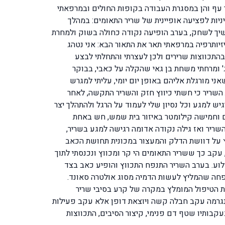
ך עבודתי בקבוצות הכדורסל והכדור עף והן במסגרת העבודה בקופות החולים ובמרפאתי
יות לפציעה אופיינית של שריר התאומים: במהלך
יך לשחק, בערב הופיעה נקודה כחולה בשוק ולמחרת
יותרפיה במרפאתי תאר את התאור הבא: אני נטהג
התכווצות שרירים ולכן לעצרתי והתחלתי לבצע
' ומרחתי משחת בן גאי שהקלה על כאבי, בבוקר
ני מורגלת אליהם באופן יום יומי, עליתי למגרש
השריר כי חשתי כיווץ חזק והשריר התקשה, לאחר
ש למגע וכל נסיון שלי לעמוד על הרגל ולהתהלך יצר
ים וחמישה קילומטר באיזור בית שמש, חש באחת
ריר ואז גילה נקודה אדומה רגישה למגע בשריר,
ץ על דוושת הדלק והמעצור במכונית תחושת הכאב
עקב כך ששריר התאומים הי קר ומכווץ ונכנסתי לתוך
לוע. בערב השריר התנפח התכווץ והופיע כאב בצד
ופא המשפחה שהמליץ לעשות הדמיה מסוג אולטרה סאונד.
מת הטיפול המומלץ במקרה של קרע בסיבי שריר
נגרמה עקב חבלה קשה ויוצאת דופן אלא עקב פעילות
בותיו שטף דם פנימי, קיצור הסיבים, התכווצות