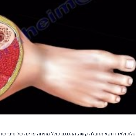
לת ולאו דווקא מחבלה קשה. המנגנון כולל מתיחה עדינה של סיבי שריר,