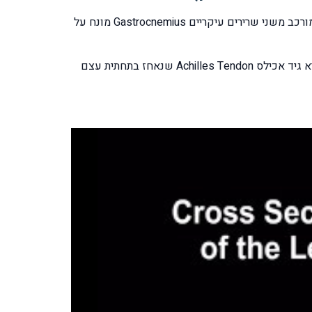
מסת השריר האחורי של השוק קרויה בעברית שריר התאומים, שריר השוק שאחראי על הפעולה של עמידה על קצה האצבעות מורכב משני שרירים עיקריים Gastrocnemius מונח על
שריר התאומים מתחיל את אחיזתו מעל הברך ולכן הוא משתתף גם בפעולה כיפוף הברך השריר מסתיים בצורת גיד מסיבי שנקרא גיד אכילס Achilles Tendon שנאחז בתחתית עצם