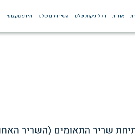
ית
אודות
הקליניקות שלנו
השירותים שלנו
מידע מקצועי
צ
יחת שריר התאומים: טיפול,
דף הבית
»
בלוג
»
פציעות ספורט
»
פיזיותרפיה לאחר מתיחת שריר התאומים בשוק
תיחת שריר התאומים (השריר האחו