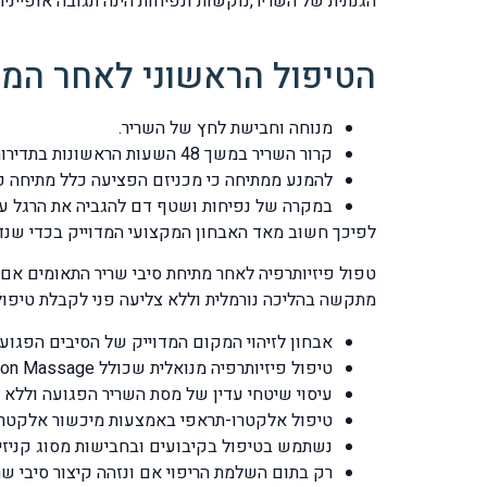
הגנתית של השריר,נוקשות ונפיחות הינה תגובה אופייני
הטיפול הראשוני לאחר המ
מנוחה וחבישת לחץ של השריר.
קרור השריר במשך 48 השעות הראשונות בתדירות של כל שלוש שעות למשך 10 דקות.
להמנע ממתיחה כי מכניזם הפציעה כלל מתיחה פתא
במקרה של נפיחות ושטף דם להגביה את הרגל על כ
לפיכך חשוב מאד האבחון המקצועי המדוייק בכדי שנד
טפול פיזיותרפיה לאחר מתיחת סיבי שריר התאומים אם ו
מתקשה בהליכה נורמלית וללא צליעה פני לקבלת טיפול 
אבחון לזיהוי המקום המדוייק של הסיבים הפגועי
טיפול פיזיותרפיה מנואלית שכולל Transvers Deep Friction Massage שמבוצע בניצב לכיוון סיבי השריר באיזור הפצוע ולכל איזור יש את הכיוון הספציפי שלו.
עיסוי שיטחי עדין של מסת השריר הפגועה וללא 
טיפול אלקטרו-תראפי באמצעות מיכשור אלקטרו 
נשתמש בטיפול בקיבועים ובחבישות מסוג קניזיו טייפ – kinesio taping שישפר הזרמת עודפי נוזל לימפטי וייצוב הסיב
רק בתום השלמת הריפוי אם ונזהה קיצור סיבי שר