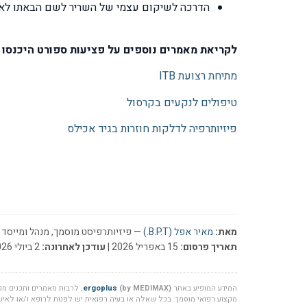
הדרכה לשיקום עצמי של השריר לשם הבאתו לאו
לקריאת מאמרים נוספים על פציעות ספורט היכנסו ל
מתיחת רצועת ITB
טיפולים לנקעים בקרסול
פיזיותרפיה לדלקות חוזרות בגיד אכילס
מאת:
מאיר אפל (B.P.T.)
— פיזיותרפיסט מוסמך, מנהל ומייסד ר
תאריך פרסום:
15 באפריל 2026 |
עודכן לאחרונה:
2 ביולי 2026
המידע המופיע באתר
(by MEDIMAX)
ergoplus
, לרבות מאמרים ותכנים מקצ
מקצוע רפואי מוסמך. בכל שאלה או בעיה רפואית יש לפנות לרופא ו/או לאיש 