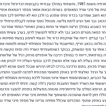
נוקשות ונפיחות. כפיזיוטרפיסט שעוסק במקצוע פיזיותרפיה משנת 1981, נחשפתי במהל
ת של סיבי שריר התאומים. בשרות הבאות אתאר מספר דוגמאות אופיינ
א חשב שמדובר בכדור טניס שפגע בו ולכן הוא לא התייחס לכך והמש
כאב גבר ואף הגיע לרמת צליעה. מטופל נוסף שפנה לקבלת טיפולי פיז
ני כשבוע במהלך הריצה חשתי אי נוחות בשוק האחורי הנחתי שמדובר ב
חר כמאה מטרים הכאב גבר ולא יכולתי להמשיך לרוץ, בערב עשיתי מסג
בי קביים. דיווח של שחקנית כדור סל: הגעתי לאימון בצעתי מתיחות שא
ה מלווה בכאב חריף, התיישבתי על הספסל והתחלתי לעסות ולמתוח את 
אותי עד סוף המשחק, בבוקר כשהתעוררתי השריר היה נפוח נוקשה ורגי
יה במרפאתי, דיווח כי במהלך רכיבה על אופניים מרחק רגיל של שלוש
 והיה בעליה לא עצר אלא המשיך לרכב ובסוף העליה ירד לבחון את הש
שריר מכווץ, בתום הרכיבה בדרכו לביתו הרגיש שבכל פעם שהוא לוח
ך על הרגל. נאלצתי לרוץ באופן פתאומי ממכונית לפרצה למעבר החציה, 
על הכביש, כשהתרוממתי חשתי אינני מסוגל ללכת במהירות והתחלתי לצ
טר מהעקב. בזמן שמיששתי את השריר חשתי התעבות כמעין ג'ולה קשה. פניתי לר
 הרופא המליץ על פיזיותרפיה ומנוחה מפעילות גופנית. להסבר והדג
לו ניתן לראות שהמכנה המשותף של מתיחת סיבי שריר התאומים לא 
 באופן שוטף. המכניזם שכולל מתיחה עדינה של מספר סיבי שריר ובעק