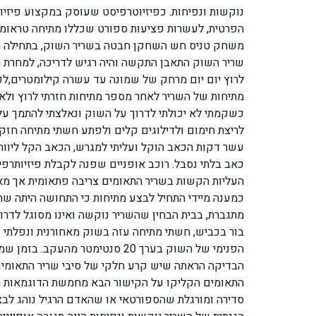
הפרטית, לעשרות פציעות ספורט שכללו מתיחה טראומטי
משחק טניס חש השחקן חבטה בשריר השוק, בתחילה הו
שריר השוק התאבן התקשה והיה רגיש לדריכה, למחרת ה
לרוץ יום יום מרחק של שמונה עד עשרה קילומטרים,לפ
מתיחות של השריר לאחר מספר מתיחות חזרתי לרוץ ולא
כשקמתי לא יכולתי לדרוך על השוק ונאלצתי להתמך על ג
לריצת חימום ולדילוגים קלים ולפתע חשתי מתיחה חזק
עשר דקות הכאב הוקל ועליתי למגרש, הכאב הקל ליווה 
כאב בלתי נסבל. רוכב אופניים שפנה לקבלת פיזיותרפ
העליות הקשות בשריר התאומים צריבה פתאומית אך מאחר
כמענה מיידי התחיל לבצע מתיחות כי התחושה היתה שה
מתגברת, בבית הבחין שהשריר נוקשה ואינו מסוגל לדרו
בור בכביש, חשתי מתיחה עזה בשוק מאחורנית ונפלתי 
הפנימי של השוק בערך 20 סנטימ
הבדיקה הראתה שיש קרע חלקי של סיבי שריר התאומים.
התאומים הקליקו על הקישור הבא מחמשת הדוגמאות הל
סדירה ומורגלת שהספורטאי או שהאדם הרגיל נוהג לבצע