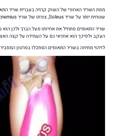
שטחית יותר על שריר Soleus, צורתו של שריר Gastrocnemius מזכירה זוג תאומים צמודים זה לזה.
העקב ולפיכך הוא אחראי גם על העמידה על קצה האצב
לזיהוי מתיחה בשריר התאומים הסתכלו בסרטון המסביר