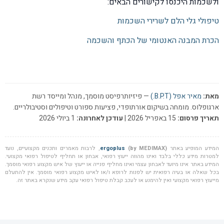
ולשכמות היכנסו לקישורים הבאים:
טיפולי גלי הלם לשרירי השכמות
הכרת המבנה האנטומי של הכתף והשכמה
מאת:
מאיר אפל (B.P.T.)
— פיזיותרפיסט מוסמך, מנהל ומייסד רשת
ארגופלוס. מומחה בשיקום אורתופדי, פציעות ספורט וטיפולים וסטיבולריים.
תאריך פרסום:
15 באפריל 2026 |
עודכן לאחרונה:
1 ביולי 2026
המידע המופיע באתר
(by MEDIMAX)
ergoplus
, לרבות מאמרים ותכנים מקצועיים, נועד
למטרות מידע כללי בלבד ואינו מהווה ייעוץ רפואי, אבחון או תחליף לטיפול רפואי מקצועי.
המידע באתר אינו מיועד לאבחון עצמי ואינו מחליף פנייה או ייעוץ של איש מקצוע רפואי מוסמך.
בכל שאלה או בעיה רפואית יש לפנות לרופא ו/או לאיש מקצוע רפואי מוסמך. אין להתעלם
מייעוץ רפואי מקצועי ואין להימנע או לעכב קבלת טיפול רפואי עקב מידע שנקרא באתר זה.