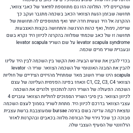
שמקרינים ליד. התלונה הזו גם מתווספת לתיאור של כאבי צוואר,
תחושה שבזמן הנעת הצוואר הכאב בשכמה מתגבר ועקב כך
ההקרנה אל היד נעשית חדה יותר ואף מתווספים לה תחושות של
שריפה, נימול, ואף כהות ההרגשה והתחושה בקצות האצבעות.
תחושה זו של כאב שכמתי שמלווה בהקרנה לכיוון היד נקרא בשם
levator scapula syndrome על שם השריר levator scapula
ובעברית שריר מרים שכמה.
בכדי להבין את שורש הבעיה ואת הקשר בין השכמה לבין היד עלינו
להבין את המבנה האנטומי של השכמה הצוואר. שריר ה- levator
scapula הינו שריר חשוב מאד שמתחיל מהזיזים הצידיים של חוליות
הצוואר C1, C2, C3, C4 ונאחז בפינה הפנימית העליונה של עצם
השכמה. הפעולה של השריר הינה להתכווץ ולהרים את השכמה
לכיוון הצוואר. בין סיבי השריר הסמוכים לחוליות הצוואר עוברים 4
עצבי הצוואר בדרכם לכיוון היד. מתחת לשריר בסמוך לעצם השכמה
נמצאת רקמה עדינה בשם בורסה bursae שמעוצבבת ברשת עצבית
סבוכה כך שכל גירוי של הבורסה מלווה בכאבים ובהקרנות לאזור
הרלוונטי של הסעיף העצבי שלה.