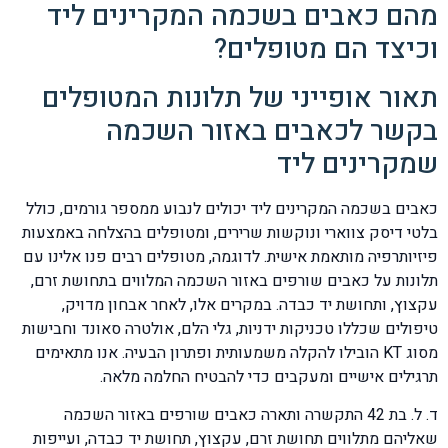
מהם כאבים בשכמה המקרינים ליד
וכיצד הם מטופלים?
תאור אופייני של תלונות המטופלים
בקשר לכאבים באזור השכמה
שמקרינים ליד
כאבים בשכמה המקרינים ליד יכולים לנבוע ממספר גורמים, כולל
בלטי דיסק צווארי ונוקשות שרירים, ומטופלים בהצלחה באמצעות
פיזיותרפיה מותאמת אישית. לדוגמה, מטופלים רבים פנו אלינו עם
תלונות על כאבים שורפים באזור השכמה המלווים בתחושת זרם,
עקצוץ, ותחושת יד כבדה. במקרים אלו, לאחר אבחון מדויק,
טיפולים שכללו טכניקות ידניות, גלי הלם, אולטרה סאונד וחבישות
מסוג KT הובילו להקלה משמעותית ופתרון הבעיה. אנו מתאימים
תרגילים אישיים ומעקבים כדי להבטיח החלמה מלאה.
ד. ל. בת 42 התקשרה ותארה כאבים שורפים באזור השכמה
שאליהם מתלווים תחושת זרם, עקצוץ, תחושת יד כבדה, ועייפות