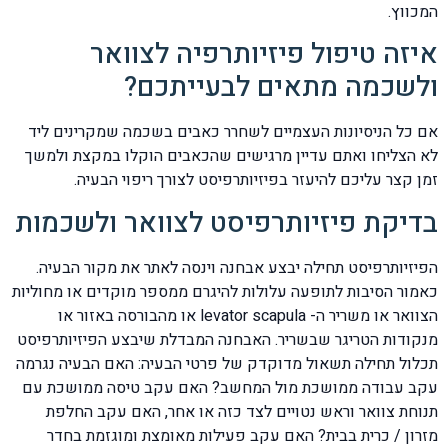
המכווץ.
איזה טיפול פיזיותרפיה לצוואר
ולשכמה מתאים לבעייתכם?
אם כל הניסיונות העצמיים לשחרר כאבים בשכמה שמקרינים ליד
לא הצליחו ואתם עדיין מרגישים שהכאבים הוקלו במקצת ולמשך
זמן קצר עליכם להיעזר בפיזיותרפיסט לצורך ריפוי הבעיה.
בדיקת פיזיותרפיסט לצוואר ולשכמות
הפיזיותרפיסט תחילה יבצע אבחנה וינסה לאתר את מקור הבעיה.
כאמור הסיבות לתופעה עלולות להיגרם ממספר מוקדים או מחוליות
הצוואר או משריר ה- levator scapula או מהבורסה באזור או
מנקודות הטריגר שבשריר. האבחנה המבדלת שיבצע הפיזיותרפיסט
תכלול תחילה תשאול מדוקדק של פרטי הבעיה: האם הבעיה נגרמה
עקב עבודה ממושכת מול המחשב? האם עקב טיסה ממושכת עם
תנוחת צוואר וראש נטויים לצד כזה או אחר, האם עקב החלפת
מזרון / כרית בבית? האם עקב פעילות מאומצת ומוגזמת בחדר