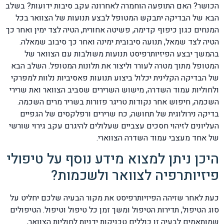
הכושר? האם התופעה הוחמרה לאחרונה עקב סיבות ידועות? בשלב
הבא של הבדיקה יתבקש המטופל לבצע תנועות של הצוואר בכל
המנחים כגון כיפוף קדימה, פשיטה אחורית, הטיה לצד ימין ואחר כך
הטיה לצד שמאל, תנועה סיבובית ימינה ואחר כך סיבוב שמאלה.
בהמשך יבצע הפיזיותרפיסט תנועות משולבות עם הצוואר של
המטופל מתוך מטרה לעורר וליצור את תלונות המטופל. השלב הבא
של הבדיקה הקלינית יכלול ביצוע תנועות פאסיביות נלוות למפרקי
ולחוליות עמוד השדרה, מישוש השרירים שסביב הצוואר ואת שרירי
השכמה, חיפוש אחר נקודות טריגר פזורות בשריר מרים השכמה.
בדיקה נירולוגית של תחושה, כח שרירים ורפלקסים של הגפיים
העליונים לזיהוי חסכים עצביים שעלולים להיגרם עקב גירוי שורשי
של אחד מעצבי עמוד השדרה הצווארי.
היכן ניתן למצוא מידע נוסף על טיפולי
פיזיותרפיה לצוואר ולשכמות?
כעת לאחר שזיהה הפיזיותרפיסט את מקור הבעיה שלכם יחליט על
סוג הטיפול, תדירות הטיפול ומשך זמן כל טיפול וטיפול. הטיפולים
שמותאמים לבעיה זו כוללים טכניקות ידניות לחוליות הצוואר,