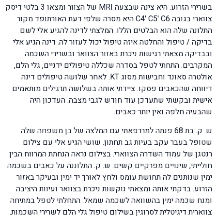
בשרירי הזרוע. היא צינה שבצעה MRI של הצוור ומצאו 3 בלטי דיסק
צווארי בגובה C4' C5' C6 היא מסרה שלפי דעת האורתופד מקור
התלונה שלה הוא הבלטים הללו. המלצתי לדינה להגיע אלי לשם
בדיקה / טיפול והחלטה איזה טיפול יכול לעזור לה. דינה הגיע אלי
ובבדיקה מצאתי רגישות ניכרת באזור הצוואר ובשרירי השכמה
המקרבים. התחתי לטפל בסדרה שכללה טיפולים ידניים, גלי הלם,
אולטרה סאונד וחבישות מסוג KT. לאחר שלושה טיפולים דינה
דיווחה שהכאבים פסקו. ציידתי אותה בשלושה תרגילים מותאמים
אישית ובקשתי שתעדכן עוד חודש לגבי מצבה. העדכון היה
שהבעיה חלפה ואין יותר כאבים.
ש. ק. בת 68 פנתה למררפאתי עם המלצה של בן משפחה שלה
שטופל בעבר עקב בעיות גב תחתון. שושי הגיע אלי עם צילום
רנטגן של עמוד השדרה הצווארי. בצילום נראה הנחתת המרווח הבין
חולייתי, שינויים מפרקיים קשים. ש. ק. התלוננה על כאבים בשכמה
ימין שנותנים לה תחושת עומס ולחץ לאורך יד ימין ובעיקר באזור
הזרוע. בדקתי אותה ומצאתי נוקשות ניכרת בצוואר ועיוות היציבה
ומנח שכמה ימין בהשוואה לשכמה שמאל. התחלתי לטפל במתיחה
צווארית דיגיטלית לסרוגין בשילום טיפול גלי הלם לשרירי השכמות.