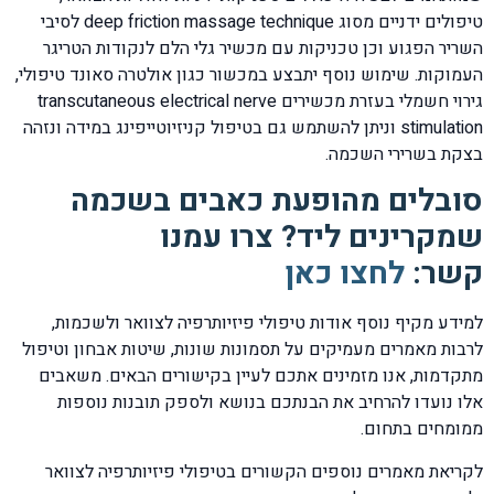
טיפולים ידניים מסוג deep friction massage technique לסיבי
השריר הפגוע וכן טכניקות עם מכשיר גלי הלם לנקודות הטריגר
העמוקות. שימוש נוסף יתבצע במכשור כגון אולטרה סאונד טיפולי,
גירוי חשמלי בעזרת מכשירים transcutaneous electrical nerve
stimulation וניתן להשתמש גם בטיפול קניזיוטייפינג במידה ונזהה
בצקת בשרירי השכמה.
סובלים מהופעת כאבים בשכמה
שמקרינים ליד? צרו עמנו
קשר:
לחצו כאן
למידע מקיף נוסף אודות טיפולי פיזיותרפיה לצוואר ולשכמות,
לרבות מאמרים מעמיקים על תסמונות שונות, שיטות אבחון וטיפול
מתקדמות, אנו מזמינים אתכם לעיין בקישורים הבאים. משאבים
אלו נועדו להרחיב את הבנתכם בנושא ולספק תובנות נוספות
ממומחים בתחום.
לקריאת מאמרים נוספים הקשורים בטיפולי פיזיותרפיה לצוואר