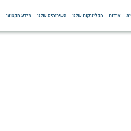
ית
אודות
הקליניקות שלנו
השירותים שלנו
מידע מקצועי
צ
רסול: טיפול ושיקום פיזיו
ף הבית
»
בלוג
»
פציעות ספורט
»
שבר בקרסול Ankle Fracture – תרגילי פיזיותרפיה