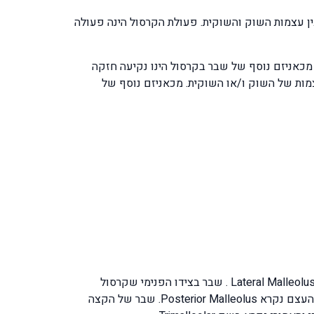
 Talus שהיא אחת מעצמות כף הרגל שנמצאת בין עצמות השוק והשוקית. פעולת הקרסול הינה פעולה
מכאניזם נוסף של שבר בקרסול הינו נקיעה חזקה
ות של השוק ו/או השוקית. מכאניזם נוסף של
שבר בקרסול נחלק לשלושה סוגים שונים: שבר בצד החיצוני של הקרסול בעצם השוקית [Fibula] קצה העצם החיצונית נקרא Lateral Malleolus . שבר בצידו הפנימי שקרסול
בעצם השוק [Tibia] קצה העצם הפנימית נקרא Medial Malleolus . שבר בצידו האחורי של הקרסול בעצם השוק [Tibia] קצה העצם נקרא Posterior Malleolus. שבר של הקצה