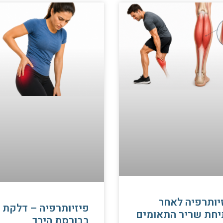
יותרפיה לאחר
פיזיותרפיה – דלקת
חת שריר התאומים
בבורסת הירך