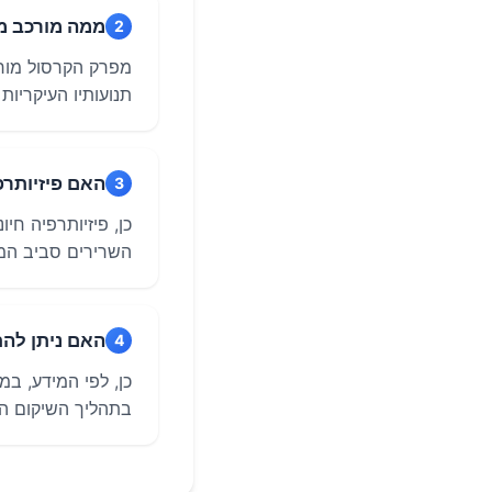
ממה מורכב מפ
2
תנועותיו העיקריות כוללות כיפוף מעלה (D.F)
האם פיזיותר
3
כן, פיזיותרפיה חי
השרירים סביב המ
האם ניתן להת
4
כן, לפי המידע, ב
בתהליך השיקום הר