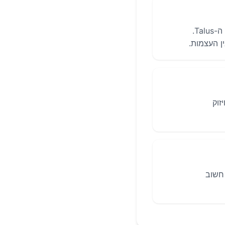
מפרק הקרסול מורכב משלוש עצמות: עצם השוק (Tibia), עצם השוקית (Fibula) ועצם ה-Talus.
זוק
 חשוב