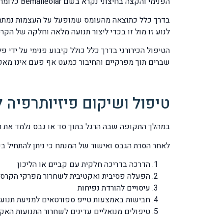
הפנימי והקצה בחיצוני נקרא בשם Bemalleolar כלומר שני זיזים נשברו במהלך השבר. שבר של שלושת הזיזים, הפנימי החיצוני והאחורי נקרא בשם Trimalleolar.
בדרך כלל כתוצאה מהעומס שמופעל על העצמות נמתחו
לנוע זו מול זו בכדי ליצור תנועה מלאה וחלקה של הקרס
הטיפול הכירורגי בדרך כלל כולל קיבוע פנימי על ידי 
שברים תוך מפרקיים והחיבור כמעט אף פעם אינו מאפ
טיפול ושיקום פיזיותרפיה
במהלך התקופה שבה הרגל בתוך סד או גבס נלמד את המ
לאחר הסרת הגבס ואישור של המנתח כי ניתן להתחיל בפיז
הדרכה בדריכה חלקית עם קביים או הליכון
הפעלה פסיבית ואקטיבית לשחרור מפרקי הקרסו
עיסויים להורדת נפיחות
חבישות באמצעות טייפ ספורטאים למניעת תנועו
טיפולים מנואליים עדינים לשחרור התנועות הא