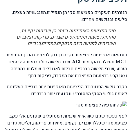
הגורמים העיקרים בפציעות סקי הן הנפילות,התנגשויות בעצים,
סלעים ובגולשים אחרים.
סוגי הפציעות האופייניות ביותר הן שכיחות נקיעות,
מתיחת רצועות ומניסקוסים שברים, פריקות. האיברים
השכיחים לפגיעה הינם מרפקים,כתפיים,ברכיים.
דוגמאות אופייניות לפציעות סקי הינן: נזק לרצועות הברך הפנימית
M.C.L והצולבת הקדמית A.CL. שבר תלישה של רצועות וזיזי עצם
הזרוע ,שברי תלישה בברכיים חבלות לאגודלים שמלוות במתיחה
ו/או קרע ברצועות המייצבות את המפרק, פריקות כתף.
בקרב גולשי הסנוובורד הפציעות מאופיינות יותר בגפיים העליונות
לאומת גולשי הסקי המסורתי שנפגעים יותר בברכיים.
לפני כעשר שנים כשראיתי שכמות המטופלים שפונים אלי עקב
פציעת סקי שכללו שברים, נקעים, מתיחות, פריקות, תלישת גידים