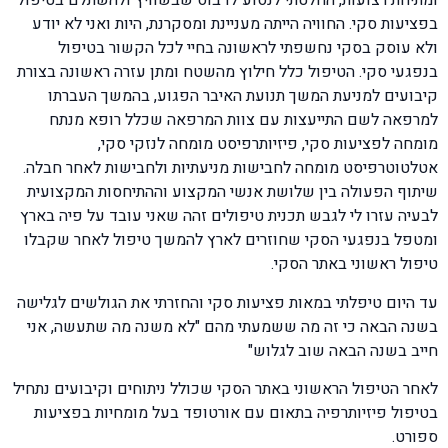
ומתיחת רצועות, החלטתי לנסוע לדבוס שבשוויץ ולהשתלם בטיפול
בפציעות סקי. החוויה הייתה מעניינת ומסקרנת, היות ואני לא יודע
ולא עוסק בסקי נחשפתי לראשונה בחיי לכל הקשור בטיפול
בנפגעי סקי. הטיפול כלל חילוץ מהשטח ומתן עזרה ראשונה בצורת
קיבועים למניעת המשך תנועת האיבר הפגוע, בהמשך העברתו
למרפאה לשם התייעצות עם צוות המרפאה שכלל רופא מנתח
מומחה לפציעות סקי, פיזיותרפיסט מומחה לנזקי סקי,
אטלטוטרפיסט מומחה לחבישות מניעתיות ולחבישות לאחר חבלה.
שיתוף הפעולה בין שלושת אנשי המקצוע וההתיחסות המקצועית
לבעיה עזרו לי לגבש תכנית טיפולים זהה שאני עובד על פיה בארץ
ומטפל בנפגעי הסקי שחוזרים לארץ להמשך טיפול לאחר שקבלו
טיפול ראשוני באתר הסקי.
עד היום טיפלתי במאות פציעות סקי והחזרתי את הגולשים לגלישה
בשנה הבאה כי זה מה ששמעתי מהם "לא משנה מה שתעשה, אני
חייב בשנה הבאה שוב לגלוש"
לאחר הטיפול הראשוני באתר הסקי שכולל ניתוחים וקיבועים נתחיל
בטיפול פיזיותרפיה בתאום עם אורטופד בעל מומחיות בפציעות
ספורט.