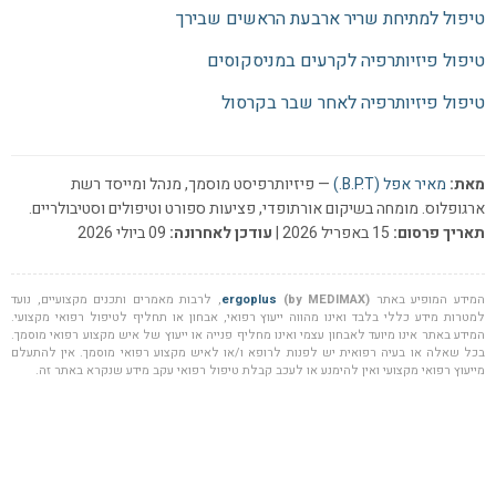
טיפול למתיחת שריר ארבעת הראשים שבירך
טיפול פיזיותרפיה לקרעים במניסקוסים
טיפול פיזיותרפיה לאחר שבר בקרסול
מאת:
מאיר אפל (B.P.T.)
— פיזיותרפיסט מוסמך, מנהל ומייסד רשת
ארגופלוס. מומחה בשיקום אורתופדי, פציעות ספורט וטיפולים וסטיבולריים.
תאריך פרסום:
15 באפריל 2026 |
עודכן לאחרונה:
09 ביולי 2026
המידע המופיע באתר
(by MEDIMAX)
ergoplus
, לרבות מאמרים ותכנים מקצועיים, נועד
למטרות מידע כללי בלבד ואינו מהווה ייעוץ רפואי, אבחון או תחליף לטיפול רפואי מקצועי.
המידע באתר אינו מיועד לאבחון עצמי ואינו מחליף פנייה או ייעוץ של איש מקצוע רפואי מוסמך.
בכל שאלה או בעיה רפואית יש לפנות לרופא ו/או לאיש מקצוע רפואי מוסמך. אין להתעלם
מייעוץ רפואי מקצועי ואין להימנע או לעכב קבלת טיפול רפואי עקב מידע שנקרא באתר זה.