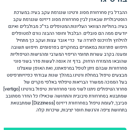
ההבדל בין סחרחורת מסוג ורטיגו שנגרמת עקב בעיה במערכת
הוסטיבולרית שבאוזן לבין סחרחורת מסוג דיזינס שנגרמת עקב
בעיה בחוליות הצוואר העליונות.המטופלים בד"כ מבולבלים ואינם
יודעים ממה הם סובלים. הבלבול וחוסר ההבנה גורם למטופלים
להילחץ ולהיכנס לחרדה עד כדי אובד עצות ועקב כך מתחיל
חיפוש פתרונות במאמרים במחקרים בפרסומים. חיפוש תשובה
ומענה בקרב עשרות תחומי הריפוי המערבי ומהגישות הטיפוליות
שהובאו מהמזרח הרחוק. בדף זה אנסה לעשות סדר בשני סוגי
סחרחורות שבהם ניתן לטפל במרפאתנו, ואת האופן שאצלנו
מבצעים טיפול במחלת ורטיגו.במהלך שנות עבודתי כפיזיותרפיסט
בעל הסמכה ממשרד הבריאות טיפלתי באלפי מקרים של
סחרור.הטיפולים ניתנו לשני סוגי סחרחורות: טיפול בורטיגו [vertigo]
שמתבטא בסחרחורת סיבובית והתחושה שכאילו כל החדר מסתובב
סביבך, לעומת טיפול בסחרחורת דיזינס [Dizziness] שמתבטאת
בתחושת ציפה והרגשת חוסר יציבות, שיכרות קלה.