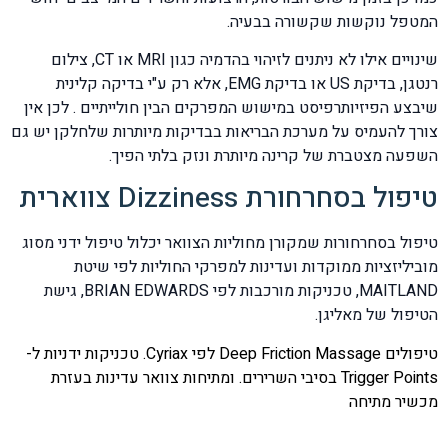
המטפל נוקשות שקשורה בבעיה.
שינויים אילו לא ניתנים לזיהוי בהדמיה כגון MRI או CT, צילום
רנטגן, בדיקת US או בדיקת EMG, אלא רק ע"י בדיקה קלינית
שיבצע הפיזיותרפיסט במישוש המפרקים הבין חולייתיים . לכן אין
צורך להעמיס על מערכת הבריאות בבדיקות מיותרות שלחלקן יש גם
השפעה מצטברת של קרינה מיותרת ונזק בלתי הפיך.
טיפול בסחרחורת Dizziness צווארית
טיפול בסחרחורות שמקורן מחוליות הצוואר יכלול טיפול ידני מסוג
מוביליזציות ממוקדות ועדינות למפרקי החוליות לפי שיטת
MAITLAND, טכניקות מורכבות לפי BRIAN EDWARDS, גישת
הטיפול של מאליגן.
טיפולים Deep Friction Massage לפי Cyriax. טכניקות ידניות ל-
Trigger Points בסיבי השרירים. ומתיחות צוואר עדינות בעזרת
מכשיר מתיחה