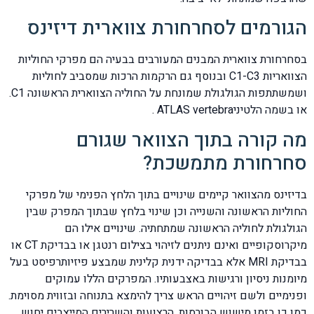
הגורמים לסחרחורת צווארית דיזינס
בסחרחורת צווארית המבנים המעורבים בבעיה הם מפרקי החוליות
הצוואריות C1-C3 ובנוסף גם הרקמות הרכות שמסביב לחוליות
ושמשתתפות הגולגולת שמונחת על החוליה הצווארית הראשונה C1.
או בשמה הלטיניATLAS vertebra .
מה קורה בתוך הצוואר שגורם
סחרחורת מתמשכת?
בדיזינס מהצוואר קיימים שינויים בתוך הלחץ הפנימי של מפרקי
החוליות הראשונה והשנייה וכן שינוי בלחץ שבתוך המפרק שבין
הגולגולת לחוליה הראשונה שמתחתיה. שינויים אילו הם
מיקרוסקופיים ואינם ניתנים לזיהוי בצילום רנטגן או בבדיקת CT או
בבדיקת MRI אלא בבדיקה ידנית קלינית שמבצע פיזיותרפיסט בעל
מיומנות ניסיון ורגישות באצבעותיו. המפרקים הללו עמוקים
ופנימיים ולשם זיהויים הראש צריך להימצא בתנוחה ובזווית מסוימת.
כמו כן בזמן מישוש הבורסות, הרצועות והשרירים המייצבים יחוש