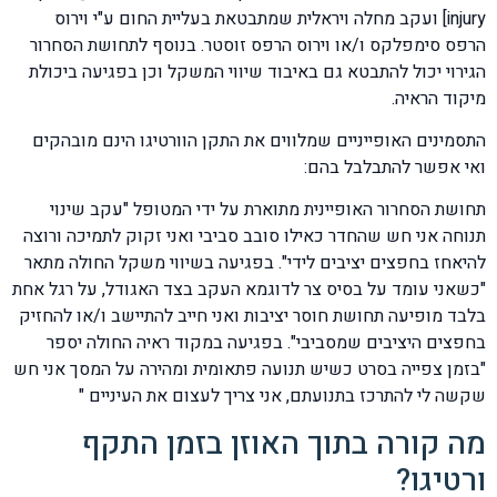
injury] ועקב מחלה ויראלית שמתבטאת בעליית החום ע"י וירוס
הרפס סימפלקס ו/או וירוס הרפס זוסטר. בנוסף לתחושת הסחרור
הגירוי יכול להתבטא גם באיבוד שיווי המשקל וכן בפגיעה ביכולת
מיקוד הראיה.
התסמינים האופייניים שמלווים את התקן הוורטיגו הינם מובהקים
ואי אפשר להתבלבל בהם:
תחושת הסחרור האופיינית מתוארת על ידי המטופל "עקב שינוי
תנוחה אני חש שהחדר כאילו סובב סביבי ואני זקוק לתמיכה ורוצה
להיאחז בחפצים יציבים לידי". בפגיעה בשיווי משקל החולה מתאר
"כשאני עומד על בסיס צר לדוגמא העקב בצד האגודל, על רגל אחת
בלבד מופיעה תחושת חוסר יציבות ואני חייב להתיישב ו/או להחזיק
בחפצים היציבים שמסביבי". בפגיעה במקוד ראיה החולה יספר
"בזמן צפייה בסרט כשיש תנועה פתאומית ומהירה על המסך אני חש
שקשה לי להתרכז בתנועתם, אני צריך לעצום את העיניים "
מה קורה בתוך האוזן בזמן התקף
ורטיגו?