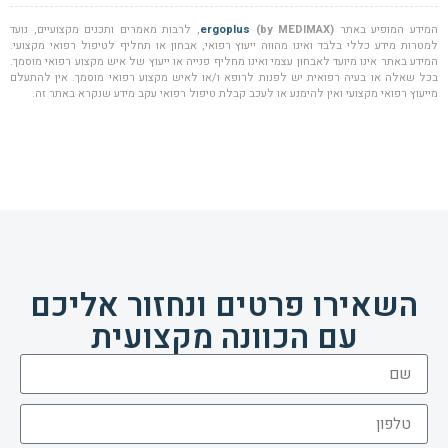
המידע המופיע באתר
(by MEDIMAX)
ergoplus
, לרבות מאמרים ותכנים מקצועיים, נועד
למטרות מידע כללי בלבד ואינו מהווה ייעוץ רפואי, אבחון או תחליף לטיפול רפואי מקצועי.
המידע באתר אינו מיועד לאבחון עצמי ואינו מחליף פנייה או ייעוץ של איש מקצוע רפואי מוסמך.
בכל שאלה או בעיה רפואית יש לפנות לרופא ו/או לאיש מקצוע רפואי מוסמך. אין להתעלם
מייעוץ רפואי מקצועי ואין להימנע או לעכב קבלת טיפול רפואי עקב מידע שנקרא באתר זה.
השאירו פרטים ונחזור אליכם
עם הכוונה מקצועית