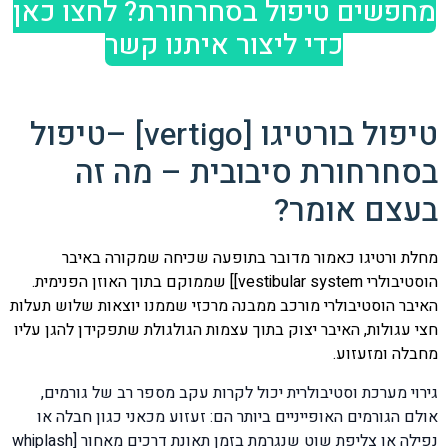
מחפשים טיפול בסחרחורת? לחצו כאן
כדי ליצור איתנו קשר
טיפול בורטיגו [vertigo] –טיפול
בסחרחורת סיבובית – מה זה
בעצם אומר?
מחלת ורטיגו כאמור מדובר בתופעה שכיחה שמקורה באיבר
הוסטיבולרי vestibular system]] שממוקם בתוך האוזן הפנימית.
האיבר הוסטיבולרי מורכב ממבנה מרכזי שממנו יוצאות שלוש תעלות
חצי עגולות, האיבר יצוק בתוך עצמות הגולגולת שתפקידן להגן עליו
מחבלה ומזעזוע.
גירוי מערכת וסטיבולרית יכול לקרות עקב מספר רב של גורמים,
אולם הגורמים האופייניים ביותר הם: זעזוע מכאני כגון חבלה או
נפילה או צליפת שוט שנגרמת בזמן תאונת דרכים מאחור [whiplash