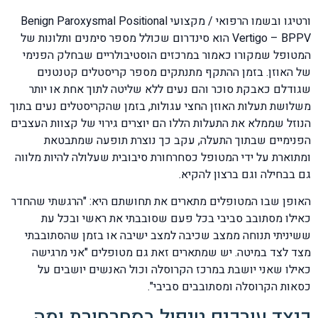
ורטיגו ובשמו הרפואי / מקצועי Benign Paroxysmal Positional
Vertigo – BPPV הוא סינדרום שכולל מספר סימנים ותלונות של
המטופל שמקורו כאמור במרכזים הוסטיבולריים שבחלק הפנימי
של האוזן. בזמן ההתקף מתנתקים מספר קריסטלים קטנטנים
שגודלם כאבקת סוכר והם נעים ללא שליטה לתוך אחת או יותר
משלושת תעלות האוזן החצי עגולות, בזמן שהקריסטלים נעים בתוך
הנוזל שממלא את התעלות הללו הם יוצרים גירוי של קצוות העצבים
הפנימיים שבתוך התעלה, עקב כך נוצרת תופעה שמתבטאת
ומתוארת על ידי המטופל כסחרחורת סיבובית שעלולה להיות מלווה
גם בבחילה וגם ברצון להקיא.
האופן שבו המטופלים מתארים את תחושתם היא: "הרגשתי שהחדר
כאילו מסתובב סביבי בכל פעם שסובבתי את ראשי ובכל עת
ששיניתי תנוחה ממצב שכיבה למצב ישיבה או בזמן שהסתובבתי
מצד לצד במיטה. יש שמתארים זאת גם מטופלים "אני מרגישה
כאילו שאני יושבת במרכז הקרוסלה וכול האנשים יושבים על
כסאות הקרוסלה ומסתובבים סביבי".
כיצד עורכים טיפול בסחרחורת ומה