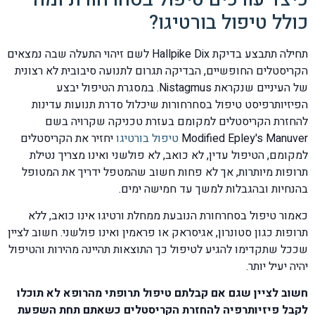
כולל טיפול בורטיגו?
תחילה תתבצע בדיקת Hallpike Dix לשם זיהוי התעלה שבה נמצאים
הקריסטלים החופשיים, הבדיקה תגרום לתנועה סיבובית לא רצונית
של העיניים שנקראת Nistagmus. במסגרת הטיפול יבצע
הפיזיותרפיסט טיפול בסחרחורות שיכלול סדרת תנועות עדינות
להחזרת הקריסטלים למקומם בעזרת טכניקה שקרויה בשם
Modified Epley's Manuver
טיפול בורטיגו
יחזיר את הקריסטלים
למקומם, הטיפול עדין, לא כואב, לא פולשני ואינו מצריך נטילת
תרופות מיותרות, אך לא פחות חשוב שהמטפל ידריך את המטופל
בהנחיות ובהגבלות למשך עד חמישה ימים.
כאמור טיפול בסחרחורת הנובעת ממחלת ורטיגו אינו כואב, ללא
תרופות כגון סטונרון, אגיסראק או פראמין ואינו פולשני. חשוב לציין
שככל שתקדימו להגיע לטיפול כך התוצאות תהיינה מהירות והטיפול
יהיה יעיל יותר.
חשוב לציין שגם אם קבלתם טיפול תרופתי מהרופא לא תוכלו
לקבל פיזיותרפיה להחזרת הקריסטלים כשאתם תחת השפעת